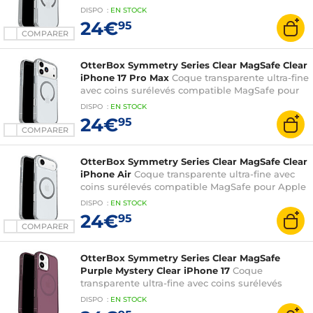
Apple iPhone 17 Pro
DISPO
:
EN
STOCK
24€
95
COMPARER
OtterBox Symmetry Series Clear MagSafe Clear
iPhone 17 Pro Max
Coque transparente ultra-fine
avec coins surélevés compatible MagSafe pour
Apple iPhone 17 Pro Max
DISPO
:
EN
STOCK
24€
95
COMPARER
OtterBox Symmetry Series Clear MagSafe Clear
iPhone Air
Coque transparente ultra-fine avec
coins surélevés compatible MagSafe pour Apple
iPhone Air
DISPO
:
EN
STOCK
24€
95
COMPARER
OtterBox Symmetry Series Clear MagSafe
Purple Mystery Clear iPhone 17
Coque
transparente ultra-fine avec coins surélevés
compatible MagSafe pour Apple iPhone 17
DISPO
:
EN
STOCK