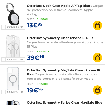
OtterBox Sleek Case Apple AirTag Black
Coque
de protection pour tracker connecté Apple
AirTag
DISPO
:
EN
STOCK
13€
95
COMPARER
OtterBox Symmetry Clear iPhone 15 Plus
Coque transparente ultra-fine pour Apple iPhone
15 Plus
DISPO
:
EN
STOCK
39€
95
COMPARER
OtterBox Symmetry MagSafe Clear iPhone 16
Plus
Coque transparente ultra-fine avec coins
renforcés compatible MagSafe pour Apple
iPhone 16 Plus
DISPO
:
EN
STOCK
19€
95
COMPARER
OtterBox Symmetry Series Clear MagSafe Blue