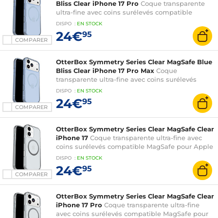
Bliss Clear iPhone 17 Pro
Coque transparente
ultra-fine avec coins surélevés compatible
MagSafe pour Apple iPhone 17 Pro
DISPO
:
EN
STOCK
24€
95
COMPARER
OtterBox Symmetry Series Clear MagSafe Blue
Bliss Clear iPhone 17 Pro Max
Coque
transparente ultra-fine avec coins surélevés
compatible MagSafe pour Apple iPhone 17 Pro
DISPO
:
EN
STOCK
Max
24€
95
COMPARER
OtterBox Symmetry Series Clear MagSafe Clear
iPhone 17
Coque transparente ultra-fine avec
coins surélevés compatible MagSafe pour Apple
iPhone 17
DISPO
:
EN
STOCK
24€
95
COMPARER
OtterBox Symmetry Series Clear MagSafe Clear
iPhone 17 Pro
Coque transparente ultra-fine
avec coins surélevés compatible MagSafe pour