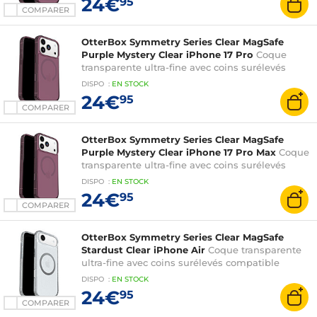
24€
95
COMPARER
OtterBox Symmetry Series Clear MagSafe
Purple Mystery Clear iPhone 17 Pro
Coque
transparente ultra-fine avec coins surélevés
compatible MagSafe pour Apple iPhone 17 Pro
DISPO
:
EN
STOCK
24€
95
COMPARER
OtterBox Symmetry Series Clear MagSafe
Purple Mystery Clear iPhone 17 Pro Max
Coque
transparente ultra-fine avec coins surélevés
compatible MagSafe pour Apple iPhone 17 Pro
DISPO
:
EN
STOCK
Max
24€
95
COMPARER
OtterBox Symmetry Series Clear MagSafe
Stardust Clear iPhone Air
Coque transparente
ultra-fine avec coins surélevés compatible
MagSafe pour Apple iPhone Air
DISPO
:
EN
STOCK
24€
95
COMPARER