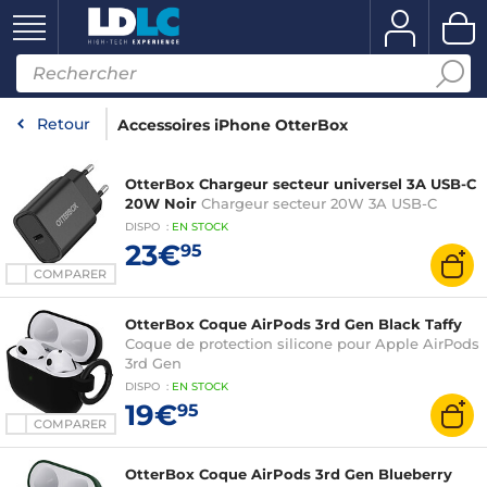
Retour
Accessoires iPhone OtterBox
OtterBox Chargeur secteur universel 3A USB-C
20W Noir
Chargeur secteur 20W 3A USB-C
DISPO
:
EN
STOCK
23€
95
COMPARER
OtterBox Coque AirPods 3rd Gen Black Taffy
Coque de protection silicone pour Apple AirPods
3rd Gen
DISPO
:
EN
STOCK
19€
95
COMPARER
OtterBox Coque AirPods 3rd Gen Blueberry