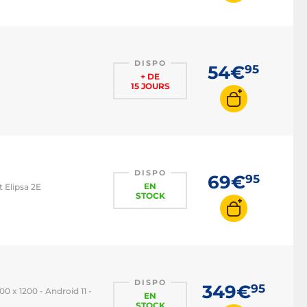
DISPO
54€
95
+ DE
15 JOURS
DISPO
69€
95
EN
t Elipsa 2E
STOCK
DISPO
349€
95
0 x 1200 - Android 11 -
EN
STOCK