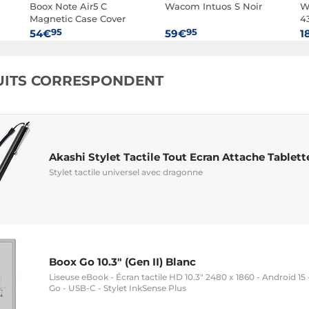
Boox Note Air5 C
Wacom Intuos S Noir
W
Magnetic Case Cover
4
95
95
54€
59€
1
UITS CORRESPONDENT
Akashi Stylet Tactile Tout Ecran Attache Tablett
Stylet tactile universel avec dragonne
Boox Go 10.3" (Gen II) Blanc
Liseuse eBook - Écran tactile HD 10.3" 2480 x 1860 - Android 15
Go - USB-C - Stylet InkSense Plus