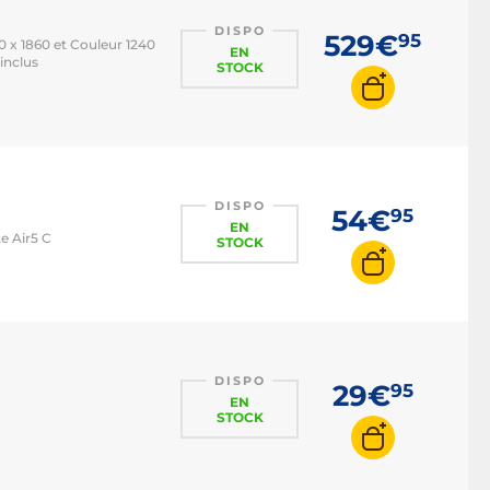
DISPO
529€
95
0 x 1860 et Couleur 1240
EN
 inclus
STOCK
DISPO
54€
95
EN
e Air5 C
STOCK
DISPO
29€
95
EN
STOCK