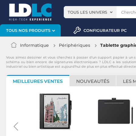
TOUS LES UNIVERS
CONFIGURATEUR PC
TOUS NOS PRODUITS
Informatique
Périphériques
Tablette graph
Vous aimez dessiner et vous cherchez à passer d'un support papier à un su
schéma ou bien encore de signatures électroniques ? LDLC a les solutions
industriel ou bien artistique est aujourd'hui de plus en plus effectué direc
MEILLEURES VENTES
NOUVEAUTÉS
LES 