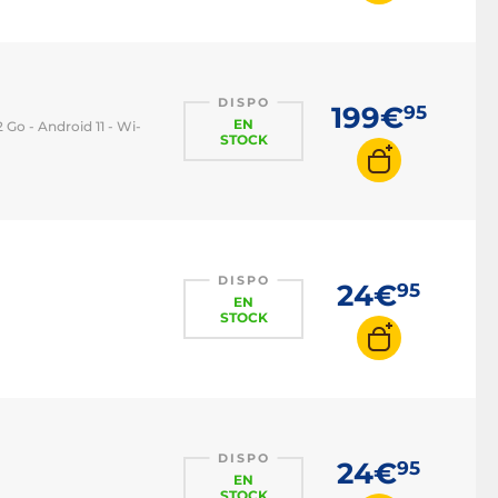
DISPO
199€
95
EN
2 Go - Android 11 - Wi-
STOCK
DISPO
24€
95
EN
STOCK
DISPO
24€
95
EN
STOCK