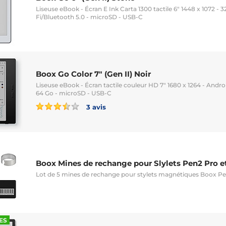
Liseuse eBook - Écran E Ink Carta 1300 tactile 6" 1448 x 1072 - 3
Fi/Bluetooth 5.0 - microSD - USB-C
Boox Go Color 7" (Gen II) Noir
Liseuse eBook - Écran tactile couleur HD 7" 1680 x 1264 - Androi
64 Go - microSD - USB-C
3 avis
Boox Mines de rechange pour Slylets Pen2 Pro e
Lot de 5 mines de rechange pour stylets magnétiques Boox Pe
ES