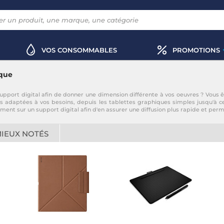
VOS CONSOMMABLES
PROMOTIONS
ique
pport digital afin de donner une dimension différente à vos oeuvres ? Vous ê
 adaptées à vos besoins, depuis les tablettes graphiques simples jusqu'à ce
tement sur un support digital afin d'en assurer une diffusion plus rapide et per
MIEUX NOTÉS