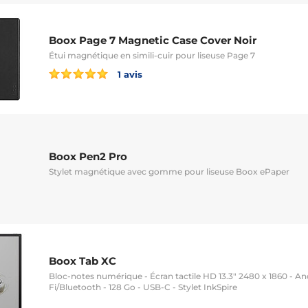
Boox Page 7 Magnetic Case Cover Noir
Étui magnétique en simili-cuir pour liseuse Page 7
1 avis
Boox Pen2 Pro
Stylet magnétique avec gomme pour liseuse Boox ePaper
Boox Tab XC
Bloc-notes numérique - Écran tactile HD 13.3" 2480 x 1860 - And
Fi/Bluetooth - 128 Go - USB-C - Stylet InkSpire