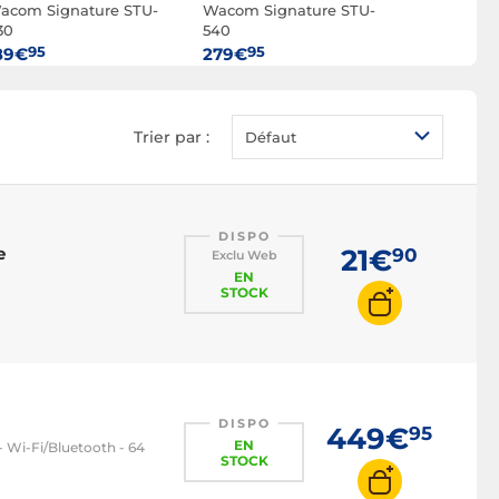
acom Signature STU-
Wacom Signature STU-
Wacom Mo
Stylet tablette graphique
30
540
95
95
95
89€
279€
439€
Trier par :
Défaut
DISPO
e
21€
90
Exclu Web
EN
STOCK
DISPO
449€
95
EN
 - Wi-Fi/Bluetooth - 64
STOCK