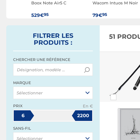
 Pro Small
Boox Note Air5 C
Wacom Intuos M Noir
95
95
529€
79€
FILTRER
LES
51 PROD
PRODUITS
:
CHERCHER UNE RÉFÉRENCE
MARQUE
Sélectionner
PRIX
En €
6
2200
SANS-FIL
Sélectionner