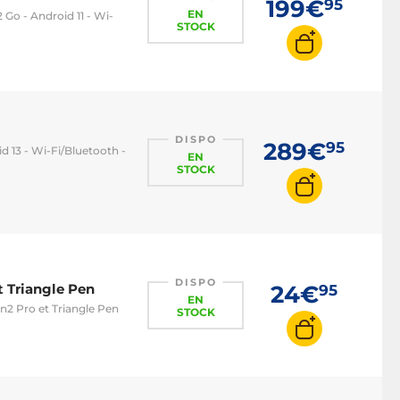
199€
95
EN
2 Go - Android 11 - Wi-
STOCK
DISPO
289€
95
d 13 - Wi-Fi/Bluetooth -
EN
STOCK
DISPO
t Triangle Pen
24€
95
EN
n2 Pro et Triangle Pen
STOCK