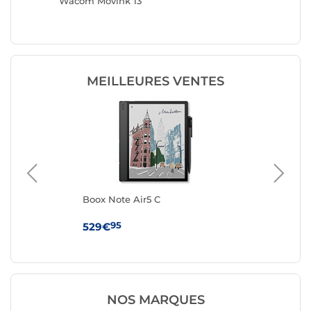
Wacom Movink 13
Wacom 
MEILLEURES VENTES
Boox Note Air5 C
Wa
95
529€
79
NOS MARQUES