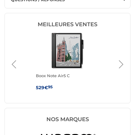
MEILLEURES VENTES
Boox Note Air5 C
Wa
95
529€
79
NOS MARQUES