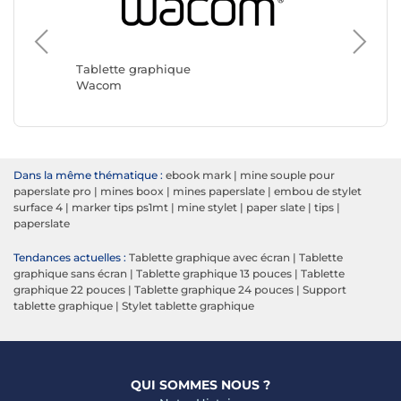
Tablett
Boox
Tablette graphique
Wacom
Dans la même thématique :
ebook mark
|
mine souple pour
paperslate pro
|
mines boox
|
mines paperslate
|
embou de stylet
surface 4
|
marker tips ps1mt
|
mine stylet
|
paper slate
|
tips
|
paperslate
Tendances actuelles :
Tablette graphique avec écran
|
Tablette
graphique sans écran
|
Tablette graphique 13 pouces
|
Tablette
graphique 22 pouces
|
Tablette graphique 24 pouces
|
Support
tablette graphique
|
Stylet tablette graphique
QUI SOMMES NOUS ?