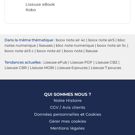
Liseuse eBook
Liseuse
Kobo
Boox
Dans la même thématique :
boox note air 4c
|
boox note air5
|
bloc
notes numerique
|
liseuses
|
bloc note numerique
|
boox note air 5c
|
boox note air5 c
|
boox note air
|
boox note
|
liseuse
Tendances actuelles :
Liseuse ePub
|
Liseuse PDF
|
Liseuse CBZ
|
Liseuse CBR
|
Liseuse MOBI
|
Liseuse 6 pouces
|
Liseuse 7 pouces
QUI SOMMES NOUS ?
Notre Histoire
CGV
/
Avis clients
Données personnelles
et
Cookies
Gérer mes cookies
Mentions légales