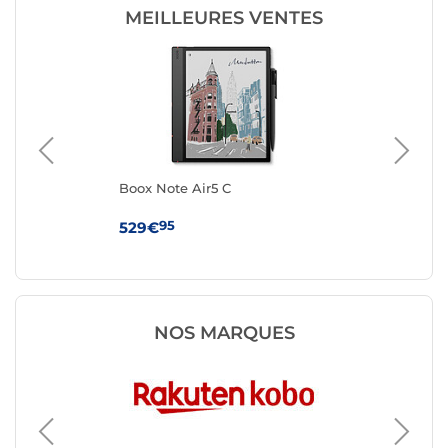
MEILLEURES VENTES
Boox Note Air5 C
Viv
95
529€
16
NOS MARQUES