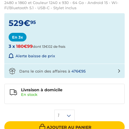
2480 x 1860 et Couleur 1240 x 930 - 64 Go - Android 15 - Wi-
Fi/Bluetooth 5.1 - USB-C - Stylet inclus
529€
95
En 3x
3 x
180€99
dont 13€02 de frais
Alerte baisse de prix
Dans le coin des affaires à
476€95
Livraison à domicile
En
stock
1
AJOUTER AU PANIER