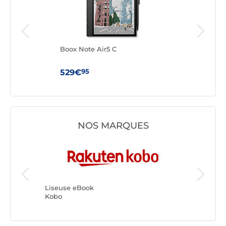
e
Boox Note Air5 C
Vivl
95
529€
169
NOS MARQUES
Liseuse
Boox
Liseuse eBook
Kobo