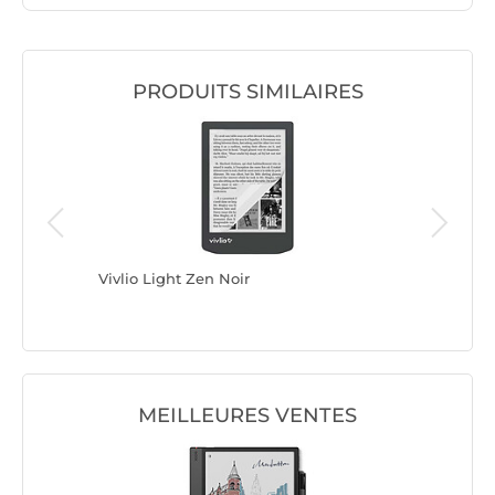
PRODUITS SIMILAIRES
ue
Vivlio Light Zen Noir
Vivlio L
Protecti
MEILLEURES VENTES