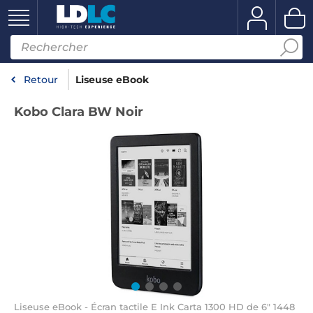
Retour
Liseuse eBook
Kobo Clara BW Noir
Liseuse eBook - Écran tactile E Ink Carta 1300 HD de 6" 1448