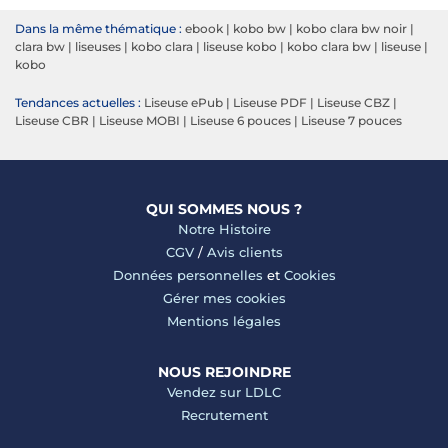
Dans la même thématique :
ebook
|
kobo bw
|
kobo clara bw noir
|
clara bw
|
liseuses
|
kobo clara
|
liseuse kobo
|
kobo clara bw
|
liseuse
|
kobo
Tendances actuelles :
Liseuse ePub
|
Liseuse PDF
|
Liseuse CBZ
|
Liseuse CBR
|
Liseuse MOBI
|
Liseuse 6 pouces
|
Liseuse 7 pouces
QUI SOMMES NOUS ?
Notre Histoire
CGV
/
Avis clients
Données personnelles
et
Cookies
Gérer mes cookies
Mentions légales
NOUS REJOINDRE
Vendez sur LDLC
Recrutement