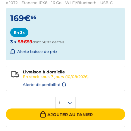
x 1072 - Étanche IPX8 - 16 Go - Wi-Fi/Bluetooth - USB-C
169€
95
En 3x
3 x
58€59
dont 5€82 de frais
Alerte baisse de prix
Livraison à domicile
En stock sous
7 jours
(10/08/2026)
Alerte disponibilité
1
AJOUTER AU PANIER