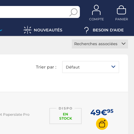
COMPTE
PANIER
NOUVEAUTÉS
BESOIN D'AIDE
Recherches associées
Liseuse ePub
Liseuse PDF
Trier par :
Défaut
Liseuse CBZ
Liseuse CBR
Liseuse MOBI
Liseuse 6 pouces
DISPO
Liseuse 7 pouces
49€
95
EN
et Paperslate Pro
STOCK