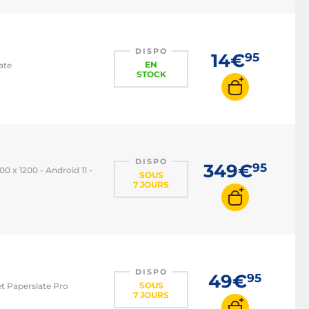
DISPO
14€
95
EN
ate
STOCK
DISPO
349€
95
0 x 1200 - Android 11 -
SOUS
7 JOURS
DISPO
49€
95
SOUS
et Paperslate Pro
7 JOURS