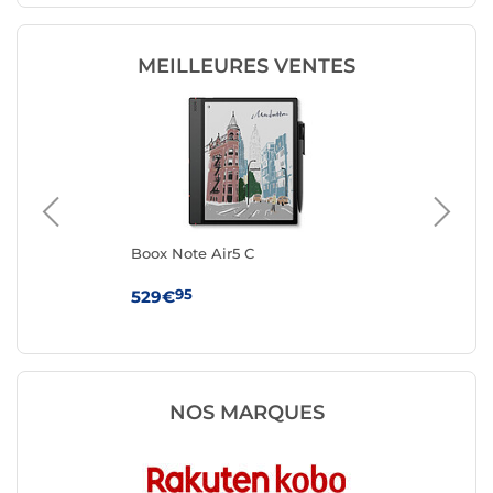
MEILLEURES VENTES
Boox Note Air5 C
Viv
95
529€
16
NOS MARQUES