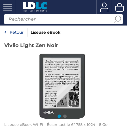
Retour
Liseuse eBook
Vivlio Light Zen Noir
Liseuse eBook Wi-Fi - Écran tactile 6" 758 x 1024 - 8 Go -