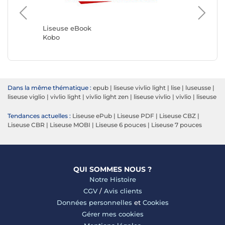
Liseuse
Boox
Liseuse eBook
Kobo
Dans la même thématique :
epub
|
liseuse vivlio light
|
lise
|
luseusse
|
liseuse viglio
|
vivlio light
|
vivlio light zen
|
liseuse vivlio
|
vivlio
|
liseuse
Tendances actuelles :
Liseuse ePub
|
Liseuse PDF
|
Liseuse CBZ
|
Liseuse CBR
|
Liseuse MOBI
|
Liseuse 6 pouces
|
Liseuse 7 pouces
QUI SOMMES NOUS ?
Notre Histoire
CGV
/
Avis clients
Données personnelles
et
Cookies
Gérer mes cookies