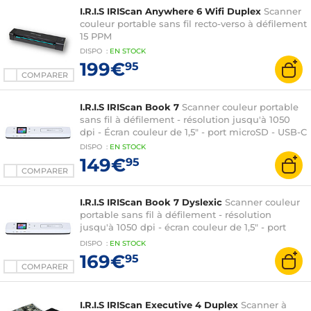
I.R.I.S IRIScan Anywhere 6 Wifi Duplex
Scanner
couleur portable sans fil recto-verso à défilement
15 PPM
DISPO
:
EN
STOCK
199€
95
COMPARER
I.R.I.S IRIScan Book 7
Scanner couleur portable
sans fil à défilement - résolution jusqu'à 1050
dpi - Écran couleur de 1,5" - port microSD - USB-C
DISPO
:
EN
STOCK
149€
95
COMPARER
I.R.I.S IRIScan Book 7 Dyslexic
Scanner couleur
portable sans fil à défilement - résolution
jusqu'à 1050 dpi - écran couleur de 1,5" - port
microSD - USB-C
DISPO
:
EN
STOCK
169€
95
COMPARER
I.R.I.S IRIScan Executive 4 Duplex
Scanner à