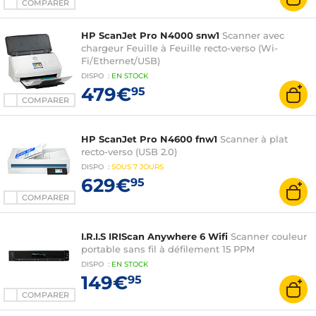
COMPARER
HP ScanJet Pro N4000 snw1
Scanner avec
chargeur Feuille à Feuille recto-verso (Wi-
Fi/Ethernet/USB)
DISPO
:
EN
STOCK
479€
95
COMPARER
HP ScanJet Pro N4600 fnw1
Scanner à plat
recto-verso (USB 2.0)
DISPO
:
SOUS
7 JOURS
629€
95
COMPARER
I.R.I.S IRIScan Anywhere 6 Wifi
Scanner couleur
portable sans fil à défilement 15 PPM
DISPO
:
EN
STOCK
149€
95
COMPARER