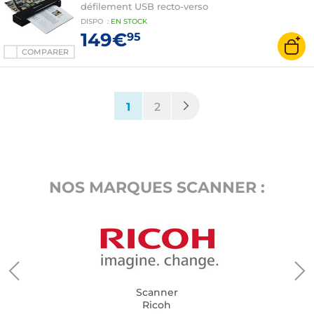
défilement USB recto-verso
DISPO
:
EN
STOCK
149€
95
COMPARER
(current)
1
2
NOS MARQUES SCANNER :
Scanner
Ricoh