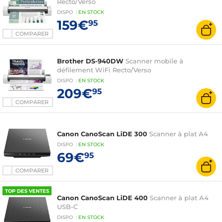
Recto/Verso
DISPO
:
EN
STOCK
159€
95
COMPARER
Brother DS-940DW
Scanner mobile à
défilement WiFi Recto/Verso
DISPO
:
EN
STOCK
209€
95
COMPARER
Canon CanoScan LiDE 300
Scanner à plat A4
DISPO
:
EN
STOCK
69€
95
COMPARER
TOP DES VENTES
Canon CanoScan LiDE 400
Scanner à plat A4
USB-C
DISPO
:
EN
STOCK