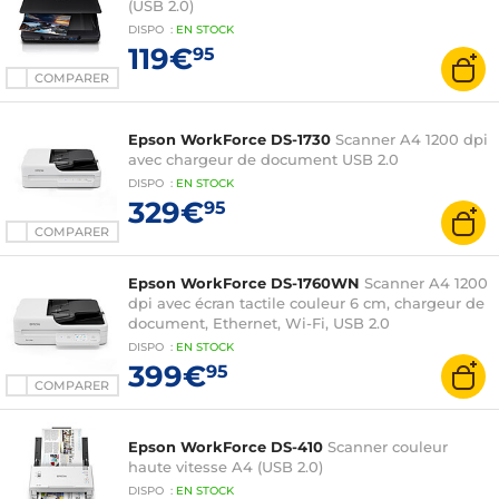
(USB 2.0)
DISPO
:
EN
STOCK
119€
95
COMPARER
Epson WorkForce DS-1730
Scanner A4 1200 dpi
avec chargeur de document USB 2.0
DISPO
:
EN
STOCK
329€
95
COMPARER
Epson WorkForce DS-1760WN
Scanner A4 1200
dpi avec écran tactile couleur 6 cm, chargeur de
document, Ethernet, Wi-Fi, USB 2.0
DISPO
:
EN
STOCK
399€
95
COMPARER
Epson WorkForce DS-410
Scanner couleur
haute vitesse A4 (USB 2.0)
DISPO
:
EN
STOCK