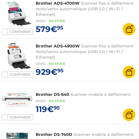
Brother ADS-4700W
Scanner fixe à défilement
recto/verso automatique (USB 3.0 / Wi-Fi /
Ethernet)
DISPO
:
EN
STOCK
579€
95
COMPARER
Brother ADS-4900W
Scanner fixe à défilement
recto/verso automatique (USB 3.0 / Wi-Fi /
Ethernet)
DISPO
:
EN
STOCK
929€
95
COMPARER
Brother DS-640
Scanner mobile à défilement
DISPO
:
EN
STOCK
119€
95
COMPARER
Brother DS-740D
Scanner mobile à défilement