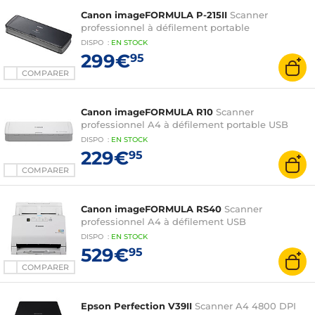
Canon imageFORMULA P-215II
Scanner
professionnel à défilement portable
DISPO
:
EN
STOCK
299€
95
COMPARER
Canon imageFORMULA R10
Scanner
professionnel A4 à défilement portable USB
DISPO
:
EN
STOCK
229€
95
COMPARER
Canon imageFORMULA RS40
Scanner
professionnel A4 à défilement USB
DISPO
:
EN
STOCK
529€
95
COMPARER
Epson Perfection V39II
Scanner A4 4800 DPI