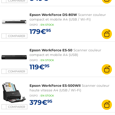
COMPARER
Epson WorkForce DS-80W
Scanner couleur
compact et mobile A4 (USB / Wi-Fi)
DISPO
:
EN
STOCK
179€
95
COMPARER
Epson WorkForce ES-50
Scanner couleur
compact et mobile A4 (USB)
DISPO
:
EN
STOCK
119€
95
COMPARER
Epson WorkForce ES-500WII
Scanner couleur
haute vitesse A4 (USB / Wi-Fi)
DISPO
:
EN
STOCK
379€
95
COMPARER