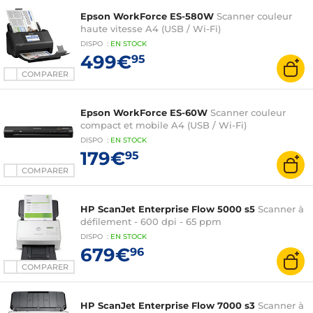
Epson WorkForce ES-580W
Scanner couleur
haute vitesse A4 (USB / Wi-Fi)
DISPO
:
EN
STOCK
499€
95
COMPARER
Epson WorkForce ES-60W
Scanner couleur
compact et mobile A4 (USB / Wi-Fi)
DISPO
:
EN
STOCK
179€
95
COMPARER
HP ScanJet Enterprise Flow 5000 s5
Scanner à
défilement - 600 dpi - 65 ppm
DISPO
:
EN
STOCK
679€
96
COMPARER
HP ScanJet Enterprise Flow 7000 s3
Scanner à