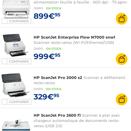
alimentation feuille à feuille - 600 dpi - 75 ppm
DISPO
:
EN
STOCK
899€
95
COMPARER
HP ScanJet Enterprise Flow N7000 snw1
Scanner recto-verso (Wi-Fi/Ethernet/USB)
DISPO
:
EN
STOCK
999€
95
COMPARER
HP ScanJet Pro 2000 s2
Scanner à défilement
recto-verso
DISPO
:
EN
STOCK
329€
95
COMPARER
HP ScanJet Pro 2600 f1
Scanner à plat avec
chargeur automatique de documents recto-
verso (USB 2.0)