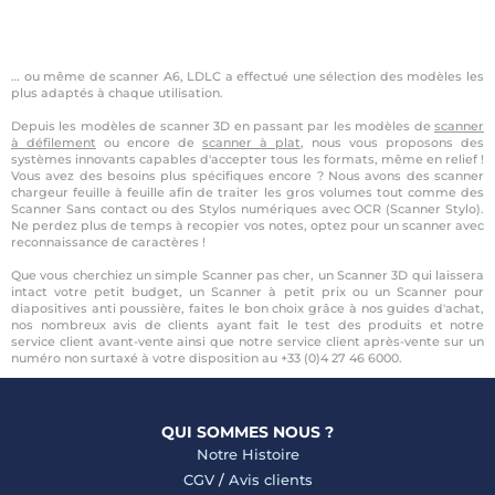
… ou même de scanner A6, LDLC a effectué une sélection des modèles les
plus adaptés à chaque utilisation.
Depuis les modèles de scanner 3D en passant par les modèles de
scanner
à défilement
ou encore de
scanner à plat
, nous vous proposons des
systèmes innovants capables d'accepter tous les formats, même en relief !
Vous avez des besoins plus spécifiques encore ? Nous avons des scanner
chargeur feuille à feuille afin de traiter les gros volumes tout comme des
Scanner Sans contact ou des Stylos numériques avec OCR (Scanner Stylo).
Ne perdez plus de temps à recopier vos notes, optez pour un scanner avec
reconnaissance de caractères !
Que vous cherchiez un simple Scanner pas cher, un Scanner 3D qui laissera
intact votre petit budget, un Scanner à petit prix ou un Scanner pour
diapositives anti poussière, faites le bon choix grâce à nos guides d'achat,
nos nombreux avis de clients ayant fait le test des produits et notre
service client avant-vente ainsi que notre service client après-vente sur un
numéro non surtaxé à votre disposition au +33 (0)4 27 46 6000.
QUI SOMMES NOUS ?
Notre Histoire
CGV
/
Avis clients