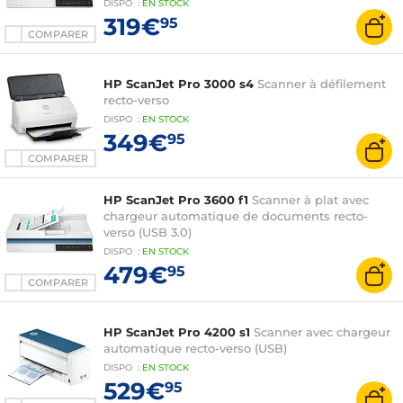
DISPO
:
EN
STOCK
319€
95
COMPARER
HP ScanJet Pro 3000 s4
Scanner à défilement
recto-verso
DISPO
:
EN
STOCK
349€
95
COMPARER
HP ScanJet Pro 3600 f1
Scanner à plat avec
chargeur automatique de documents recto-
verso (USB 3.0)
DISPO
:
EN
STOCK
479€
95
COMPARER
HP ScanJet Pro 4200 s1
Scanner avec chargeur
automatique recto-verso (USB)
DISPO
:
EN
STOCK
529€
95