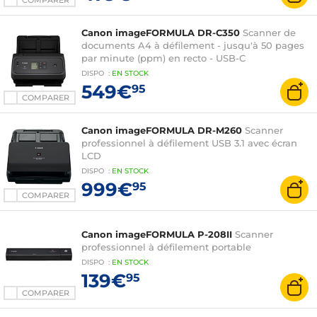
COMPARER
Canon imageFORMULA DR-C350
Scanner de
documents A4 à défilement - jusqu'à 50 pages
par minute (ppm) en recto - USB-C
DISPO
:
EN
STOCK
549€
95
COMPARER
Canon imageFORMULA DR-M260
Scanner
professionnel à défilement USB 3.1 avec écran
LCD
DISPO
:
EN
STOCK
999€
95
COMPARER
Canon imageFORMULA P-208II
Scanner
professionnel à défilement portable
DISPO
:
EN
STOCK
139€
95
COMPARER