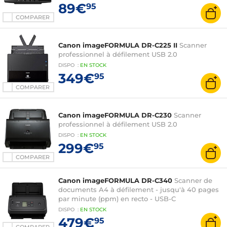
89€
95
COMPARER
Canon imageFORMULA DR-C225 II
Scanner
professionnel à défilement USB 2.0
DISPO
:
EN
STOCK
349€
95
COMPARER
Canon imageFORMULA DR-C230
Scanner
professionnel à défilement USB 2.0
DISPO
:
EN
STOCK
299€
95
COMPARER
Canon imageFORMULA DR-C340
Scanner de
documents A4 à défilement - jusqu'à 40 pages
par minute (ppm) en recto - USB-C
DISPO
:
EN
STOCK
479€
95