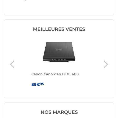
MEILLEURES VENTES
Canon CanoScan LiDE 400
Br
95
89€
11
NOS MARQUES