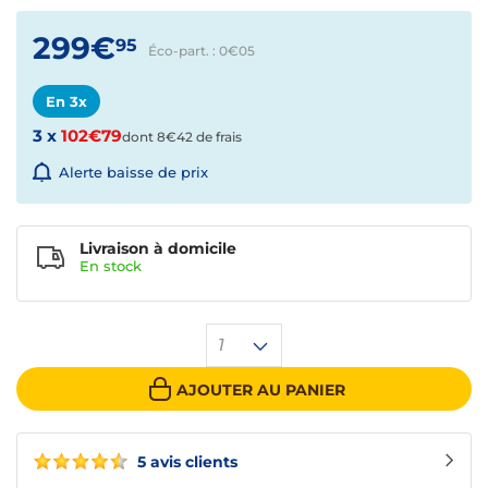
299€
95
Éco-part. : 0€
05
En 3x
3 x
102€79
dont 8€42 de frais
Alerte baisse de prix
Livraison à domicile
En
stock
1
AJOUTER AU PANIER
5 avis clients