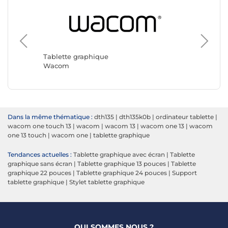
Tablett
Boox
Tablette graphique
Wacom
Dans la même thématique :
dth135
|
dth135k0b
|
ordinateur tablette
|
wacom one touch 13
|
wacom
|
wacom 13
|
wacom one 13
|
wacom
one 13 touch
|
wacom one
|
tablette graphique
Tendances actuelles :
Tablette graphique avec écran
|
Tablette
graphique sans écran
|
Tablette graphique 13 pouces
|
Tablette
graphique 22 pouces
|
Tablette graphique 24 pouces
|
Support
tablette graphique
|
Stylet tablette graphique
QUI SOMMES NOUS ?