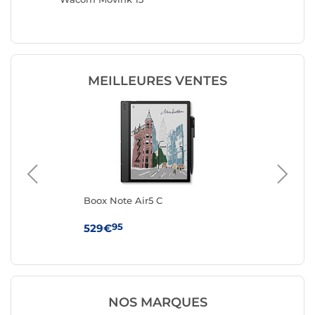
MEILLEURES VENTES
Boox Note Air5 C
Wa
95
529€
79
NOS MARQUES