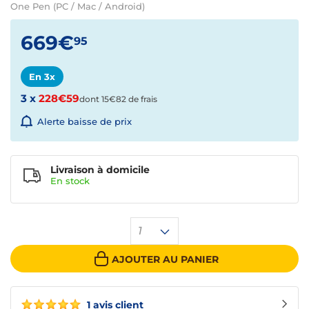
One Pen (PC / Mac / Android)
669€
95
En 3x
3 x
228€59
dont 15€82 de frais
Alerte baisse de prix
Livraison à domicile
En
stock
1
AJOUTER AU PANIER
1 avis client