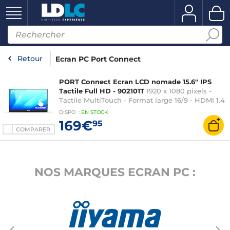
Retour
Ecran PC Port Connect
PORT Connect Ecran LCD nomade 15.6" IPS
Tactile Full HD - 902101T
1920 x 1080 pixels -
Tactile MultiTouch - Format large 16/9 - HDMI 1.4
- Noir
DISPO
:
EN
STOCK
169€
95
COMPARER
NOS MARQUES ECRAN PC :