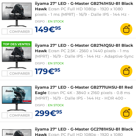
iiyama 27" LED - G-Master GB2741HSU-B1 Black
Hawk
Ecran PC Full HD 1080p - 1920 x 1080
pixels - 1 ms (MPRT) - 16/9 - Dalle IPS - 144 Hz -
FreeSync - HDMI/DisplayPort - Pivot - Haut-
DISPO
:
EN
STOCK
parleurs - Hub USB - Noir
149€
95
COMPARER
TOP DES VENTES
iiyama 27" LED - G-Master GB2741QSU-B1 Black
Hawk
Ecran PC 2.5K - 2560 x 1440 pixels - 1 ms
(MPRT) - 16/9 - Dalle IPS - 144 Hz - Adaptive-Sync
/ G-SYNC Compatible - HDMI/DisplayPort - Pivot
DISPO
:
EN
STOCK
- Haut-parleurs - Hub USB - Noir
179€
95
COMPARER
iiyama 27" LED - G-Master GB2771UHSU-B1 Red
Eagle
Ecran PC 4K - 3840 x 2160 pixels - 0.8 ms
(MPRT) - 16/9 - Dalle IPS - 144 Hz - HDR 400 -
FreeSync Premium / G-SYNC Compatible -
DISPO
:
EN
STOCK
HDMI/DisplayPort - Pivot - Hub USB - Noir
299€
95
COMPARER
iiyama 27" LED - G-Master GC2781HSU-B1 Black
Hawk
Ecran PC Full HD 1080p - 1920 x 1080