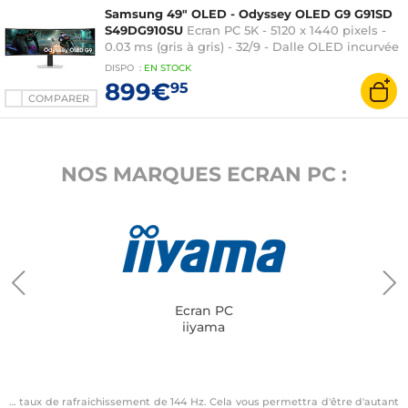
Samsung 49" OLED - Odyssey OLED G9 G91SD
S49DG910SU
Ecran PC 5K - 5120 x 1440 pixels -
0.03 ms (gris à gris) - 32/9 - Dalle OLED incurvée
- 144 Hz - DisplayHDR True Black 400 - FreeSync
DISPO
:
EN
STOCK
Premium Pro / G-SYNC Compatible -
899€
95
DisplayPort/HDMI - Hub USB-C - Argent
COMPARER
NOS MARQUES ECRAN PC :
Ecran PC
iiyama
… taux de rafraichissement de 144 Hz. Cela vous permettra d'être d'autant