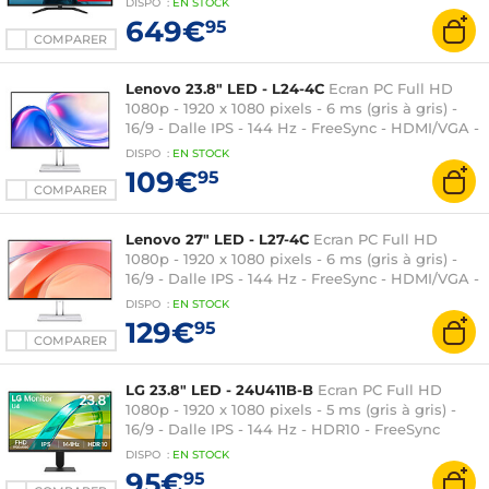
DISPO
:
EN
STOCK
Haut-parleurs - Noir
649€
95
COMPARER
Lenovo 23.8" LED - L24-4C
Ecran PC Full HD
1080p - 1920 x 1080 pixels - 6 ms (gris à gris) -
16/9 - Dalle IPS - 144 Hz - FreeSync - HDMI/VGA -
Haut-parleurs - Gris
DISPO
:
EN
STOCK
109€
95
COMPARER
Lenovo 27" LED - L27-4C
Ecran PC Full HD
1080p - 1920 x 1080 pixels - 6 ms (gris à gris) -
16/9 - Dalle IPS - 144 Hz - FreeSync - HDMI/VGA -
Haut-parleurs - Blanc
DISPO
:
EN
STOCK
129€
95
COMPARER
LG 23.8" LED - 24U411B-B
Ecran PC Full HD
1080p - 1920 x 1080 pixels - 5 ms (gris à gris) -
16/9 - Dalle IPS - 144 Hz - HDR10 - FreeSync
Premium - HDMI/VGA - Noir
DISPO
:
EN
STOCK
95€
95