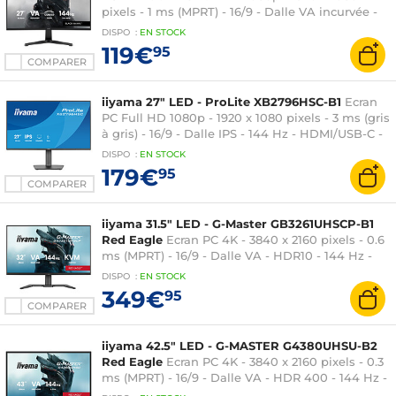
pixels - 1 ms (MPRT) - 16/9 - Dalle VA incurvée -
144 Hz - FreeSync - HDMI/DisplayPort - Haut-
DISPO
:
EN
STOCK
parleurs - Hub USB - Noir
119€
95
COMPARER
iiyama 27" LED - ProLite XB2796HSC-B1
Ecran
PC Full HD 1080p - 1920 x 1080 pixels - 3 ms (gris
à gris) - 16/9 - Dalle IPS - 144 Hz - HDMI/USB-C -
Pivot - Hub USB - Noir
DISPO
:
EN
STOCK
179€
95
COMPARER
iiyama 31.5" LED - G-Master GB3261UHSCP-B1
Red Eagle
Ecran PC 4K - 3840 x 2160 pixels - 0.6
ms (MPRT) - 16/9 - Dalle VA - HDR10 - 144 Hz -
FreeSync Premium - DisplayPort/HDMI/USB-C -
DISPO
:
EN
STOCK
Pivot - Noir
349€
95
COMPARER
iiyama 42.5" LED - G-MASTER G4380UHSU-B2
Red Eagle
Ecran PC 4K - 3840 x 2160 pixels - 0.3
ms (MPRT) - 16/9 - Dalle VA - HDR 400 - 144 Hz -
Adaptive-Sync - HDMI/DisplayPort - Hub USB -