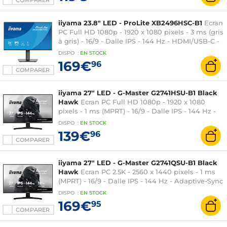
COMPARER
iiyama 23.8" LED - ProLite XB2496HSC-B1
Ecran
PC Full HD 1080p - 1920 x 1080 pixels - 3 ms (gris
à gris) - 16/9 - Dalle IPS - 144 Hz - HDMI/USB-C -
Pivot - Hub USB - Noir
DISPO
:
EN
STOCK
169€
96
COMPARER
iiyama 27" LED - G-Master G2741HSU-B1 Black
Hawk
Ecran PC Full HD 1080p - 1920 x 1080
pixels - 1 ms (MPRT) - 16/9 - Dalle IPS - 144 Hz -
FreeSync - HDMI/DisplayPort - Haut-parleurs -
DISPO
:
EN
STOCK
Hub USB - Noir
139€
96
COMPARER
iiyama 27" LED - G-Master G2741QSU-B1 Black
Hawk
Ecran PC 2.5K - 2560 x 1440 pixels - 1 ms
(MPRT) - 16/9 - Dalle IPS - 144 Hz - Adaptive-Sync
/ G-SYNC Compatible - HDMI/DisplayPort - Haut-
DISPO
:
EN
STOCK
parleurs - Hub USB - Noir
169€
95
COMPARER