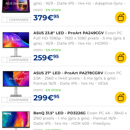
gris) - 16/9 - Dalle IPS - 144 Hz - Adaptive-Sync -
Portable - USB-C/HDMI - Noir
DISPO
:
EN
STOCK
379€
95
COMPARER
ASUS 23.8" LED - ProArt PA249CGV
Ecran PC
Full HD 1080p - 1920 x 1080 pixels - 5 ms (gris à
gris) - 16/9 - Dalle IPS - 144 Hz - HDR10 -
Adaptive-Sync - HDMI/DisplayPort/USB-C - Hub
DISPO
:
EN
STOCK
USB - Pivot - Argent/Noir
259€
95
COMPARER
ASUS 27" LED - ProArt PA278CGRV
Ecran PC
2.5K - 2560 x 1440 pixels - 5 ms (gris à gris) -
Format 16/9 - Dalle IPS - 144 Hz - VESA
DisplayHDR 400 - HDMI/DisplayPort/USB-C -
DISPO
:
EN
STOCK
Hub USB 3.0 - Pivot - Noir
299€
95
COMPARER
BenQ 31.5" LED - PD3226G
Ecran PC 4K - 3840 x
2160 pixels - 1 ms (gris à gris) - Format 16/9 -
Dalle IPS - 144 Hz - HDR 400 - FreeSync
Premium - HDMI/DisplayPort/Thunderbolt 4 -