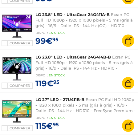
COMPARER
LG 23.8" LED - UltraGear 24G411A-B
Ecran PC
Full HD 1080p - 1920 x 1080 pixels - 5 ms (gris à
gris) - 16/9 - Dalle IPS - 144 Hz (OC) - HDR10 -
FreeSync / Compatible G-SYNC -
DISPO
:
EN
STOCK
HDMI/DisplayPort - Noir
99€
95
COMPARER
LG 23.8" LED - UltraGear 24G414B-B
Ecran PC
Full HD 1080p - 1920 x 1080 pixels - 5 ms (gris à
gris) - 16/9 - Dalle IPS - 144 Hz - HDR10 -
FreeSync / Compatible G-SYNC -
DISPO
:
EN
STOCK
HDMI/DisplayPort - Réglage en hauteur - Noir
119€
95
COMPARER
LG 27" LED - 27U411B-B
Ecran PC Full HD 1080p
- 1920 x 1080 pixels - 5 ms (gris à gris) - 16/9 -
Dalle IPS - 144 Hz - HDR10 - FreeSync Premium -
HDMI/VGA - Noir
DISPO
:
EN
STOCK
115€
95
COMPARER