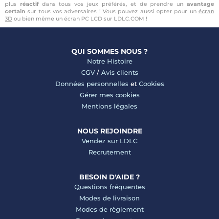
plus
réactif
dans tous vos jeux préférés, et de prendre un
avantage
certain
sur tous vos adversaires ! Vous pouvez aussi opter pour un
écran
3D
ou bien même un écran PC LCD sur LDLC.COM !
QUI SOMMES NOUS ?
Notre Histoire
CGV
/
Avis clients
Données personnelles
et
Cookies
Gérer mes cookies
Mentions légales
NOUS REJOINDRE
Vendez sur LDLC
Recrutement
BESOIN D'AIDE ?
Questions fréquentes
Modes de livraison
Modes de règlement