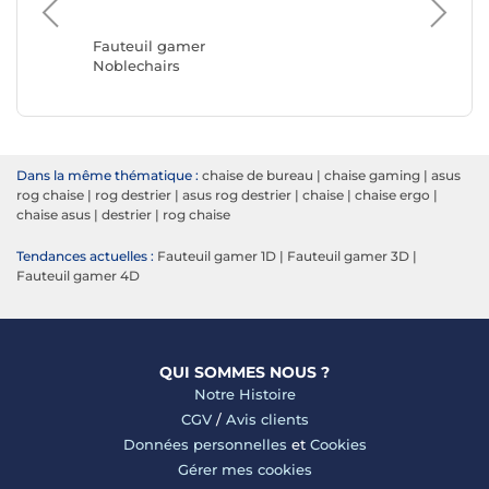
Fauteui
REKT
Fauteuil gamer
Noblechairs
Dans la même thématique :
chaise de bureau
|
chaise gaming
|
asus
rog chaise
|
rog destrier
|
asus rog destrier
|
chaise
|
chaise ergo
|
chaise asus
|
destrier
|
rog chaise
Tendances actuelles :
Fauteuil gamer 1D
|
Fauteuil gamer 3D
|
Fauteuil gamer 4D
QUI SOMMES NOUS ?
Notre Histoire
CGV
/
Avis clients
Données personnelles
et
Cookies
Gérer mes cookies