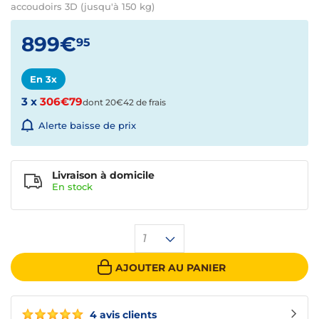
accoudoirs 3D (jusqu'à 150 kg)
899€
95
En 3x
3 x
306€79
dont 20€42 de frais
Alerte baisse de prix
Livraison à domicile
En
stock
1
AJOUTER AU PANIER
4 avis clients