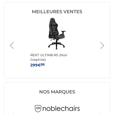
MEILLEURES VENTES
-
REKT ULTIM8-RS (Noir
No
Graphite)
(an
95
299€
42
NOS MARQUES