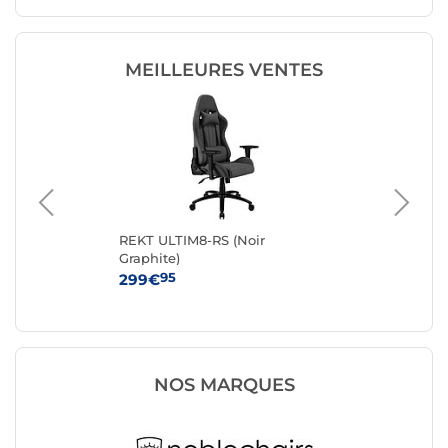
MEILLEURES VENTES
REKT ULTIM8-RS (Noir
No
Graphite)
(an
95
299€
42
NOS MARQUES