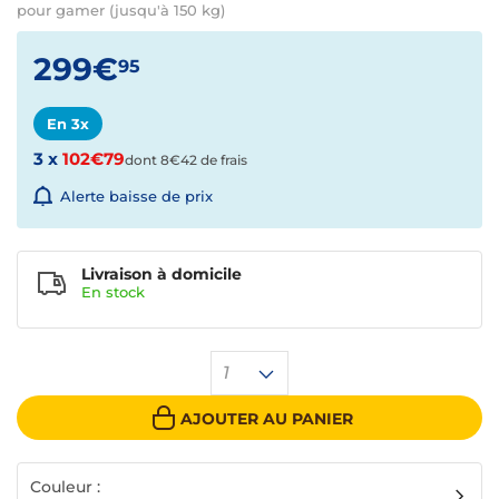
pour gamer (jusqu'à 150 kg)
299€
95
En 3x
3 x
102€79
dont 8€42 de frais
Alerte baisse de prix
Livraison à domicile
En
stock
1
AJOUTER AU PANIER
Couleur :