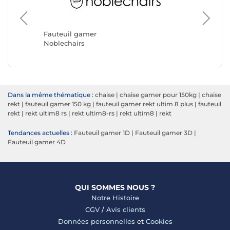
Fauteuil gamer
Fauteui
Noblechairs
REKT
Dans la même thématique :
chaise
|
chaise gamer pour 150kg
|
chaise
rekt
|
fauteuil gamer 150 kg
|
fauteuil gamer rekt ultim 8 plus
|
fauteuil
rekt
|
rekt ultim8 rs
|
rekt ultim8-rs
|
rekt ultim8
|
rekt
Tendances actuelles :
Fauteuil gamer 1D
|
Fauteuil gamer 3D
|
Fauteuil gamer 4D
QUI SOMMES NOUS ?
Notre Histoire
CGV
/
Avis clients
Données personnelles
et
Cookies