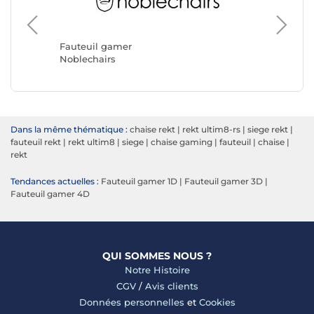
Fauteuil gamer
Fauteui
Noblechairs
REKT
Dans la même thématique :
chaise rekt
|
rekt ultim8-rs
|
siege rekt
|
fauteuil rekt
|
rekt ultim8
|
siege
|
chaise gaming
|
fauteuil
|
chaise
|
rekt
Tendances actuelles :
Fauteuil gamer 1D
|
Fauteuil gamer 3D
|
Fauteuil gamer 4D
QUI SOMMES NOUS ?
Notre Histoire
CGV
/
Avis clients
Données personnelles
et
Cookies