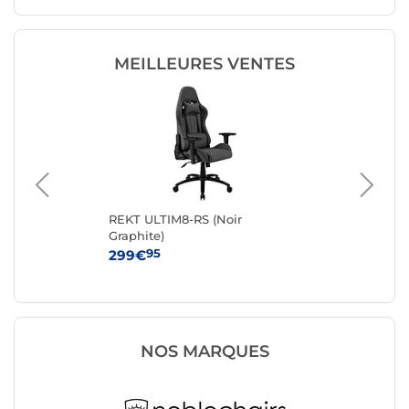
MEILLEURES VENTES
-
REKT ULTIM8-RS (Noir
No
Graphite)
(an
95
299€
42
NOS MARQUES