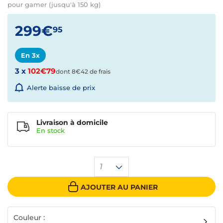
pour gamer (jusqu'à 150 kg)
299€
95
En 3x
3 x
102€79
dont 8€42 de frais
Alerte baisse de prix
Livraison à domicile
En
stock
1
AJOUTER AU PANIER
Couleur :