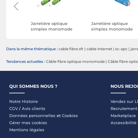
ique
Jarretière optique
Jarretière optique
omode
simplex monomode
simplex monomode
SC-APC (2
9/125 SC-APC/SC-APC
9/125 SC-APC/SC-UPC (
(0.5 mètre)
mètres)
Dans la même thématique :
cable fibre sfr
|
cable internet
|
sc-apc
|
jarr
Tendances actuelles :
Câble fibre optique monomode
|
Câble fibre opt
QUI SOMMES NOUS ?
NOUS REJO
Notre Histoire
Vendez sur 
CGV
/
Avis clients
Recrutement
Données personnelles
et
Cookies
Marketplace
Gérer mes cookies
Accessibilité
Mentions légales