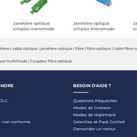
Jarretière optique
Jarretière optique
Ja
simplex monomode
simplex monomode
s
5
9/125 SC-APC/SC-APC (15
9/125 SC-APC/SC-UPC (25
9
mètres)
mètres)
m
etiere
|
cable optique
|
jarretiere optique
|
fibre
|
fibre optique
|
cable fibre 
ique multimode
|
Coupleur fibre optique
INDRE
BESOIN D'AIDE ?
LDLC
Questions fréquentes
Modes de livraison
Modes de règlement
 : non conforme
Garanties
et
Pack Confort
Demander un retour