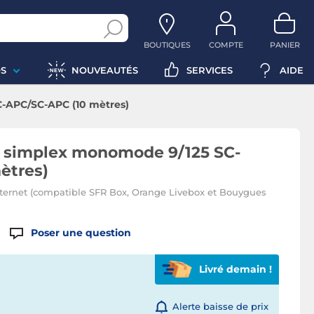
BOUTIQUES
COMPTE
PANIER
S
NOUVEAUTÉS
SERVICES
AIDE
C-APC/SC-APC (10 mètres)
e simplex monomode 9/125 SC-
ètres)
nternet (compatible SFR Box, Orange Livebox et Bouygues
Poser une question
Livré demain !
Alerte baisse de prix