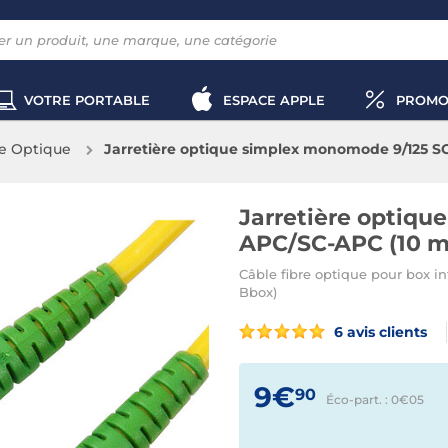
VOTRE PORTABLE
ESPACE APPLE
PROMO
re Optique
Jarretière optique simplex monomode 9/125 S
Jarretière optiqu
APC/SC-APC (10 m
Câble fibre optique pour box i
Bbox)
6 avis clients
9€
90
Éco-part. : 0€
05