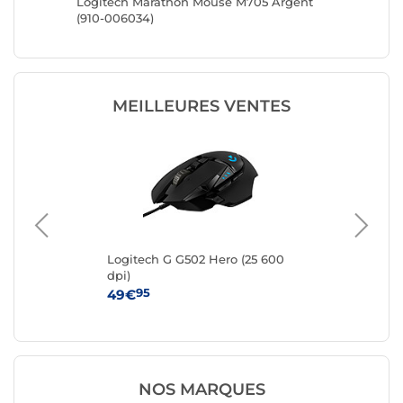
Logitech Marathon Mouse M705 Argent
R-Go To
(910-006034)
droitier)
MEILLEURES VENTES
e
Logitech G G502 Hero (25 600
IN
dpi)
95
49€
12
NOS MARQUES