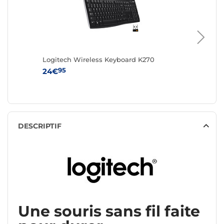
Logitech Wireless Keyboard K270
Energiz
2300 mA
95
24€
95
21€
DESCRIPTIF
Une souris sans fil faite