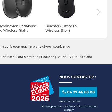
Dconnexion CadMouse
Bluestork Office 65
Bluestork 
ro Wireless Right
Wireless (Noir)
Wireless (
c
|
souris pour mac
|
mx anywhere
|
souris mac
uris laser
|
Souris optique
|
Trackpad
|
Souris 3D
|
Souris filaire
NOUS CONTACTER :
04 27 46 60 00
Appel non surtaxé
*Étude Ipsos bva - Viséo CI - Plus d’infos sur
escda.fr