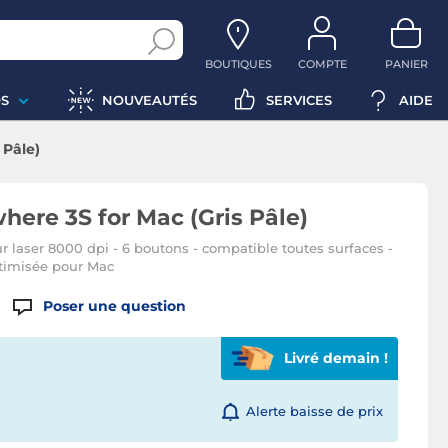
BOUTIQUES
COMPTE
PANIER
S
NOUVEAUTÉS
SERVICES
AIDE
 Pâle)
ere 3S for Mac (Gris Pâle)
teur laser 8000 dpi - 6 boutons - compatible toutes surfaces -
ptimisée pour Mac
Poser une question
Livré demain !
Alerte baisse de prix