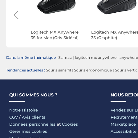
eless
Logitech MX Anywhere
Logitech MX Anywher
3S for Mac (Gris Sidéral)
3S (Graphite)
Dans la même thématique :
3s mac
|
logitech mc anywhere
|
anywhere
Tendances actuelles :
Souris sans fil
|
Souris ergonomique
|
Souris vertic
QUI SOMMES NOUS ?
NOUS REJO
Notre Histoire
Vendez sur 
CGV
/
Avis clients
Recrutement
Données personnelles
et
Cookies
Marketplace
Gérer mes cookies
Accessibilité