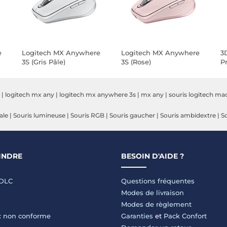
e
Logitech MX Anywhere
Logitech MX Anywhere
3
3S (Gris Pâle)
3S (Rose)
P
|
logitech mx any
|
logitech mx anywhere 3s
|
mx any
|
souris logitech ma
ale
|
Souris lumineuse
|
Souris RGB
|
Souris gaucher
|
Souris ambidextre
|
So
INDRE
BESOIN D'AIDE ?
LDLC
Questions fréquentes
Modes de livraison
Modes de règlement
 : non conforme
Garanties
et
Pack Confort