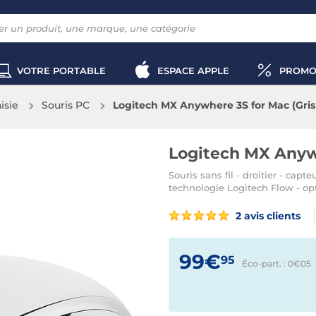
VOTRE PORTABLE
ESPACE APPLE
PROMO
aisie
Souris PC
Logitech MX Anywhere 3S for Mac (Gris
Logitech MX Anywh
Souris sans fil - droitier - cap
technologie Logitech Flow - o
2 avis clients
99€
95
Éco-part. : 0€
05