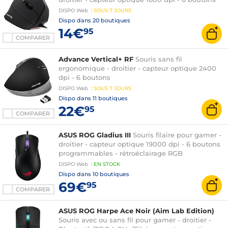
DISPO
Web
:
SOUS
7 JOURS
Dispo dans
20 boutiques
14€
95
COMPARER
Advance Vertical+ RF
Souris sans fil
ergonomique - droitier - capteur optique 2400
dpi - 6 boutons
DISPO
Web
:
SOUS
7 JOURS
Dispo dans
11 boutiques
22€
95
COMPARER
ASUS ROG Gladius III
Souris filaire pour gamer -
droitier - capteur optique 19000 dpi - 6 boutons
programmables - rétroéclairage RGB
DISPO
Web
:
EN
STOCK
Dispo dans
10 boutiques
69€
95
COMPARER
ASUS ROG Harpe Ace Noir (Aim Lab Edition)
Souris avec ou sans fil pour gamer - droitier -