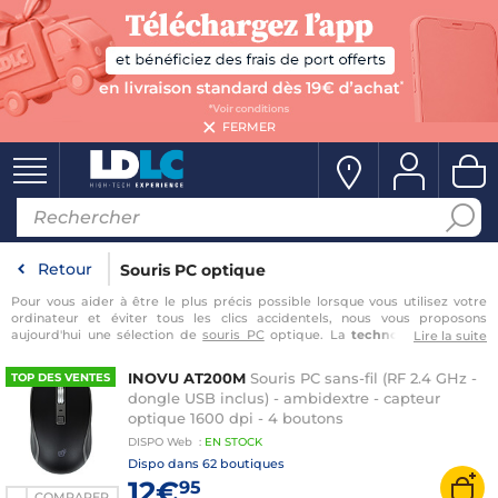
FERMER
Retour
Souris PC optique
Pour vous aider à être le plus précis possible lorsque vous utilisez votre
ordinateur et éviter tous les clics accidentels, nous vous proposons
aujourd'hui une sélection de
souris PC
optique. La
technologie optique
Lire la suite
équipe la plupart des souris qui sont actuellement sur le marché, et
ressemble beaucoup à celle des souris à capteur laser. En effet, le capteur
INOVU AT200M
Souris PC sans-fil (RF 2.4 GHz -
TOP DES VENTES
optique se base sur la lumière d'une LED qui va se réfléchir sur la surface
dongle USB inclus) - ambidextre - capteur
où est posée la souris. Ensuite ce sont les différentes
lentilles
qui vont
optique 1600 dpi - 4 boutons
prendre le relais pour définir les déplacements qu'effectue la souris. Cette
technique est idéale
…
DISPO
Web
:
EN
STOCK
Dispo dans
62 boutiques
12€
95
COMPARER