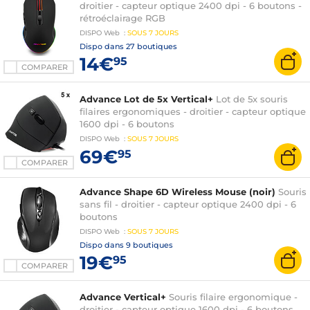
droitier - capteur optique 2400 dpi - 6 boutons -
rétroéclairage RGB
DISPO
Web
:
SOUS
7 JOURS
Dispo dans
27 boutiques
14€
95
COMPARER
Advance Lot de 5x Vertical+
Lot de 5x souris
filaires ergonomiques - droitier - capteur optique
1600 dpi - 6 boutons
DISPO
Web
:
SOUS
7 JOURS
69€
95
COMPARER
Advance Shape 6D Wireless Mouse (noir)
Souris
sans fil - droitier - capteur optique 2400 dpi - 6
boutons
DISPO
Web
:
SOUS
7 JOURS
Dispo dans
9 boutiques
19€
95
COMPARER
Advance Vertical+
Souris filaire ergonomique -
droitier - capteur optique 1600 dpi - 6 boutons