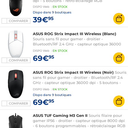
dpi - 5 boutons - rétro-éclairage RGB
DISPO
Web
:
EN
STOCK
Dispo dans
9 boutiques
39€
95
COMPARER
ASUS ROG Strix Impact III Wireless (Blanc)
Souris sans fil pour gamer - droitier -
Bluetooth/RF 2.4 GHz - capteur optique 36000
dpi - 5 boutons - rétro-éclairage RGB
DISPO
Web
:
EN
STOCK
69€
95
COMPARER
ASUS ROG Strix Impact III Wireless (Noir)
Souris
sans fil pour gamer - droitier - Bluetooth/RF 2.4
GHz - capteur optique 36000 dpi - 5 boutons -
rétro-éclairage RGB
DISPO
Web
:
EN
STOCK
Dispo dans
9 boutiques
69€
95
COMPARER
ASUS TUF Gaming M3 Gen II
Souris filaire pour
gamer IP56 - droitier - capteur optique 8000 dpi
- 6 boutons programmables - rétroéclairage RGB