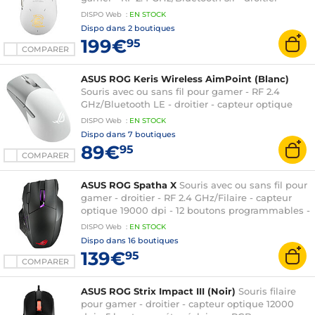
capteur optique 42000 dpi - 5 boutons - rétro-
DISPO
Web
:
EN
STOCK
éclairage RGB - édition limitée
Dispo dans
2 boutiques
199€
95
COMPARER
ASUS ROG Keris Wireless AimPoint (Blanc)
Souris avec ou sans fil pour gamer - RF 2.4
GHz/Bluetooth LE - droitier - capteur optique
36000 dpi - 5 boutons programmables -
DISPO
Web
:
EN
STOCK
rétroéclairage RGB Aura Sync
Dispo dans
7 boutiques
89€
95
COMPARER
ASUS ROG Spatha X
Souris avec ou sans fil pour
gamer - droitier - RF 2.4 GHz/Filaire - capteur
optique 19000 dpi - 12 boutons programmables -
rétroéclairage RGB
DISPO
Web
:
EN
STOCK
Dispo dans
16 boutiques
139€
95
COMPARER
ASUS ROG Strix Impact III (Noir)
Souris filaire
pour gamer - droitier - capteur optique 12000