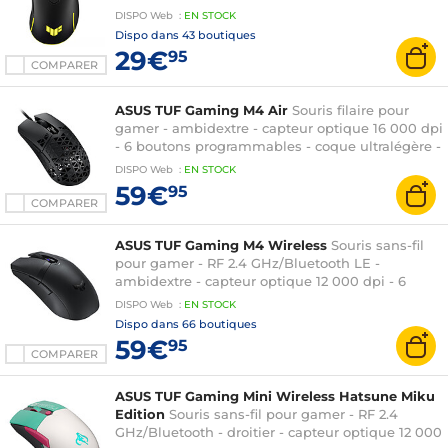
Aura Sync
DISPO
Web
:
EN
STOCK
Dispo dans
43 boutiques
29€
95
COMPARER
ASUS TUF Gaming M4 Air
Souris filaire pour
gamer - ambidextre - capteur optique 16 000 dpi
- 6 boutons programmables - coque ultralégère -
protection hydrofuge IPX6
DISPO
Web
:
EN
STOCK
59€
95
COMPARER
ASUS TUF Gaming M4 Wireless
Souris sans-fil
pour gamer - RF 2.4 GHz/Bluetooth LE -
ambidextre - capteur optique 12 000 dpi - 6
boutons programmables - rétroéclairage RGB
DISPO
Web
:
EN
STOCK
Aura Sync
Dispo dans
66 boutiques
59€
95
COMPARER
ASUS TUF Gaming Mini Wireless Hatsune Miku
Edition
Souris sans-fil pour gamer - RF 2.4
GHz/Bluetooth - droitier - capteur optique 12 000