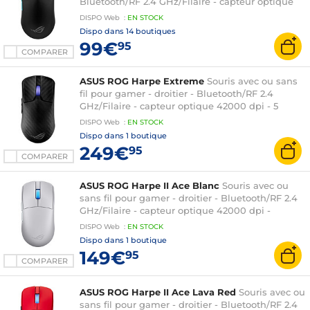
Bluetooth/RF 2.4 GHz/Filaire - capteur optique
36000 dpi - 5 boutons programmables -
DISPO
Web
:
EN
STOCK
rétroéclairage RGB Aura Sync
Dispo dans
14 boutiques
99€
95
COMPARER
ASUS ROG Harpe Extreme
Souris avec ou sans
fil pour gamer - droitier - Bluetooth/RF 2.4
GHz/Filaire - capteur optique 42000 dpi - 5
boutons programmables - revêtement en fibre
DISPO
Web
:
EN
STOCK
de carbone
Dispo dans
1 boutique
249€
95
COMPARER
ASUS ROG Harpe II Ace Blanc
Souris avec ou
sans fil pour gamer - droitier - Bluetooth/RF 2.4
GHz/Filaire - capteur optique 42000 dpi -
rétroéclairage RGB Aura Sync
DISPO
Web
:
EN
STOCK
Dispo dans
1 boutique
149€
95
COMPARER
ASUS ROG Harpe II Ace Lava Red
Souris avec ou
sans fil pour gamer - droitier - Bluetooth/RF 2.4