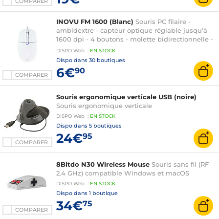
COMPARER
INOVU FM 1600 (Blanc)
Souris PC filaire -
ambidextre - capteur optique réglable jusqu'à
1600 dpi - 4 boutons - molette bidirectionnelle -
poids 90 grammes - cordon 1.5 mètres
DISPO
Web
:
EN
STOCK
Dispo dans
30 boutiques
6€
90
COMPARER
Souris ergonomique verticale USB (noire)
Souris ergonomique verticale
DISPO
Web
:
EN
STOCK
Dispo dans
5 boutiques
24€
95
COMPARER
8Bitdo N30 Wireless Mouse
Souris sans fil (RF
2.4 GHz) compatible Windows et macOS
DISPO
Web
:
EN
STOCK
Dispo dans
1 boutique
34€
75
COMPARER