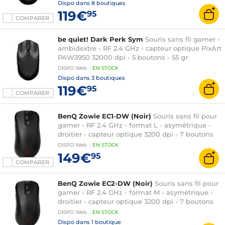
Dispo dans
8 boutiques
119€
95
COMPARER
be quiet! Dark Perk Sym
Souris sans fil gamer -
ambidextre - RF 2.4 GHz - capteur optique PixArt
PAW3950 32000 dpi - 5 boutons - 55 gr
DISPO
Web
:
EN
STOCK
Dispo dans
3 boutiques
119€
95
COMPARER
BenQ Zowie EC1-DW (Noir)
Souris sans fil pour
gamer - RF 2.4 GHz - format L - asymétrique -
droitier - capteur optique 3200 dpi - 7 boutons
DISPO
Web
:
EN
STOCK
149€
95
COMPARER
BenQ Zowie EC2-DW (Noir)
Souris sans fil pour
gamer - RF 2.4 GHz - format M - asymétrique -
droitier - capteur optique 3200 dpi - 7 boutons
DISPO
Web
:
EN
STOCK
Dispo dans
1 boutique