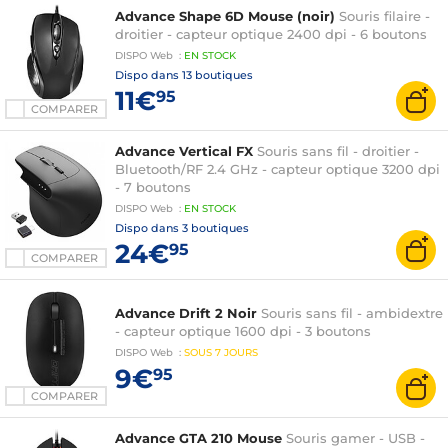
Advance Shape 6D Mouse (noir)
Souris filaire -
droitier - capteur optique 2400 dpi - 6 boutons
DISPO
Web
:
EN
STOCK
Dispo dans
13 boutiques
11€
95
COMPARER
Advance Vertical FX
Souris sans fil - droitier -
Bluetooth/RF 2.4 GHz - capteur optique 3200 dpi
- 7 boutons
DISPO
Web
:
EN
STOCK
Dispo dans
3 boutiques
24€
95
COMPARER
Advance Drift 2 Noir
Souris sans fil - ambidextre
- capteur optique 1600 dpi - 3 boutons
DISPO
Web
:
SOUS
7 JOURS
9€
95
COMPARER
Advance GTA 210 Mouse
Souris gamer - USB -