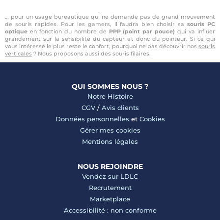
… pour un usage bureautique qui ne demande pas de grand mouvement
de souris rapides. Pour les gamers, il faudra bien choisir sa
souris PC
optique
en fonction du nombre de
PPP (point par pouce)
qui va influer
grandement sur la sensibilité du capteur et donc du pointeur. Si ce qui
vous intéresse le plus reste le confort, pourquoi ne pas découvrir nos
souris
verticales
? Nous proposons aussi des souris filaires.
QUI SOMMES NOUS ?
Notre Histoire
CGV
/
Avis clients
Données personnelles
et
Cookies
Gérer mes cookies
Mentions légales
NOUS REJOINDRE
Vendez sur LDLC
Recrutement
Marketplace
Accessibilité : non conforme