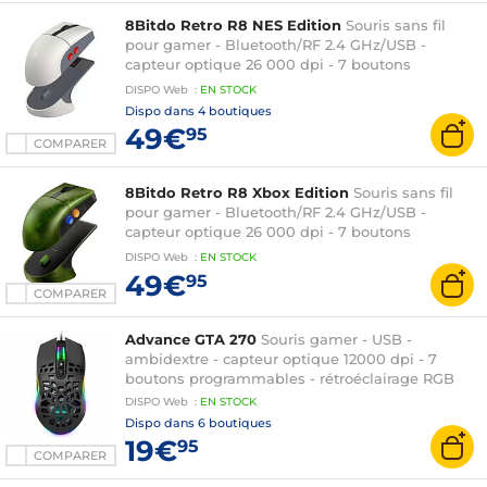
8Bitdo Retro R8 NES Edition
Souris sans fil
pour gamer - Bluetooth/RF 2.4 GHz/USB -
capteur optique 26 000 dpi - 7 boutons
programmables - dock de charge
DISPO
Web
:
EN
STOCK
Dispo dans
4 boutiques
49€
95
COMPARER
8Bitdo Retro R8 Xbox Edition
Souris sans fil
pour gamer - Bluetooth/RF 2.4 GHz/USB -
capteur optique 26 000 dpi - 7 boutons
programmables - dock de charge
DISPO
Web
:
EN
STOCK
49€
95
COMPARER
Advance GTA 270
Souris gamer - USB -
ambidextre - capteur optique 12000 dpi - 7
boutons programmables - rétroéclairage RGB
DISPO
Web
:
EN
STOCK
Dispo dans
6 boutiques
19€
95
COMPARER