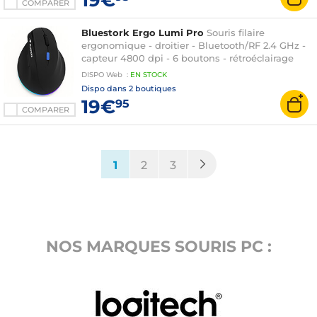
COMPARER
Bluestork Ergo Lumi Pro
Souris filaire
ergonomique - droitier - Bluetooth/RF 2.4 GHz -
capteur 4800 dpi - 6 boutons - rétroéclairage
RGB
DISPO
Web
:
EN
STOCK
Dispo dans
2 boutiques
19€
95
COMPARER
(current)
1
2
3
NOS MARQUES SOURIS PC :