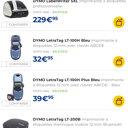
DYMO LabelWriter 5XL
Imprimante à étiquettes
professionnelle
DISPO
Web
:
EN
STOCK
229€
95
COMPARER
DYMO LetraTag LT-100H Bleu
Imprimante à
étiquettes 12 mm avec clavier ABCDE
DISPO
Web
:
EN
STOCK
32€
95
COMPARER
DYMO LetraTag LT-100H Plus Bleu
Imprimante
à étiquettes 12 mm avec clavier ABCDE - Bleu
DISPO
Web
:
EN
STOCK
39€
95
COMPARER
DYMO LetraTag LT-200B
Imprimante à
étiquettes thermique mobile 12 mm Bluetooth