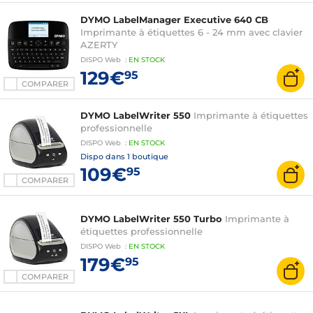
DYMO LabelManager Executive 640 CB
Imprimante à étiquettes 6 - 24 mm avec clavier
AZERTY
DISPO
Web
:
EN
STOCK
129€
95
COMPARER
DYMO LabelWriter 550
Imprimante à étiquettes
professionnelle
DISPO
Web
:
EN
STOCK
Dispo dans
1 boutique
109€
95
COMPARER
DYMO LabelWriter 550 Turbo
Imprimante à
étiquettes professionnelle
DISPO
Web
:
EN
STOCK
179€
95
COMPARER