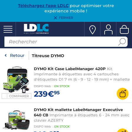
Téléchargez l'app LDLC
pour optimiser votre
expérience mobile !
FERMER
Retour
Titreuse DYMO
DYMO Kit Case LabelManager 420P
Kit
imprimante à étiquettes avec 4 cartouches
d'étiquettes D1 7 m (6 - 9 - 12 - 19 mm) + mallette
de transport + batterie + adaptateur secteur
DISPO
Web
:
EN
STOCK
239€
95
COMPARER
DYMO Kit mallette LabelManager Executive
640 CB
Imprimante à étiquettes 6 - 24 mm avec
clavier AZERTY
DISPO
Web
:
EN
STOCK