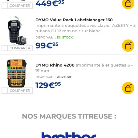
449€
95
Adaptateur secteur
COMPARER
DYMO Value Pack LabelManager 160
Imprimante à étiquettes avec clavier AZERTY + 3
rubans D1 12 mm noir sur blanc
DISPO
Web
:
EN
STOCK
99€
95
COMPARER
DYMO Rhino 4200
Imprimante à étiquettes 6 -
19 mm
DISPO
Web
:
RUPTURE
129€
95
COMPARER
NOS MARQUES TITREUSE :