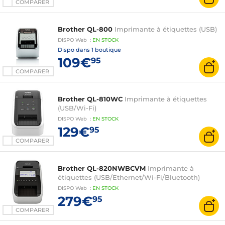
COMPARER
Brother QL-800
Imprimante à étiquettes (USB)
DISPO
Web
:
EN
STOCK
Dispo dans
1 boutique
109€
95
COMPARER
Brother QL-810WC
Imprimante à étiquettes
(USB/Wi-Fi)
DISPO
Web
:
EN
STOCK
129€
95
COMPARER
Brother QL-820NWBCVM
Imprimante à
étiquettes (USB/Ethernet/Wi-Fi/Bluetooth)
DISPO
Web
:
EN
STOCK
279€
95
COMPARER