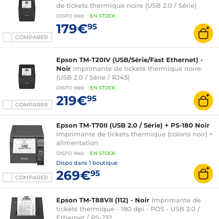
de tickets thermique noire (USB 2.0 / Série)
DISPO
Web
:
EN
STOCK
179€
95
COMPARER
Epson TM-T20IV (USB/Série/Fast Ethernet) -
Noir
Imprimante de tickets thermique noire
(USB 2.0 / Série / RJ45)
DISPO
Web
:
EN
STOCK
219€
95
COMPARER
Epson TM-T70II (USB 2.0 / Série) + PS-180 Noir
Imprimante de tickets thermique (coloris noir) +
alimentation
DISPO
Web
:
EN
STOCK
Dispo dans
1 boutique
269€
95
COMPARER
Epson TM-T88VII (112) - Noir
Imprimante de
tickets thermique - 180 dpi - POS - USB 2.0 /
Ethernet / RS-232