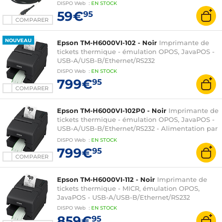
Epson
DISPO
Web
:
EN
STOCK
59€
95
COMPARER
NOUVEAU
Epson TM-H6000VI-102 - Noir
Imprimante de
tickets thermique - émulation OPOS, JavaPOS -
USB-A/USB-B/Ethernet/RS232
DISPO
Web
:
EN
STOCK
799€
95
COMPARER
Epson TM-H6000VI-102P0 - Noir
Imprimante de
tickets thermique - émulation OPOS, JavaPOS -
USB-A/USB-B/Ethernet/RS232 - Alimentation par
USB
DISPO
Web
:
EN
STOCK
799€
95
COMPARER
Epson TM-H6000VI-112 - Noir
Imprimante de
tickets thermique - MICR, émulation OPOS,
JavaPOS - USB-A/USB-B/Ethernet/RS232
DISPO
Web
:
EN
STOCK
859€
95