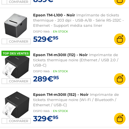
COMPARER
Epson TM-L100 - Noir
Imprimante de tickets
thermique - 203 dpi - USB-A/B - Série RS-232C -
Ethernet - Support média sans liner
DISPO
Web
:
EN
STOCK
529€
95
COMPARER
TOP DES VENTES
Epson TM-m30III (112) - Noir
Imprimante de
tickets thermique noire (Ethernet / USB 2.0 /
USB-C)
DISPO
Web
:
EN
STOCK
289€
95
COMPARER
Epson TM-m30III (152) - Noir
Imprimante de
tickets thermique noire (Wi-Fi / Bluetooth /
Ethernet / USB-C)
DISPO
Web
:
EN
STOCK
329€
95
COMPARER