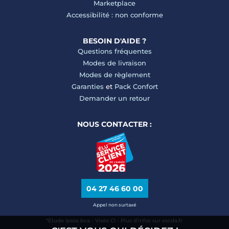
Marketplace
Accessibilité : non conforme
BESOIN D'AIDE ?
Questions fréquentes
Modes de livraison
Modes de règlement
Garanties
et
Pack Confort
Demander un retour
NOUS CONTACTER :
04 27 46 60 00
Appel non surtaxé
*Étude Ipsos bva - Viséo CI - Plus d’infos sur escda.fr