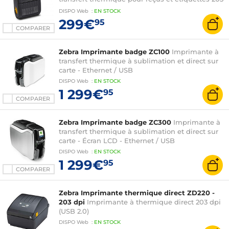
dpi - avec clip ceinture (USB/Bluetooth/NFC)
DISPO
Web
:
EN
STOCK
299€
95
COMPARER
Zebra Imprimante badge ZC100
Imprimante à
transfert thermique à sublimation et direct sur
carte - Ethernet / USB
DISPO
Web
:
EN
STOCK
1 299€
95
COMPARER
Zebra Imprimante badge ZC300
Imprimante à
transfert thermique à sublimation et direct sur
carte - Écran LCD - Ethernet / USB
DISPO
Web
:
EN
STOCK
1 299€
95
COMPARER
Zebra Imprimante thermique direct ZD220 -
203 dpi
Imprimante à thermique direct 203 dpi
(USB 2.0)
DISPO
Web
:
EN
STOCK