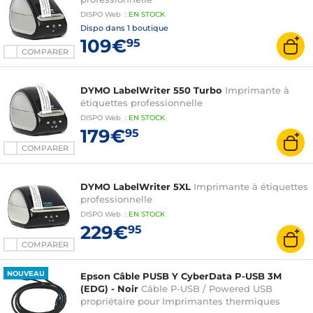
DISPO
Web
:
EN
STOCK
Dispo dans
1 boutique
109€
95
COMPARER
DYMO LabelWriter 550 Turbo
Imprimante à
étiquettes professionnelle
DISPO
Web
:
EN
STOCK
179€
95
COMPARER
DYMO LabelWriter 5XL
Imprimante à étiquettes
professionnelle
DISPO
Web
:
EN
STOCK
229€
95
COMPARER
NOUVEAU
Epson Câble PUSB Y CyberData P-USB 3M
(EDG) - Noir
Câble P-USB / Powered USB
propriétaire pour Imprimantes thermiques