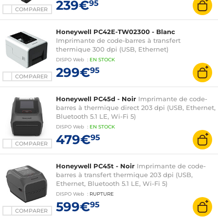
239€
95
COMPARER
Honeywell PC42E-TW02300 - Blanc
Imprimante de code-barres à transfert
thermique 300 dpi (USB, Ethernet)
DISPO
Web
:
EN
STOCK
299€
95
COMPARER
Honeywell PC45d - Noir
Imprimante de code-
barres à thermique direct 203 dpi (USB, Ethernet,
Bluetooth 5.1 LE, Wi-Fi 5)
DISPO
Web
:
EN
STOCK
479€
95
COMPARER
Honeywell PC45t - Noir
Imprimante de code-
barres à transfert thermique 203 dpi (USB,
Ethernet, Bluetooth 5.1 LE, Wi-Fi 5)
DISPO
Web
:
RUPTURE
599€
95
COMPARER