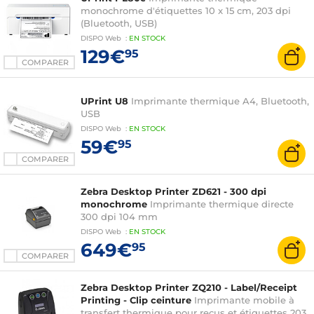
monochrome d'étiquettes 10 x 15 cm, 203 dpi
(Bluetooth, USB)
DISPO
Web
:
EN
STOCK
129€
95
COMPARER
UPrint U8
Imprimante thermique A4, Bluetooth,
USB
DISPO
Web
:
EN
STOCK
59€
95
COMPARER
Zebra Desktop Printer ZD621 - 300 dpi
monochrome
Imprimante thermique directe
300 dpi 104 mm
DISPO
Web
:
EN
STOCK
649€
95
COMPARER
Zebra Desktop Printer ZQ210 - Label/Receipt
Printing - Clip ceinture
Imprimante mobile à
transfert thermique pour reçus et étiquettes 203