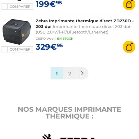
199€
95
COMPARER
Zebra Imprimante thermique direct ZD230D -
203 dpi
Imprimante thermique direct 203 dpi
(USB 2.0/Wi-Fi/Bluetooth/Ethernet)
DISPO
Web
:
EN
STOCK
329€
95
COMPARER
(current)
1
2
NOS MARQUES IMPRIMANTE
THERMIQUE :