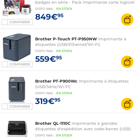
badges en série - Pack imprimante carte logiciel
DISPO
Web
:
EN
STOCK
849€
95
COMPARER
Brother P-Touch PT-P950NW
Imprimante à
étiquettes (USB/Ethernet/Wi-Fi)
DISPO
Web
:
EN
STOCK
559€
95
COMPARER
Brother PT-P900Wc
Imprimante à étiquettes
(USB/Série/Wi-Fi)
DISPO
Web
:
EN
STOCK
319€
95
COMPARER
Brother QL-1110C
Imprimante à grandes
étiquettes d'expédition avec code-barres (USB)
DISPO
Web
:
EN
STOCK