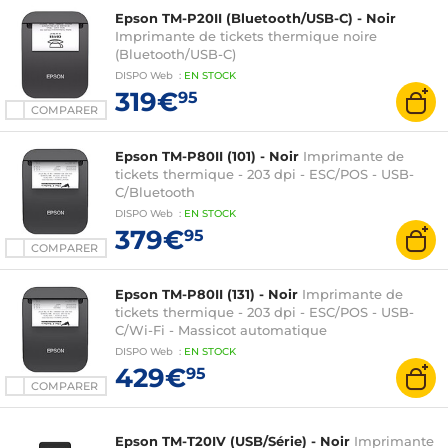
Epson TM-P20II (Bluetooth/USB-C) - Noir
Imprimante de tickets thermique noire
(Bluetooth/USB-C)
DISPO
Web
:
EN
STOCK
319€
95
COMPARER
Epson TM-P80II (101) - Noir
Imprimante de
tickets thermique - 203 dpi - ESC/POS - USB-
C/Bluetooth
DISPO
Web
:
EN
STOCK
379€
95
COMPARER
Epson TM-P80II (131) - Noir
Imprimante de
tickets thermique - 203 dpi - ESC/POS - USB-
C/Wi-Fi - Massicot automatique
DISPO
Web
:
EN
STOCK
429€
95
COMPARER
Epson TM-T20IV (USB/Série) - Noir
Imprimante