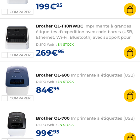
199€
95
COMPARER
Brother QL-1110NWBC
Imprimante à grandes
étiquettes d'expédition avec code-barres (USB,
Ethernet, Wi-Fi, Bluetooth) avec support pour
MFi et AirPrint
DISPO
Web
:
EN
STOCK
269€
95
COMPARER
Brother QL-600
Imprimante à étiquettes (USB)
DISPO
Web
:
EN
STOCK
84€
95
COMPARER
Brother QL-700
Imprimante à étiquettes (USB)
DISPO
Web
:
EN
STOCK
99€
95