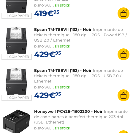
DISPO
Web
:
EN
STOCK
419€
95
COMPARER
Epson TM-T88VII (132) - Noir
Imprimante de
tickets thermique - 180 dpi - POS - PowerUSB /
USB 2.0 / Ethernet
DISPO
Web
:
EN
STOCK
429€
95
COMPARER
Epson TM-T88VII (152) - Noir
Imprimante de
tickets thermique - 180 dpi - POS - USB 2.0 /
Ethernet
DISPO
Web
:
EN
STOCK
429€
95
COMPARER
Honeywell PC42E-TB02200 - Noir
Imprimante
de code-barres à transfert thermique 203 dpi
(USB, Ethernet)
DISPO
Web
:
EN
STOCK