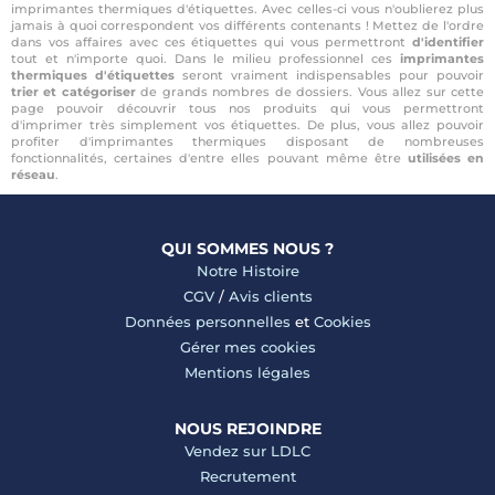
imprimantes thermiques d'étiquettes. Avec celles-ci vous n'oublierez plus
jamais à quoi correspondent vos différents contenants ! Mettez de l'ordre
dans vos affaires avec ces étiquettes qui vous permettront
d'identifier
tout et n'importe quoi. Dans le milieu professionnel ces
imprimantes
thermiques d'étiquettes
seront vraiment indispensables pour pouvoir
trier et catégoriser
de grands nombres de dossiers. Vous allez sur cette
page pouvoir découvrir tous nos produits qui vous permettront
d'imprimer très simplement vos étiquettes. De plus, vous allez pouvoir
profiter d'imprimantes thermiques disposant de nombreuses
fonctionnalités, certaines d'entre elles pouvant même être
utilisées en
réseau
.
QUI SOMMES NOUS ?
Notre Histoire
CGV
/
Avis clients
Données personnelles
et
Cookies
Gérer mes cookies
Mentions légales
NOUS REJOINDRE
Vendez sur LDLC
Recrutement