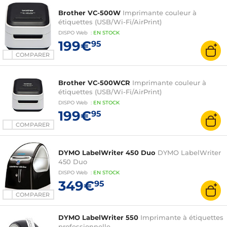
Brother VC-500W
Imprimante couleur à
étiquettes (USB/Wi-Fi/AirPrint)
DISPO
Web
:
EN
STOCK
199€
95
COMPARER
Brother VC-500WCR
Imprimante couleur à
étiquettes (USB/Wi-Fi/AirPrint)
DISPO
Web
:
EN
STOCK
199€
95
COMPARER
DYMO LabelWriter 450 Duo
DYMO LabelWriter
450 Duo
DISPO
Web
:
EN
STOCK
349€
95
COMPARER
DYMO LabelWriter 550
Imprimante à étiquettes
professionnelle