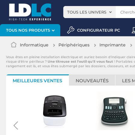
TOUS LES UNIVERS
CONFIGURATEUR PC
TOUS NOS PRODUITS
Informatique
Périphériques
Imprimante
Vous êtes en pleine installation électrique et auriez besoin d'indiquer cla
risque d'être périlleux ?
Une titreuse est l'outil qu'il vous faut
! Portables
rangement est là, et vous êtes submergé par les dossiers, classeurs, et au
MEILLEURES VENTES
NOUVEAUTÉS
LES 