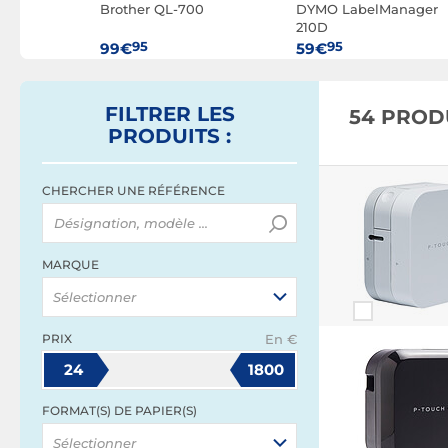
ch PT-
Brother QL-700
DYMO LabelManager
210D
95
95
99€
59€
FILTRER
LES
54 PROD
PRODUITS
:
CHERCHER UNE RÉFÉRENCE
MARQUE
Sélectionner
PRIX
En €
24
1800
FORMAT(S) DE PAPIER(S)
Sélectionner