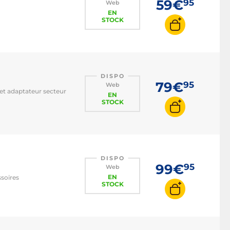
59€
95
Web
EN
STOCK
DISPO
79€
95
Web
et adaptateur secteur
EN
STOCK
DISPO
99€
95
Web
EN
ssoires
STOCK