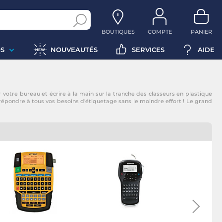
BOUTIQUES
COMPTE
PANIER
S
NOUVEAUTÉS
SERVICES
AIDE
r votre bureau et écrire à la main sur la tranche des classeurs en plastique
épondre à tous vos besoins d'étiquetage sans le moindre effort ! Le grand