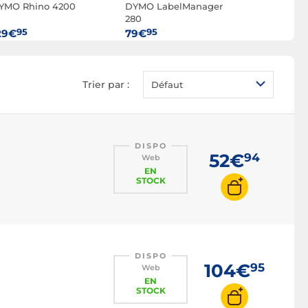
YMO Rhino 4200
DYMO LabelManager
Brother Q
280
95
95
95
29€
79€
109€
Trier par :
Défaut
DISPO
52€
94
Web
EN
STOCK
DISPO
104€
95
Web
EN
STOCK