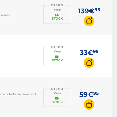
DISPO
139€
95
Web
EN
ssoires
STOCK
DISPO
33€
95
Web
EN
STOCK
DISPO
59€
95
Web
ec mallette de transport
EN
STOCK