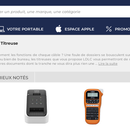
VOTRE PORTABLE
ESPACE APPLE
PROMO
Titreuse
irement les fonctions de chaque câble ? Une foule de dossiers se bousculent su
 ou bien de bureau, les titreuses que vous propose LDLC vous permettront de r
tres documents dont la tranche ne vous dira plus rien une
…
Lire la suite
MIEUX NOTÉS