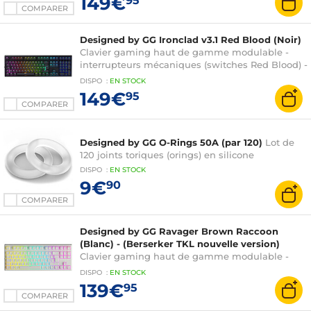
149€
95
COMPARER
Designed by GG Ironclad v3.1 Red Blood (Noir)
Clavier gaming haut de gamme modulable -
interrupteurs mécaniques (switches Red Blood) -
touches doubleshot - rétro-éclairage RGB -
DISPO
:
EN
STOCK
AZERTY, Français
149€
95
COMPARER
Designed by GG O-Rings 50A (par 120)
Lot de
120 joints toriques (orings) en silicone
DISPO
:
EN
STOCK
9€
90
COMPARER
Designed by GG Ravager Brown Raccoon
(Blanc) - (Berserker TKL nouvelle version)
Clavier gaming haut de gamme modulable -
format TKL - interrupteurs mécaniques
DISPO
:
EN
STOCK
(switches Brown Raccoon) - touches doubleshot
139€
95
- rétro-éclairage RGB - AZERTY, Français
COMPARER