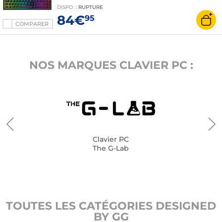
Blood Lite) - touches en PBT - structure gasket
DISPO
:
RUPTURE
mount - rétro-éclairage RGB - AZERTY, Français
84€
95
COMPARER
NOS MARQUES CLAVIER PC :
Clavier PC
The G-Lab
TOUTES LES CATÉGORIES DESIGNED
BY GG