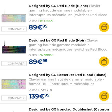
Designed by GG Red Blade (Blanc)
Clavier
gaming haut de gamme modulable -
interrupteurs mécaniques (switches Red Blood
Lite) - touches en PBT - structure gasket mount -
DISPO
:
EN
STOCK
rétro-éclairage RGB - AZERTY, Français
89€
95
COMPARER
Designed by GG Red Blade (Noir)
Clavier
gaming haut de gamme modulable -
interrupteurs mécaniques (switches Red Blood
Lite) - touches en PBT - structure gasket mount -
DISPO
:
EN
STOCK
rétro-éclairage RGB - AZERTY, Français
89€
95
COMPARER
Designed by GG Berserker Red Blood (Blanc)
Clavier gaming haut de gamme modulable -
format TKL - interrupteurs mécaniques
(switches Red Blood) - touches doubleshot -
DISPO
:
RUPTURE
rétro-éclairage RGB - AZERTY, Français
139€
95
COMPARER
Designed by GG Ironclad Doubleshot (Gateron