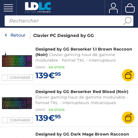
Retour
Clavier PC Designed by GG
Designed by GG Berserker 1.1 Brown Raccoon
(Noir)
Clavier gaming haut de gamme
modulable - format TKL - interrupteurs
mécaniques (switches Brown Raccoon) - touches
DISPO
:
EN
STOCK
doubleshot - rétro-éclairage RGB - AZERTY,
139€
95
Français
COMPARER
Designed by GG Berserker Red Blood (Noir)
Clavier gaming haut de gamme modulable -
format TKL - interrupteurs mécaniques
(switches Red Blood) - touches doubleshot -
DISPO
:
EN
STOCK
rétro-éclairage RGB - AZERTY, Français
139€
95
COMPARER
Designed by GG Dark Mage Brown Raccoon