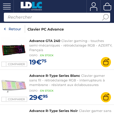
Retour
Clavier PC Advance
Advance GTA 240
Clavier gaming - touches
semi-mécaniques - rétroéclairage RGB - AZERTY,
Français
DISPO
:
EN
STOCK
19€
75
COMPARER
Advance R-Type Series Blanc
Clavier gamer
sans fil - rétroéclairage RGB - interrupteurs à
membrane - résistant aux éclaboussures
(AZERTY, Français)
DISPO
:
EN
STOCK
29€
95
COMPARER
Advance R-Type Series Noir
Clavier gamer sans