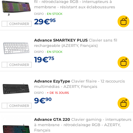
fil - rétroéclairage RGB - interrupteurs à
membrane - résistant aux éclaboussures
(AZERTY, Français)
DISPO
:
EN
STOCK
29€
95
COMPARER
Advance SMARTKEY PLUS
Clavier sans fil
rechargeable (AZERTY, Français)
DISPO
:
EN
STOCK
19€
75
COMPARER
Advance EzyType
Clavier filaire - 12 raccourcis
multimédias - AZERTY, Français
DISPO
:
+ DE
15 JOURS
9€
90
COMPARER
Advance GTA 220
Clavier gaming - interrupteurs
à membrane - rétroéclairage RGB - AZERTY,
Français