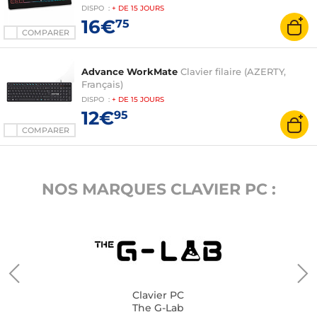
DISPO
:
+ DE
15 JOURS
16€
75
COMPARER
Advance WorkMate
Clavier filaire (AZERTY,
Français)
DISPO
:
+ DE
15 JOURS
12€
95
COMPARER
NOS MARQUES CLAVIER PC :
Clavier PC
The G-Lab