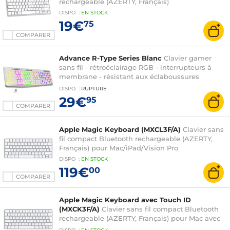
rechargeable (AZERTY, Français)
DISPO
:
EN
STOCK
19€
75
COMPARER
Advance R-Type Series Blanc
Clavier gamer
sans fil - rétroéclairage RGB - interrupteurs à
membrane - résistant aux éclaboussures
(AZERTY, Français)
DISPO
:
RUPTURE
29€
95
COMPARER
Apple Magic Keyboard (MXCL3F/A)
Clavier sans
fil compact Bluetooth rechargeable (AZERTY,
Français) pour Mac/iPad/Vision Pro
DISPO
:
EN
STOCK
119€
00
COMPARER
Apple Magic Keyboard avec Touch ID
(MXCK3F/A)
Clavier sans fil compact Bluetooth
rechargeable (AZERTY, Français) pour Mac avec
puce Apple