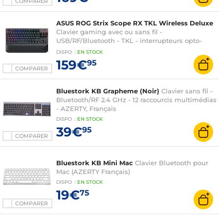
COMPARER
ASUS ROG Strix Scope RX TKL Wireless Deluxe
Clavier gaming avec ou sans fil -
USB/RF/Bluetooth - TKL - interrupteurs opto-
mécaniques rouges (switches ASUS ROG RX
DISPO
:
EN
STOCK
Red) - rétroéclairage RGB Aura Sync - AZERTY,
159€
95
Français
COMPARER
Bluestork KB Grapheme (Noir)
Clavier sans fil -
Bluetooth/RF 2.4 GHz - 12 raccourcis multimédias
- AZERTY, Français
DISPO
:
EN
STOCK
39€
95
COMPARER
Bluestork KB Mini Mac
Clavier Bluetooth pour
Mac (AZERTY Français)
DISPO
:
EN
STOCK
19€
75
COMPARER