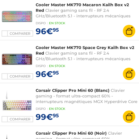
Cooler Master MK770 Macaron Kailh Box v2
Red
Clavier gaming sans fil - RF 2.4
GHz/Bluetooth 5.1 - interrupteurs mécaniques
rouges (switches Kailh Box v2 Red) -
DISPO
:
EN
STOCK
rétroéclairage RGB - AZERTY, Français
96€
95
COMPARER
Cooler Master MK770 Space Grey Kailh Box v2
Red
Clavier gaming sans fil - RF 2.4
GHz/Bluetooth 5.1 - interrupteurs mécaniques
rouges (switches Kailh Box v2 Red) -
DISPO
:
EN
STOCK
rétroéclairage RGB - AZERTY, Français
96€
95
COMPARER
Corsair Clipper Pro Mini 60 (Blanc)
Clavier
gaming - format ultra-compact 60% -
interrupteurs magnétiques MGX Hyperdrive Core
- rétroéclairage RGB - AZERTY, Français
DISPO
:
EN
STOCK
99€
95
COMPARER
Corsair Clipper Pro Mini 60 (Noir)
Clavier
gaming - format ultra-compact 60% -