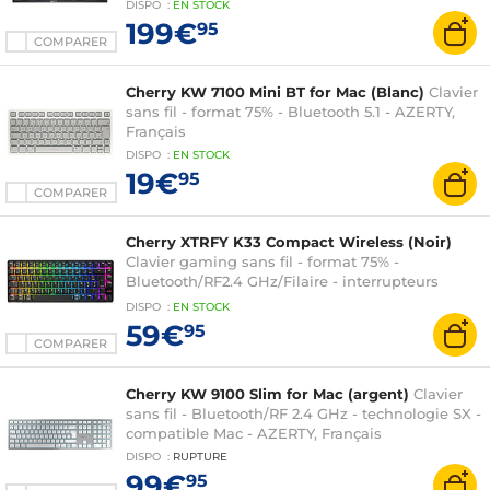
DISPO
:
EN
STOCK
199€
95
COMPARER
Cherry KW 7100 Mini BT for Mac (Blanc)
Clavier
sans fil - format 75% - Bluetooth 5.1 - AZERTY,
Français
DISPO
:
EN
STOCK
19€
95
COMPARER
Cherry XTRFY K33 Compact Wireless (Noir)
Clavier gaming sans fil - format 75% -
Bluetooth/RF2.4 GHz/Filaire - interrupteurs
Mem-chanical - rétroéclairage RGB - AZERTY,
DISPO
:
EN
STOCK
Français
59€
95
COMPARER
Cherry KW 9100 Slim for Mac (argent)
Clavier
sans fil - Bluetooth/RF 2.4 GHz - technologie SX -
compatible Mac - AZERTY, Français
DISPO
:
RUPTURE
99€
95