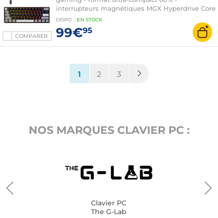
interrupteurs magnétiques MGX Hyperdrive Core
- rétroéclairage RGB - AZERTY, Français
DISPO
:
EN
STOCK
99€
95
COMPARER
(current)
1
2
3
NOS MARQUES CLAVIER PC :
Clavier PC
The G-Lab