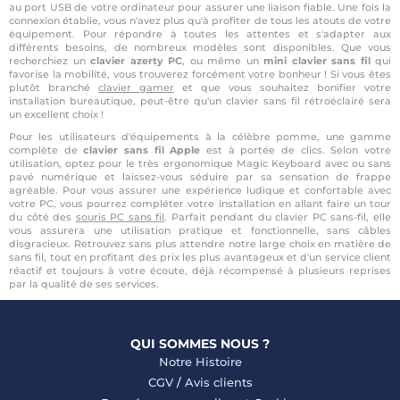
au port USB de votre ordinateur pour assurer une liaison fiable. Une fois la
connexion établie, vous n'avez plus qu'à profiter de tous les atouts de votre
équipement. Pour répondre à toutes les attentes et s'adapter aux
différents besoins, de nombreux modèles sont disponibles. Que vous
recherchiez un
clavier azerty PC
, ou même un
mini clavier sans fil
qui
favorise la mobilité, vous trouverez forcément votre bonheur ! Si vous êtes
plutôt branché
clavier gamer
et que vous souhaitez bonifier votre
installation bureautique, peut-être qu'un clavier sans fil rétroéclairé sera
un excellent choix !
Pour les utilisateurs d'équipements à la célèbre pomme, une gamme
complète de
clavier sans fil Apple
est à portée de clics. Selon votre
utilisation, optez pour le très ergonomique Magic Keyboard avec ou sans
pavé numérique et laissez-vous séduire par sa sensation de frappe
agréable. Pour vous assurer une expérience ludique et confortable avec
votre PC, vous pourrez compléter votre installation en allant faire un tour
du côté des
souris PC sans fil
. Parfait pendant du clavier PC sans-fil, elle
vous assurera une utilisation pratique et fonctionnelle, sans câbles
disgracieux. Retrouvez sans plus attendre notre large choix en matière de
sans fil, tout en profitant des prix les plus avantageux et d'un service client
réactif et toujours à votre écoute, déjà récompensé à plusieurs reprises
par la qualité de ses services.
QUI SOMMES NOUS ?
Notre Histoire
CGV
/
Avis clients