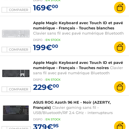
DISPO
:
EN
STOCK
169€
00
COMPARER
Apple Magic Keyboard avec Touch ID et pavé
numérique - Français - Touches blanches
Clavier sans fil avec pavé numérique Bluetooth
rechargeable (AZERTY, Français) pour Mac avec
DISPO
:
EN
STOCK
puce Apple
199€
00
COMPARER
Apple Magic Keyboard avec Touch ID et pavé
numérique - Français - Touches noires
Clavier
sans fil avec pavé numérique Bluetooth
rechargeable (AZERTY, Français) pour Mac avec
DISPO
:
EN
STOCK
puce Apple
229€
00
COMPARER
ASUS ROG Azoth 96 HE - Noir (AZERTY,
Français)
Clavier gaming sans fil -
USB/Bluetooth/RF 2.4 GHz - interrupteurs
magnétiques (switches ASUS ROG HFX v2) -
DISPO
:
EN
STOCK
écran OLED - RGB ASUS Sync - AZERTY, Français
379€
95