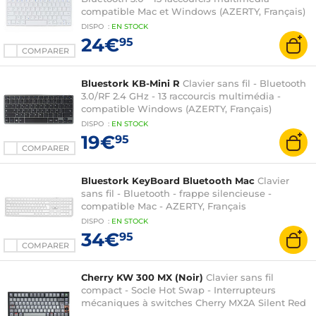
compatible Mac et Windows (AZERTY, Français)
DISPO
:
EN
STOCK
24€
95
COMPARER
Bluestork KB-Mini R
Clavier sans fil - Bluetooth
3.0/RF 2.4 GHz - 13 raccourcis multimédia -
compatible Windows (AZERTY, Français)
DISPO
:
EN
STOCK
19€
95
COMPARER
Bluestork KeyBoard Bluetooth Mac
Clavier
sans fil - Bluetooth - frappe silencieuse -
compatible Mac - AZERTY, Français
DISPO
:
EN
STOCK
34€
95
COMPARER
Cherry KW 300 MX (Noir)
Clavier sans fil
compact - Socle Hot Swap - Interrupteurs
mécaniques à switches Cherry MX2A Silent Red
(AZERTY, Français)