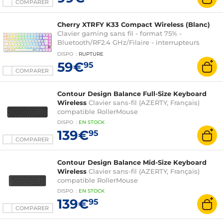
COMPARER
Cherry XTRFY K33 Compact Wireless (Blanc)
Clavier gaming sans fil - format 75% -
Bluetooth/RF2.4 GHz/Filaire - interrupteurs
Mem-chanical - rétroéclairage RGB - AZERTY,
DISPO
:
RUPTURE
Français
59€
95
COMPARER
Contour Design Balance Full-Size Keyboard
Wireless
Clavier sans-fil (AZERTY, Français)
compatible RollerMouse
DISPO
:
EN
STOCK
139€
95
COMPARER
Contour Design Balance Mid-Size Keyboard
Wireless
Clavier sans-fil (AZERTY, Français)
compatible RollerMouse
DISPO
:
EN
STOCK
139€
95
COMPARER