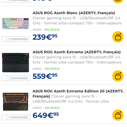
COMPARER
ASUS ROG Azoth Blanc (AZERTY, Français)
Clavier gaming sans fil - USB/Bluetooth/RF 2.4
GHz - format ultra-compact 75% - interrupteurs
mécaniques rouges (switches ASUS ROG NX
DISPO
:
EN
STOCK
Red) - écran OLED - rétroéclairage RGB Aura
239€
95
Sync - AZERTY, Français
COMPARER
ASUS ROG Azoth Extreme (AZERTY, Français)
Clavier gaming sans fil - USB/Bluetooth/RF 2.4
GHz - format ultra-compact 75% - interrupteurs
mécaniques (switches ASUS ROG NX Snow) -
DISPO
:
EN
STOCK
écran OLED - rétroéclairage RGB Aura Sync -
559€
95
AZERTY, Français
COMPARER
ASUS ROG Azoth Extreme Edition 20 (AZERTY,
Français)
Clavier gaming sans fil -
USB/Bluetooth/RF 2.4 GHz - format ultra-
compact 75% - interrupteurs mécaniques
DISPO
:
EN
STOCK
(switches ASUS ROG NX Snow) - écran OLED -
649€
95
rétroéclairage RGB Aura Sync - AZERTY, Français
COMPARER