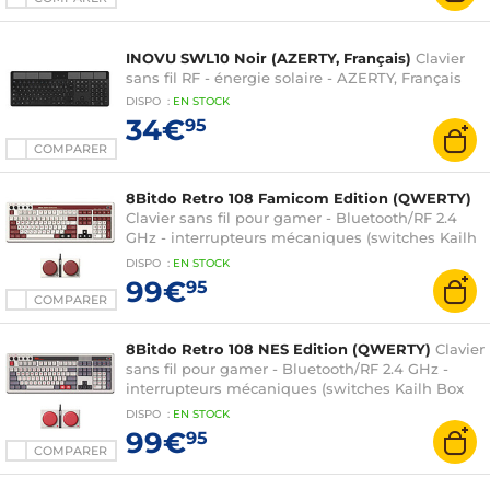
INOVU SWL10 Noir (AZERTY, Français)
Clavier
sans fil RF - énergie solaire - AZERTY, Français
DISPO
:
EN
STOCK
34€
95
COMPARER
8Bitdo Retro 108 Famicom Edition (QWERTY)
Clavier sans fil pour gamer - Bluetooth/RF 2.4
GHz - interrupteurs mécaniques (switches Kailh
Box White v2) - Dual Super Buttons - QWERTY
DISPO
:
EN
STOCK
99€
95
COMPARER
8Bitdo Retro 108 NES Edition (QWERTY)
Clavier
sans fil pour gamer - Bluetooth/RF 2.4 GHz -
interrupteurs mécaniques (switches Kailh Box
White v2) - Dual Super Buttons - QWERTY
DISPO
:
EN
STOCK
99€
95
COMPARER