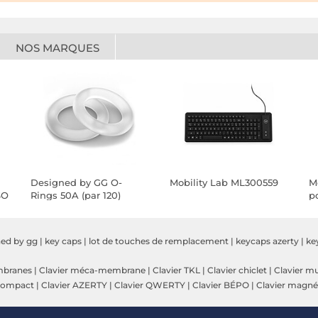
NOS MARQUES
Designed by GG O-
Mobility Lab ML300559
Mo
SO
Rings 50A (par 120)
p
ned by gg
|
key caps
|
lot de touches de remplacement
|
keycaps azerty
|
ke
mbranes
|
Clavier méca-membrane
|
Clavier TKL
|
Clavier chiclet
|
Clavier m
 compact
|
Clavier AZERTY
|
Clavier QWERTY
|
Clavier BÉPO
|
Clavier magné