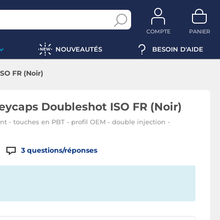
COMPTE
PANIER
NOUVEAUTÉS
BESOIN D'AIDE
SO FR (Noir)
eycaps Doubleshot ISO FR (Noir)
 - touches en PBT - profil OEM - double injection -
3
questions/réponses