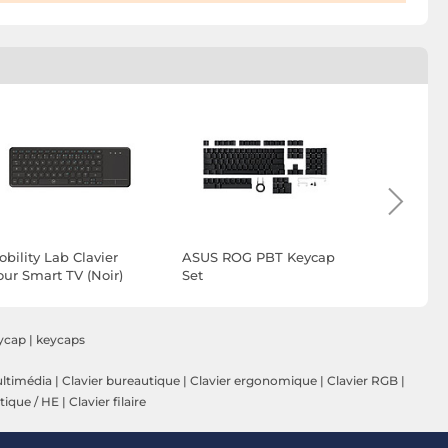
bility Lab Clavier
ASUS ROG PBT Keycap
Speedlink
our Smart TV (Noir)
Set
ycap
|
keycaps
ultimédia
|
Clavier bureautique
|
Clavier ergonomique
|
Clavier RGB
|
tique / HE
|
Clavier filaire