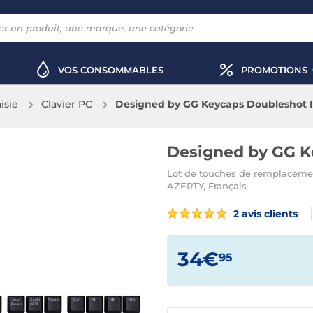
VOS CONSOMMABLES
PROMOTIONS
aisie
Clavier PC
Designed by GG Keycaps Doubleshot I
Designed by GG K
Lot de touches de remplacement
AZERTY, Français
2 avis clients
34€
95