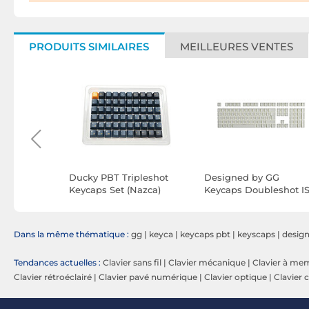
PRODUITS SIMILAIRES
MEILLEURES VENTES
Office Pro
Ducky PBT Tripleshot
Designed by GG
 Bluetooth
Keycaps Set (Nazca)
Keycaps Doubleshot I
FR (Blanc)
Dans la même thématique :
gg
|
keyca
|
keycaps pbt
|
keyscaps
|
desig
Tendances actuelles :
Clavier sans fil
|
Clavier mécanique
|
Clavier à me
Clavier rétroéclairé
|
Clavier pavé numérique
|
Clavier optique
|
Clavier