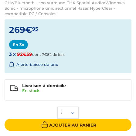
GHz/Bluetooth - son surround THX Spatial Audio/Windows
Sonic - microphone unidirectionnel Razer HyperClear -
compatible PC / Consoles
269€
95
En 3x
3 x
92€59
dont 7€82 de frais
Alerte baisse de prix
Livraison à domicile
En
stock
1
AJOUTER AU PANIER