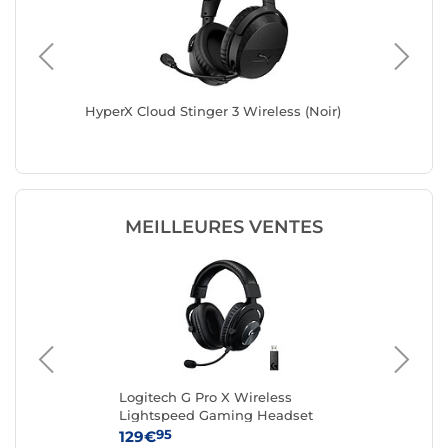
r)
HyperX Cloud Stinger 3 Wireless (Noir)
Corsair 
MEILLEURES VENTES
Logitech G Pro X Wireless
Lo
Lightspeed Gaming Headset
Hea
(Noir)
95
129€
99