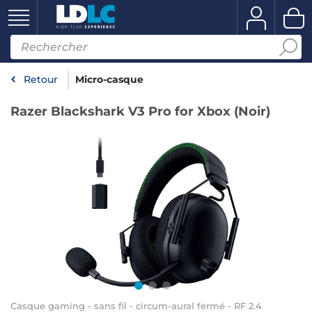
Retour
Micro-casque
Razer Blackshark V3 Pro for Xbox (Noir)
Casque gaming - sans fil - circum-aural fermé - RF 2.4