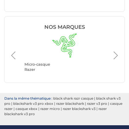
NOS MARQUES
Micro-c
Logitec
Micro-casque
Razer
Dans la même thématique :
black shark razr casque
|
black shark v3
pro
|
blackshark v3 pro xbox
|
razer blackshark
|
razer v3 pro
|
casque
razer
|
casque xbox
|
razer micro
|
razer blackshark v3
|
razer
blackshark v3 pro