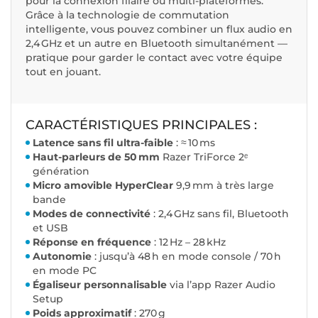
pour la connexion filaire ou multi-plateformes.
Grâce à la technologie de commutation
intelligente, vous pouvez combiner un flux audio en
2,4 GHz et un autre en Bluetooth simultanément —
pratique pour garder le contact avec votre équipe
tout en jouant.
CARACTÉRISTIQUES PRINCIPALES :
Latence sans fil ultra-faible
: ≈ 10 ms
Haut-parleurs de 50 mm
Razer TriForce 2ᵉ
génération
Micro amovible HyperClear
9,9 mm à très large
bande
Modes de connectivité
: 2,4 GHz sans fil, Bluetooth
et USB
Réponse en fréquence
: 12 Hz – 28 kHz
Autonomie
: jusqu’à 48 h en mode console / 70 h
en mode PC
Égaliseur personnalisable
via l’app Razer Audio
Setup
Poids approximatif
: 270 g