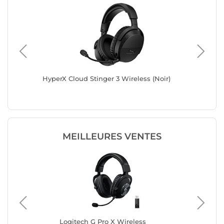
d for
HyperX Cloud Stinger 3 Wireless (Noir)
Corsair 
MEILLEURES VENTES
ir)
Logitech G Pro X Wireless
Lo