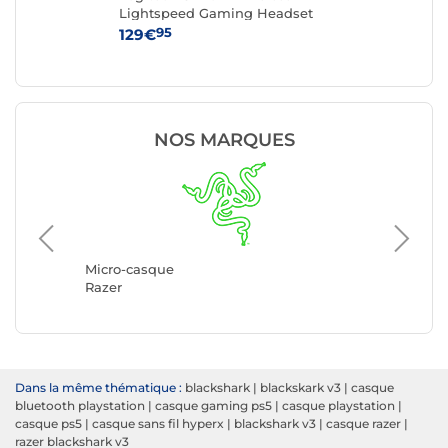
Lightspeed Gaming Headset
Hea
(Noir)
95
129€
99
NOS MARQUES
Micro-c
Logitec
Micro-casque
Razer
Dans la même thématique :
blackshark
|
blackskark v3
|
casque
bluetooth playstation
|
casque gaming ps5
|
casque playstation
|
casque ps5
|
casque sans fil hyperx
|
blackshark v3
|
casque razer
|
razer blackshark v3