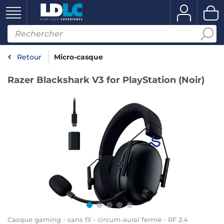
Retour
Micro-casque
Razer Blackshark V3 for PlayStation (Noir)
Casque gaming - sans fil - circum-aural fermé - RF 2.4