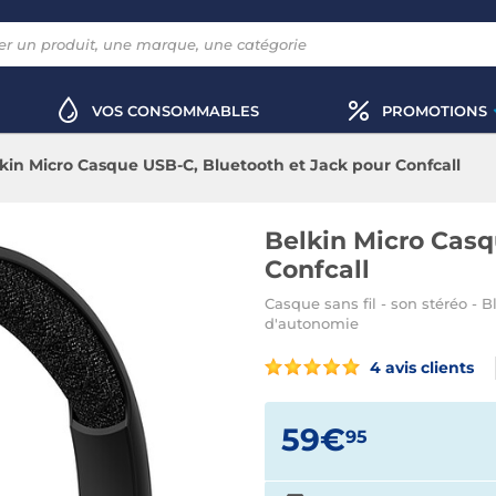
VOS CONSOMMABLES
PROMOTIONS
kin Micro Casque USB-C, Bluetooth et Jack pour Confcall
Belkin Micro Casq
Confcall
Casque sans fil - son stéréo - 
d'autonomie
4 avis clients
59€
95