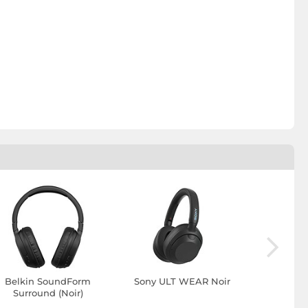
Belkin SoundForm
Sony ULT WEAR Noir
Belkin S
Surround (Noir)