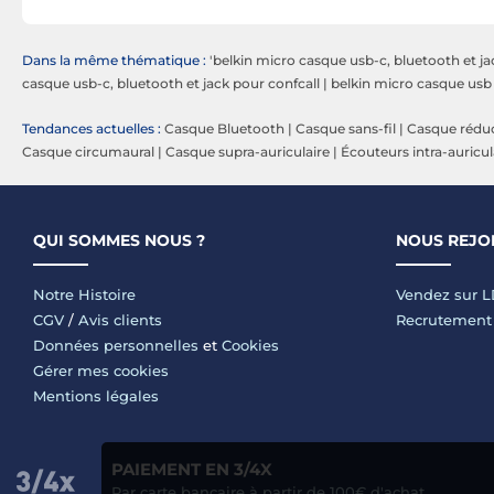
Dans la même thématique :
'belkin micro casque usb-c, bluetooth et ja
casque usb-c, bluetooth et jack pour confcall
|
belkin micro casque usb
Tendances actuelles :
Casque Bluetooth
|
Casque sans-fil
|
Casque réduc
Casque circumaural
|
Casque supra-auriculaire
|
Écouteurs intra-auricul
QUI SOMMES NOUS ?
NOUS REJO
Notre Histoire
Vendez sur 
CGV
/
Avis clients
Recrutement
Données personnelles
et
Cookies
Gérer mes cookies
Mentions légales
PAIEMENT EN 3/4X
Par carte bancaire à partir de 100€ d'achat.