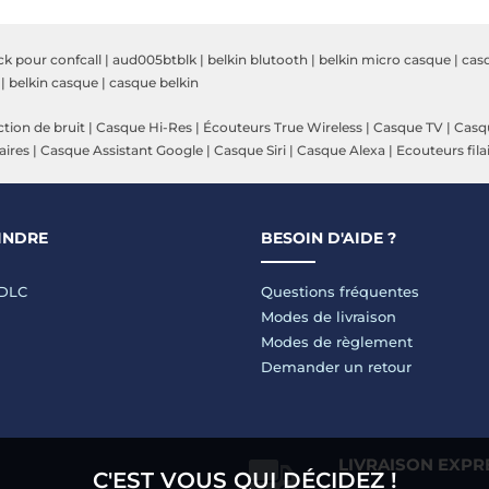
ck pour confcall
|
aud005btblk
|
belkin blutooth
|
belkin micro casque
|
cas
|
belkin casque
|
casque belkin
tion de bruit
|
Casque Hi-Res
|
Écouteurs True Wireless
|
Casque TV
|
Casqu
aires
|
Casque Assistant Google
|
Casque Siri
|
Casque Alexa
|
Ecouteurs fila
INDRE
BESOIN D'AIDE ?
LDLC
Questions fréquentes
Modes de livraison
Modes de règlement
Demander un retour
LIVRAISON EXPR
C'EST VOUS QUI DÉCIDEZ !