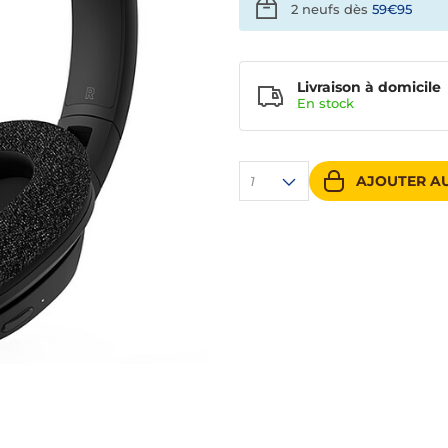
2 neufs dès
59€95
Livraison à domicile
En
stock
AJOUTER AU
1