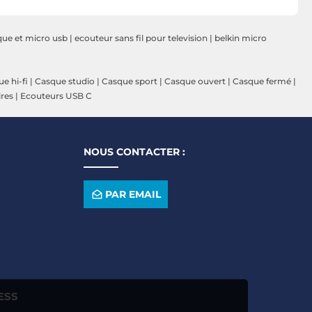
que et micro usb
|
ecouteur sans fil pour television
|
belkin micro
e hi-fi
|
Casque studio
|
Casque sport
|
Casque ouvert
|
Casque fermé
|
ires
|
Ecouteurs USB C
NOUS CONTACTER :
PAR EMAIL
ESS