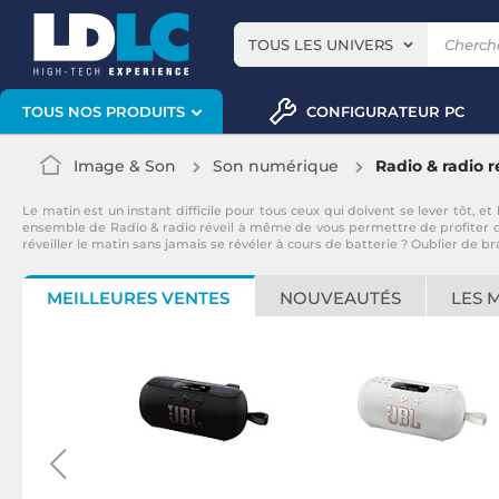
TOUS LES UNIVERS
CONFIGURATEUR PC
TOUS NOS PRODUITS
Image & Son
Son numérique
Radio & radio r
Le matin est un instant difficile pour tous ceux qui doivent se lever tôt
ensemble de Radio & radio réveil à même de vous permettre de profiter de
réveiller le matin sans jamais se révéler à cours de batterie ? Oublier de 
MEILLEURES VENTES
NOUVEAUTÉS
LES 