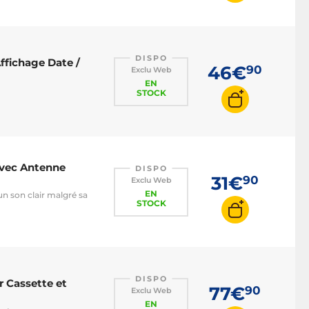
DISPO
fichage Date /
46€
90
Exclu Web
EN
STOCK
avec Antenne
DISPO
31€
90
Exclu Web
EN
un son clair malgré sa
STOCK
DISPO
r Cassette et
77€
90
Exclu Web
EN