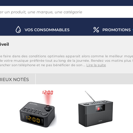
VOS CONSOMMABLES
PROMOTIONS
éveil
, et le faire dans des conditions optimales apparait alors comme le meilleur m
 votre musique préférée tout au long de la journée. Rendez vos matins plus 
brancher son téléphone et ne pas bénéficier de son
…
Lire la suite
MIEUX NOTÉS