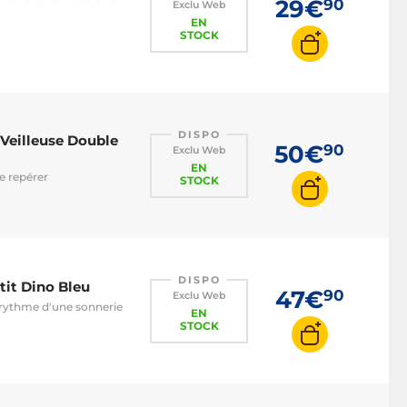
29€
90
Exclu Web
EN
STOCK
DISPO
 Veilleuse Double
50€
90
Exclu Web
EN
se repérer
STOCK
DISPO
tit Dino Bleu
47€
90
Exclu Web
 rythme d'une sonnerie
EN
STOCK