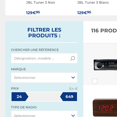
on 800
JBL Tuner 3 Noir
JBL Tuner 3 Blanc
95
95
129€
129€
FILTRER
LES
116 PRO
PRODUITS
:
CHERCHER UNE RÉFÉRENCE
MARQUE
Sélectionner
PRIX
En €
24
649
TYPE DE RADIO
Sélectionner