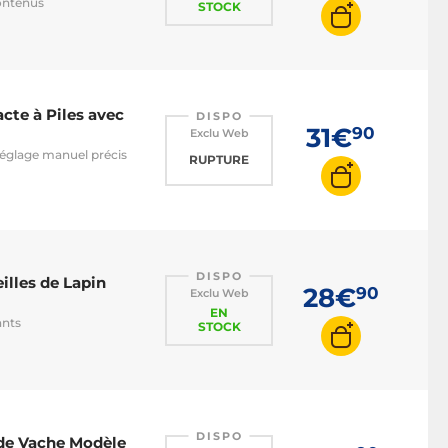
contenus
STOCK
te à Piles avec
DISPO
31€
90
Exclu Web
réglage manuel précis
RUPTURE
DISPO
illes de Lapin
28€
90
Exclu Web
EN
ants
STOCK
DISPO
 de Vache Modèle