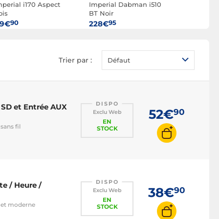
mperial i170 Aspect
Imperial Dabman i510
Revo Supe
ois
BT Noir
Stereo Noy
90
95
00
19€
228€
499€
Trier par :
Défaut
DISPO
 SD et Entrée AUX
52€
90
Exclu Web
EN
sans fil
STOCK
DISPO
e / Heure /
38€
90
Exclu Web
EN
e et moderne
STOCK