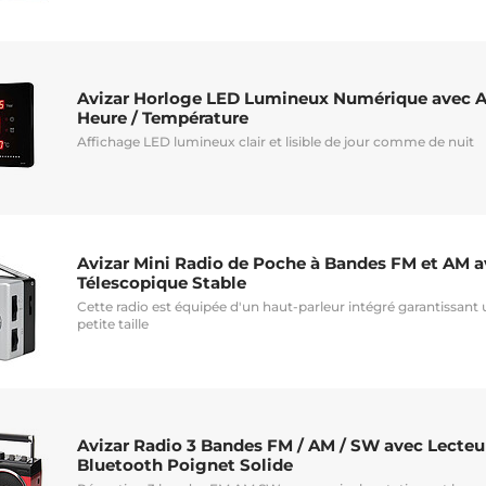
Avizar Horloge LED Lumineux Numérique avec Af
Heure / Température
Affichage LED lumineux clair et lisible de jour comme de nuit
Avizar Mini Radio de Poche à Bandes FM et AM 
Télescopique Stable
Cette radio est équipée d'un haut-parleur intégré garantissant 
petite taille
Avizar Radio 3 Bandes FM / AM / SW avec Lecteu
Bluetooth Poignet Solide