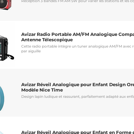
Réception 3 bandes FM AM SW pour varier les stations et les 
Avizar Radio Portable AM/FM Analogique Compac
Antenne Télescopique
Cette radio portable intègre un tuner analogique AM/FM avec 
par aiguille
Avizar Réveil Analogique pour Enfant Design Ore
Modèle Nice Time
Design lapin ludique et rassurant, parfaitement adapté aux enf
Avizar Réveil Analogique pour Enfant en Forme