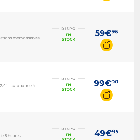
DISPO
59€
95
EN
stations mémorisables
STOCK
DISPO
99€
00
EN
2.4" - autonomie 4
STOCK
DISPO
49€
95
EN
e 5 heures -
STOCK