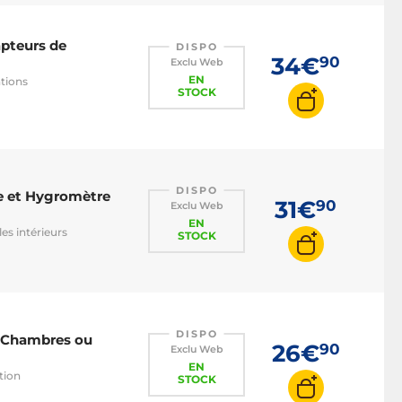
apteurs de
DISPO
34€
90
Exclu Web
EN
ations
STOCK
DISPO
e et Hygromètre
31€
90
Exclu Web
EN
es intérieurs
STOCK
DISPO
r Chambres ou
26€
90
Exclu Web
EN
tion
STOCK