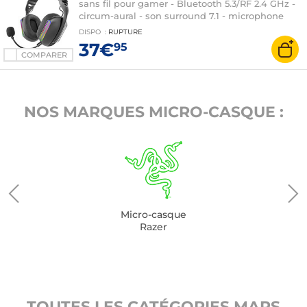
sans fil pour gamer - Bluetooth 5.3/RF 2.4 GHz -
circum-aural - son surround 7.1 - microphone
amovible - compatible PC/PS4/PS5/Switch/Xbox
DISPO
:
RUPTURE
Series
37€
95
COMPARER
NOS MARQUES MICRO-CASQUE :
Micro-casque
Razer
TOUTES LES CATÉGORIES MARS