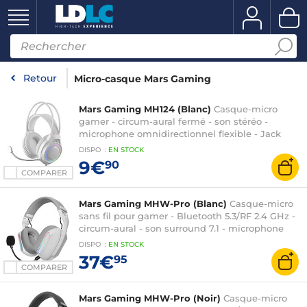
Retour
Micro-casque Mars Gaming
Mars Gaming MH124 (Blanc)
Casque-micro
gamer - circum-aural fermé - son stéréo -
microphone omnidirectionnel flexible - Jack
3.5mm/USB - rétroéclairage FRGB Rainbow -
DISPO
:
EN
STOCK
compatible PC / PS4 / PS5 / Xbox One / Xbox
9€
90
Series / Smartphone
COMPARER
Mars Gaming MHW-Pro (Blanc)
Casque-micro
sans fil pour gamer - Bluetooth 5.3/RF 2.4 GHz -
circum-aural - son surround 7.1 - microphone
amovible - compatible PC/PS4/PS5/Switch/Xbox
DISPO
:
EN
STOCK
Series
37€
95
COMPARER
Mars Gaming MHW-Pro (Noir)
Casque-micro