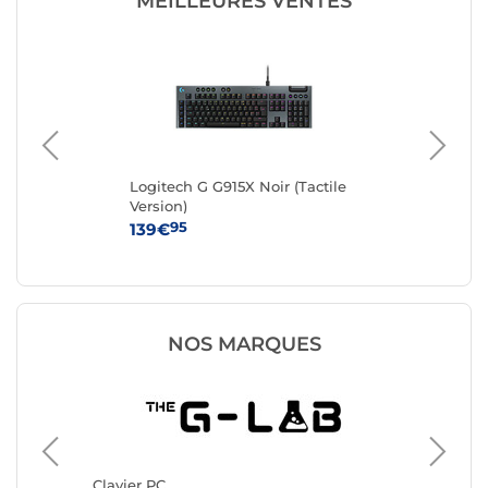
MEILLEURES VENTES
Logitech G G915X Noir (Tactile
Log
Version)
95
139€
64
NOS MARQUES
Clavier 
Logitec
Clavier PC