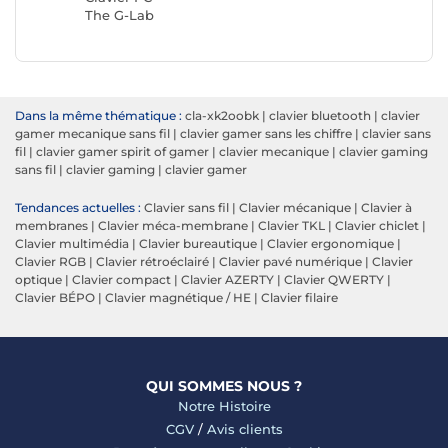
The G-Lab
Dans la même thématique :
cla-xk2oobk
|
clavier bluetooth
|
clavier
gamer mecanique sans fil
|
clavier gamer sans les chiffre
|
clavier sans
fil
|
clavier gamer spirit of gamer
|
clavier mecanique
|
clavier gaming
sans fil
|
clavier gaming
|
clavier gamer
Tendances actuelles :
Clavier sans fil
|
Clavier mécanique
|
Clavier à
membranes
|
Clavier méca-membrane
|
Clavier TKL
|
Clavier chiclet
|
Clavier multimédia
|
Clavier bureautique
|
Clavier ergonomique
|
Clavier RGB
|
Clavier rétroéclairé
|
Clavier pavé numérique
|
Clavier
optique
|
Clavier compact
|
Clavier AZERTY
|
Clavier QWERTY
|
Clavier BÉPO
|
Clavier magnétique / HE
|
Clavier filaire
QUI SOMMES NOUS ?
Notre Histoire
CGV
/
Avis clients