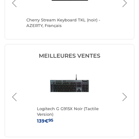
Cherry Stream Keyboard TKL (noir) -
Cherry S
AZERTY, Français
Français
MEILLEURES VENTES
Logitech G G915X Noir (Tactile
Log
Version)
95
139€
64