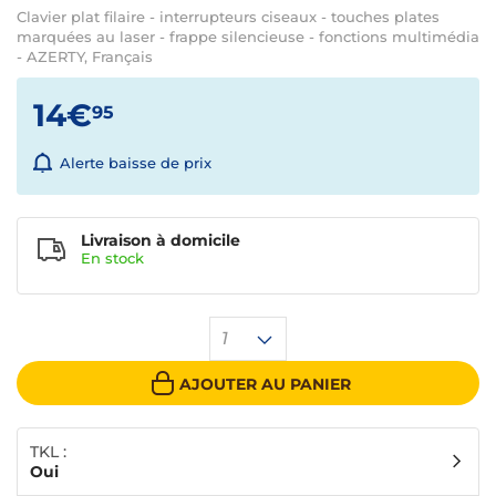
Clavier plat filaire - interrupteurs ciseaux - touches plates
marquées au laser - frappe silencieuse - fonctions multimédia
- AZERTY, Français
14€
95
Alerte baisse de prix
Livraison à domicile
En
stock
1
AJOUTER AU PANIER
TKL :
Oui