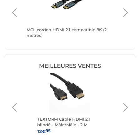
Cable
MCL cordon HDMI 2.1 compatible 8K (2
StarTec
mètres)
certifié
0.3 m
MEILLEURES VENTES
TEXTORM Câble HDMI 2.1
TE
blindé - Mâle/Mâle - 2 M
ver
Mâl
95
12€
14