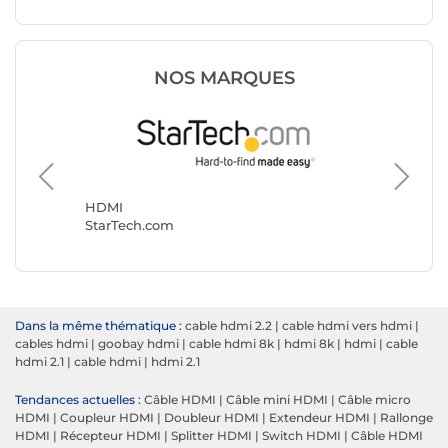
NOS MARQUES
HDMI
NEDIS
HDMI
StarTech.com
Dans la même thématique :
cable hdmi 2.2
|
cable hdmi vers hdmi
|
cables hdmi
|
goobay hdmi
|
cable hdmi 8k
|
hdmi 8k
|
hdmi
|
cable
hdmi 2.1
|
cable hdmi
|
hdmi 2.1
Tendances actuelles :
Câble HDMI
|
Câble mini HDMI
|
Câble micro
HDMI
|
Coupleur HDMI
|
Doubleur HDMI
|
Extendeur HDMI
|
Rallonge
HDMI
|
Récepteur HDMI
|
Splitter HDMI
|
Switch HDMI
|
Câble HDMI