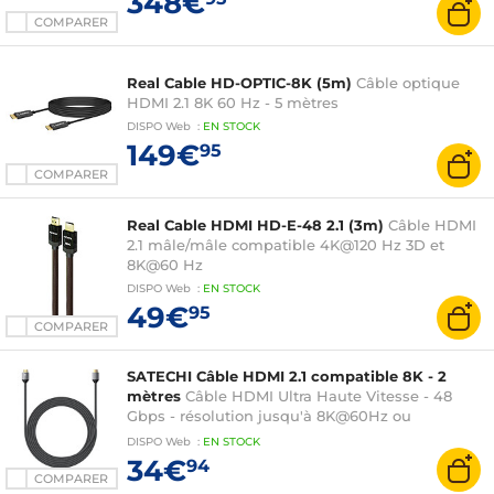
348€
COMPARER
Real Cable HD-OPTIC-8K (5m)
Câble optique
HDMI 2.1 8K 60 Hz - 5 mètres
DISPO
Web
:
EN
STOCK
149€
95
COMPARER
Real Cable HDMI HD-E-48 2.1 (3m)
Câble HDMI
2.1 mâle/mâle compatible 4K@120 Hz 3D et
8K@60 Hz
DISPO
Web
:
EN
STOCK
49€
95
COMPARER
SATECHI Câble HDMI 2.1 compatible 8K - 2
mètres
Câble HDMI Ultra Haute Vitesse - 48
Gbps - résolution jusqu'à 8K@60Hz ou
4K@120Hz - coloris noir - 2 mètres
DISPO
Web
:
EN
STOCK
34€
94
COMPARER