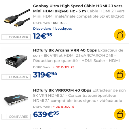
Goobay Ultra High Speed Câble HDMI 2.1 vers
Mini HDMI 8K@60 Hz - 3 m
Cable HDMI 2.1 vers
Mini HDMI mâle/mâle compatible 3D et 8K@60
Hz - 3 m
DISPO
Web
:
RUPTURE
Dispo dans
4 boutiques
12€
95
COMPARER
HDfury 8K Arcana VRR 40 Gbps
Extracteur de
son - 8K VRR et HDMI 2.1 eARC/ARC/HDMI -
Réduction par quantité - HDMI Scaler - HDMI
vers eARC
DISPO
Web
:
+ DE
15 JOURS
319€
94
COMPARER
HDfury 8K VRROOM 40 Gbps
Extracteur de son
8K VRR HDMI 2.1 - Concentrateur/répartiteur
HDMI 2.1 compatible tous signaux vidéo/audio
DISPO
Web
:
+ DE
15 JOURS
639€
95
COMPARER