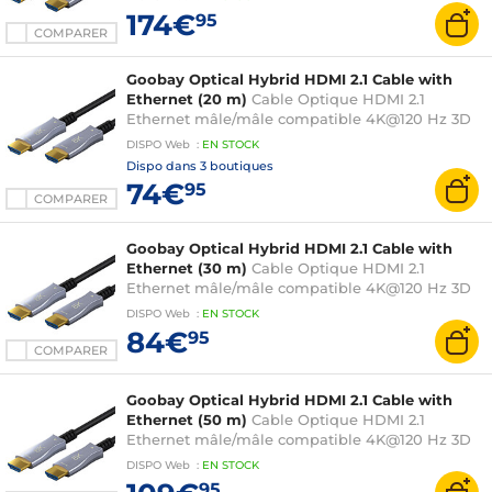
174€
95
COMPARER
Goobay Optical Hybrid HDMI 2.1 Cable with
Ethernet (20 m)
Cable Optique HDMI 2.1
Ethernet mâle/mâle compatible 4K@120 Hz 3D
et 8K@60 Hz
DISPO
Web
:
EN
STOCK
Dispo dans
3 boutiques
74€
95
COMPARER
Goobay Optical Hybrid HDMI 2.1 Cable with
Ethernet (30 m)
Cable Optique HDMI 2.1
Ethernet mâle/mâle compatible 4K@120 Hz 3D
et 8K@60 Hz
DISPO
Web
:
EN
STOCK
84€
95
COMPARER
Goobay Optical Hybrid HDMI 2.1 Cable with
Ethernet (50 m)
Cable Optique HDMI 2.1
Ethernet mâle/mâle compatible 4K@120 Hz 3D
et 8K@60 Hz
DISPO
Web
:
EN
STOCK
95