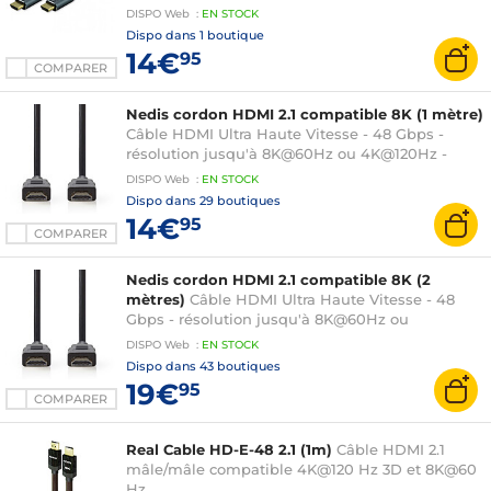
coloris gris/noir - 2 mètres
DISPO
Web
:
EN
STOCK
Dispo dans
1 boutique
14€
95
COMPARER
Nedis cordon HDMI 2.1 compatible 8K (1 mètre)
Câble HDMI Ultra Haute Vitesse - 48 Gbps -
résolution jusqu'à 8K@60Hz ou 4K@120Hz -
coloris noir - 1 mètre
DISPO
Web
:
EN
STOCK
Dispo dans
29 boutiques
14€
95
COMPARER
Nedis cordon HDMI 2.1 compatible 8K (2
mètres)
Câble HDMI Ultra Haute Vitesse - 48
Gbps - résolution jusqu'à 8K@60Hz ou
4K@120Hz - coloris noir - 2 mètres
DISPO
Web
:
EN
STOCK
Dispo dans
43 boutiques
19€
95
COMPARER
Real Cable HD-E-48 2.1 (1m)
Câble HDMI 2.1
mâle/mâle compatible 4K@120 Hz 3D et 8K@60
Hz