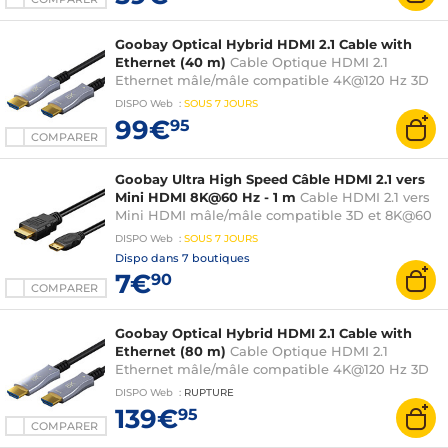
Goobay Optical Hybrid HDMI 2.1 Cable with
Ethernet (40 m)
Cable Optique HDMI 2.1
Ethernet mâle/mâle compatible 4K@120 Hz 3D
et 8K@60 Hz
DISPO
Web
:
SOUS
7 JOURS
99€
95
COMPARER
Goobay Ultra High Speed Câble HDMI 2.1 vers
Mini HDMI 8K@60 Hz - 1 m
Cable HDMI 2.1 vers
Mini HDMI mâle/mâle compatible 3D et 8K@60
Hz - 1 m
DISPO
Web
:
SOUS
7 JOURS
Dispo dans
7 boutiques
7€
90
COMPARER
Goobay Optical Hybrid HDMI 2.1 Cable with
Ethernet (80 m)
Cable Optique HDMI 2.1
Ethernet mâle/mâle compatible 4K@120 Hz 3D
et 8K@60 Hz
DISPO
Web
:
RUPTURE
139€
95
COMPARER