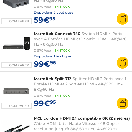
Hz - 8K@60 Hz
DISPO
Web
:
EN
STOCK
Dispo dans
2 boutiques
59€
95
COMPARER
Marmitek Connect 740
Switch HDMI 4 Ports
avec 4 Entrées HDMI et 1 Sortie HDMI - 4K@120
Hz - 8K@60 Hz
DISPO
Web
:
EN
STOCK
Dispo dans
1 boutique
99€
95
COMPARER
Marmitek Split 712
Splitter HDMI 2 Ports avec 1
Entrée HDMI et 2 Sorties HDMI - 4K@120 Hz -
8K@60 Hz
DISPO
Web
:
EN
STOCK
99€
95
COMPARER
MCL cordon HDMI 2.1 compatible 8K (2 mètres)
Câble HDMI Ultra Haute Vitesse - 48 Gbps -
résolution jusqu'à 8K@60Hz ou 4K@120Hz -