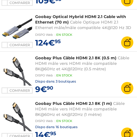
109€
COMPARER
Goobay Optical Hybrid HDMI 2.1 Cable with
Ethernet (70 m)
Cable Optique HDMI 2.1
Ethernet mâle/mâle compatible 4K@120 Hz 3D
et 8K@60 Hz
DISPO
Web
:
EN
STOCK
124€
95
COMPARER
Goobay Plus Câble HDMI 2.1 8K (0.5 m)
Câble
HDMI mâle vers HDMI mâle compatible
8K@60Hz et 4K@120Hz (0.5 mètre)
DISPO
Web
:
EN
STOCK
Dispo dans
3 boutiques
9€
90
COMPARER
Goobay Plus Câble HDMI 2.1 8K (1 m)
Câble
HDMI mâle vers HDMI mâle compatible
8K@60Hz et 4K@120Hz (1 mètre)
DISPO
Web
:
EN
STOCK
Dispo dans
16 boutiques
14€
95
COMPARER