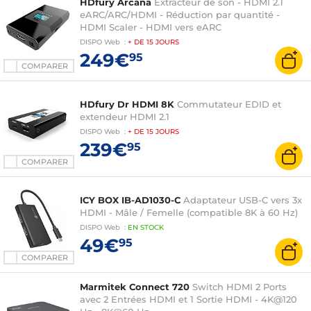
HDfury Arcana
Extracteur de son - HDMI 2.1
eARC/ARC/HDMI - Réduction par quantité -
HDMI Scaler - HDMI vers eARC
DISPO
Web
:
+ DE
15 JOURS
249€
95
COMPARER
HDfury Dr HDMI 8K
Commutateur EDID et
extendeur HDMI 2.1
DISPO
Web
:
+ DE
15 JOURS
239€
95
COMPARER
ICY BOX IB-AD1030-C
Adaptateur USB-C vers 3x
HDMI - Mâle / Femelle (compatible 8K à 60 Hz)
DISPO
Web
:
EN
STOCK
49€
95
COMPARER
Marmitek Connect 720
Switch HDMI 2 Ports
avec 2 Entrées HDMI et 1 Sortie HDMI - 4K@120