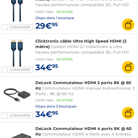
hautes performances compatible 3D, Full HD
(1080p), Ultra HD 4K (2160p) et Ultra HD 8K
DISPO
Web
:
EN
STOCK
(4320p)
Dispo dans
1 boutique
29€
95
COMPARER
Clicktronic câble Ultra High Speed HDMI (2
mètre)
Cordon HDMI 2.1 mâle/mâle à ultra
hautes performances compatible 3D, Full HD
(1080p), Ultra HD 4K (2160p) et Ultra HD 8K
DISPO
Web
:
EN
STOCK
(4320p)
34€
95
COMPARER
DeLock Commutateur HDMI 2 ports 8K @ 60
Hz
Commutateur HDMI manuel bidirectionnel 2
Ports - 8K @ 60 Hz
DISPO
Web
:
EN
STOCK
Dispo dans
3 boutiques
34€
95
COMPARER
DeLock Commutateur HDMI 4 ports 8K @ 60
Hz
Commutateur HDMI 4 Ports avec 4 Entrées