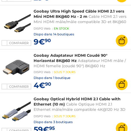
Goobay Ultra High Speed Câble HDMI 2.1 vers
Mini HDMI 8K@60 Hz - 2 m
Cable HDMI 2.1 vers
Mini HDMI mâle/mâle compatible 3D et 8K@60
Hz - 2 m
DISPO
Web
:
EN
STOCK
Dispo dans
14 boutiques
9€
90
COMPARER
Goobay Adaptateur HDMI Coudé 90°
Horizontal 8K@60 Hz
Adaptateur HDMI mâle /
HDMI femelle (coudé 90°) 8K@60 Hz
DISPO
Web
:
SOUS
7 JOURS
Dispo dans
1 boutique
4€
90
COMPARER
Goobay Optical Hybrid HDMI 2.1 Cable with
Ethernet (10 m)
Cable Optique HDMI 2.1
Ethernet mâle/mâle compatible 4K@120 Hz 3D
et 8K@60 Hz
DISPO
Web
:
SOUS
7 JOURS
Dispo dans
3 boutiques
59€
95
COMPARER