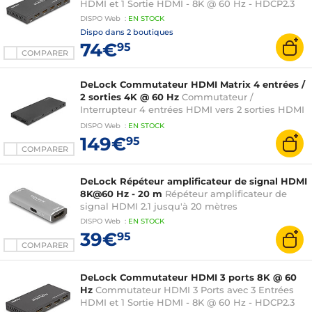
HDMI et 1 Sortie HDMI - 8K @ 60 Hz - HDCP2.3
DISPO
Web
:
EN
STOCK
Dispo dans
2 boutiques
74€
95
COMPARER
DeLock Commutateur HDMI Matrix 4 entrées /
2 sorties 4K @ 60 Hz
Commutateur /
Interrupteur 4 entrées HDMI vers 2 sorties HDMI
avec audio S/PDIF et analogique stéréo
DISPO
Web
:
EN
STOCK
149€
95
COMPARER
DeLock Répéteur amplificateur de signal HDMI
8K@60 Hz - 20 m
Répéteur amplificateur de
signal HDMI 2.1 jusqu'à 20 mètres
DISPO
Web
:
EN
STOCK
39€
95
COMPARER
DeLock Commutateur HDMI 3 ports 8K @ 60
Hz
Commutateur HDMI 3 Ports avec 3 Entrées
HDMI et 1 Sortie HDMI - 8K @ 60 Hz - HDCP2.3