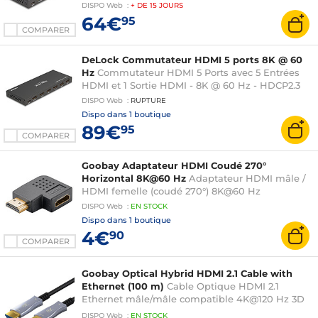
DISPO
Web
:
+ DE
15 JOURS
64€
95
COMPARER
DeLock Commutateur HDMI 5 ports 8K @ 60
Hz
Commutateur HDMI 5 Ports avec 5 Entrées
HDMI et 1 Sortie HDMI - 8K @ 60 Hz - HDCP2.3
DISPO
Web
:
RUPTURE
Dispo dans
1 boutique
89€
95
COMPARER
Goobay Adaptateur HDMI Coudé 270°
Horizontal 8K@60 Hz
Adaptateur HDMI mâle /
HDMI femelle (coudé 270°) 8K@60 Hz
DISPO
Web
:
EN
STOCK
Dispo dans
1 boutique
4€
90
COMPARER
Goobay Optical Hybrid HDMI 2.1 Cable with
Ethernet (100 m)
Cable Optique HDMI 2.1
Ethernet mâle/mâle compatible 4K@120 Hz 3D
et 8K@60 Hz
DISPO
Web
:
EN
STOCK