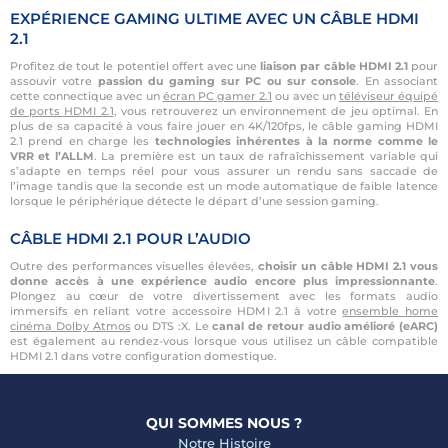
EXPÉRIENCE GAMING ULTIME AVEC UN CÂBLE HDMI
2.1
Profitez de tout le potentiel offert avec une
liaison par câble HDMI 2.1
pour
assouvir votre
passion du gaming sur PC ou sur console
. En associant
cette connectique avec un
écran PC gamer 2.1
ou avec un
téléviseur équipé
de ports HDMI 2.1
, vous retrouverez un environnement de jeu optimal. En
plus de sa capacité à vous faire jouer en 4K/120fps, le câble gaming HDMI
2.1 prend en charge les
technologies inhérentes à la norme comme le
VRR et l’ALLM
. La première est un taux de rafraîchissement variable qui
s’adapte en temps réel pour vous assurer un rendu sans saccade de
l’image tandis que la seconde est un mode automatique de faible latence
lorsque le périphérique détecte le départ d’une session gaming.
CÂBLE HDMI 2.1 POUR L’AUDIO
Outre des performances visuelles élevées,
choisir un câble HDMI 2.1 vous
donne accès à une expérience audio encore plus impressionnante
.
Plongez au cœur de votre divertissement avec les formats audio
immersifs en reliant votre accessoire HDMI 2.1 à votre
ensemble home
cinéma Dolby Atmos
ou DTS :X. Le
canal de retour audio amélioré (eARC)
est également au rendez-vous lorsque vous utilisez un câble compatible
HDMI 2.1 dans votre configuration domestique.
QUI SOMMES NOUS ?
Notre Histoire