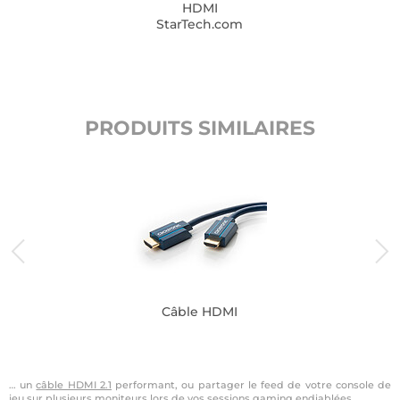
HDMI
StarTech.com
PRODUITS SIMILAIRES
Câble HDMI
… un
câble HDMI 2.1
performant, ou partager le feed de votre console de
jeu sur plusieurs moniteurs lors de vos sessions gaming endiablées.