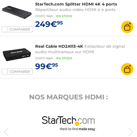
StarTech.com Splitter HDMI 4K 4 ports
Répartiteur audio-vidéo HDMI à 4 ports
DISPO
Web
:
EN
STOCK
249€
95
COMPARER
Real Cable HD2A113-4K
Extracteur de signal
audio multicanaux sur HDMI
DISPO
Web
:
EN
STOCK
99€
95
COMPARER
NOS MARQUES HDMI :