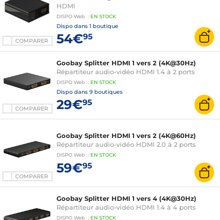
HDMI
DISPO
Web
:
EN
STOCK
Dispo dans
1 boutique
54€
95
COMPARER
Goobay Splitter HDMI 1 vers 2 (4K@30Hz)
Répartiteur audio-vidéo HDMI 1.4 à 2 ports
DISPO
Web
:
EN
STOCK
Dispo dans
9 boutiques
29€
95
COMPARER
Goobay Splitter HDMI 1 vers 2 (4K@60Hz)
Répartiteur audio-vidéo HDMI 2.0 à 2 ports
DISPO
Web
:
EN
STOCK
59€
95
COMPARER
Goobay Splitter HDMI 1 vers 4 (4K@30Hz)
Répartiteur audio-vidéo HDMI 1.4 à 4 ports
DISPO
Web
:
EN
STOCK