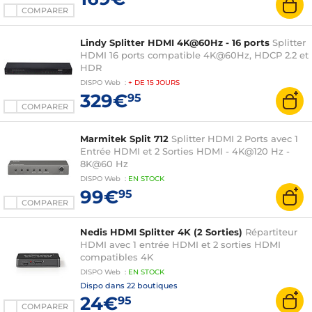
COMPARER
Lindy Splitter HDMI 4K@60Hz - 16 ports
Splitter
HDMI 16 ports compatible 4K@60Hz, HDCP 2.2 et
HDR
DISPO
Web
:
+ DE
15 JOURS
329€
95
COMPARER
Marmitek Split 712
Splitter HDMI 2 Ports avec 1
Entrée HDMI et 2 Sorties HDMI - 4K@120 Hz -
8K@60 Hz
DISPO
Web
:
EN
STOCK
99€
95
COMPARER
Nedis HDMI Splitter 4K (2 Sorties)
Répartiteur
HDMI avec 1 entrée HDMI et 2 sorties HDMI
compatibles 4K
DISPO
Web
:
EN
STOCK
Dispo dans
22 boutiques
24€
95
COMPARER