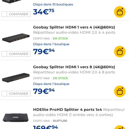
Dispo dans
10 boutiques
34€
75
COMPARER
Goobay Splitter HDMI 1 vers 4 (4K@60Hz)
Répartiteur audio-vidéo HDMI 2.0 à 4 ports
DISPO
Web
:
EN
STOCK
Dispo dans
1 boutique
79€
94
COMPARER
Goobay Splitter HDMI 1 vers 8 (4K@60Hz)
Répartiteur audio-vidéo HDMI 2.0 à 8 ports
DISPO
Web
:
EN
STOCK
Dispo dans
1 boutique
79€
94
COMPARER
HDElite ProHD Splitter 4 ports 1x4
Répartiteur
audio-vidéo HDMI (1 entrée vers 4 sorties)
DISPO
Web
:
RUPTURE
169€
94