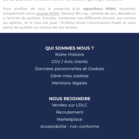
Pour profiter de tout le potentiel d’un
répartiteur HDMI
, branchez
simplement votre
source HDMI
, (lecteur Blu-ray, console de jeu, décodeur)
à l'entrée du splitter. Ensuite, connectez vos différents écrans aux sorties
du splitter, et le tour est joué ! Profitez d'une transmission fluide et sans
perte de qualité sur chacun de vos écrans.
QUI SOMMES NOUS ?
Notre Histoire
CGV
/
Avis clients
Données personnelles
et
Cookies
Gérer mes cookies
Mentions légales
NOUS REJOINDRE
Vendez sur LDLC
Recrutement
Marketplace
Accessibilité : non conforme