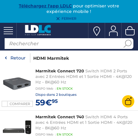
Téléchargez l'app LDLC
pour optimiser votre
expérience mobile !
FERMER
Retour
HDMI Marmitek
Marmitek Connect 720
Switch HDMI 2 Ports
avec 2 Entrées HDMI et 1 Sortie HDMI - 4K@120
Hz - 8K@60 Hz
DISPO
Web
:
EN
STOCK
Dispo dans
2 boutiques
59€
95
COMPARER
Marmitek Connect 740
Switch HDMI 4 Ports
avec 4 Entrées HDMI et 1 Sortie HDMI - 4K@120
Hz - 8K@60 Hz
DISPO
Web
:
EN
STOCK