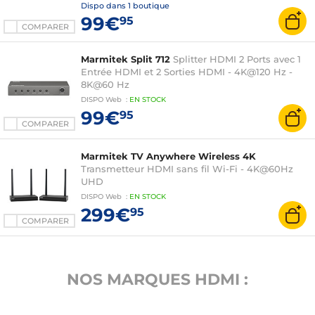
Dispo dans
1 boutique
99€
95
COMPARER
Marmitek Split 712
Splitter HDMI 2 Ports avec 1
Entrée HDMI et 2 Sorties HDMI - 4K@120 Hz -
8K@60 Hz
DISPO
Web
:
EN
STOCK
99€
95
COMPARER
Marmitek TV Anywhere Wireless 4K
Transmetteur HDMI sans fil Wi-Fi - 4K@60Hz
UHD
DISPO
Web
:
EN
STOCK
299€
95
COMPARER
NOS MARQUES HDMI :