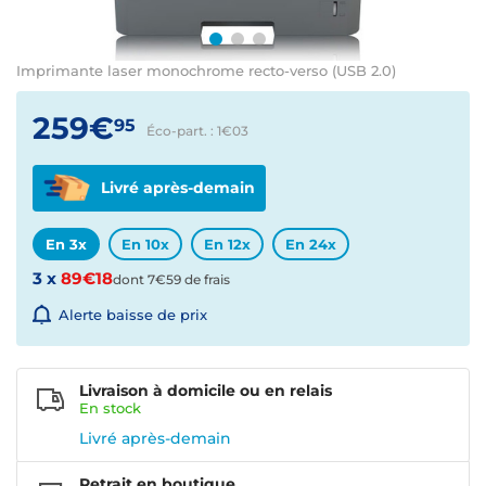
Imprimante laser monochrome recto-verso (USB 2.0)
259€
95
Éco-part. : 1€
03
Livré après-demain
En 3x
En 10x
En 12x
En 24x
3 x
89€18
dont 7€59 de frais
Alerte baisse de prix
Livraison à domicile ou en relais
En
stock
Livré après-demain
Retrait en boutique