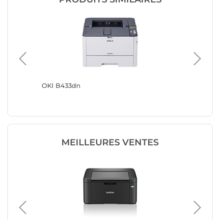
OKI B433dn
Canon i
MEILLEURES VENTES