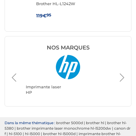
Brother HL-L1242W
Br
95
119€
15
NOS MARQUES
Imprimante laser
Imprima
HP
Brother
Dans la même thématique :
brother 5000d
|
brother hl
|
brother hl-
5380
|
brother imprimante laser monochrome hl-l5200dw
|
canon dr
f
|
hl-5100
|
hl-l5000
|
brother hl-l5000d
|
imprimante brother hl-