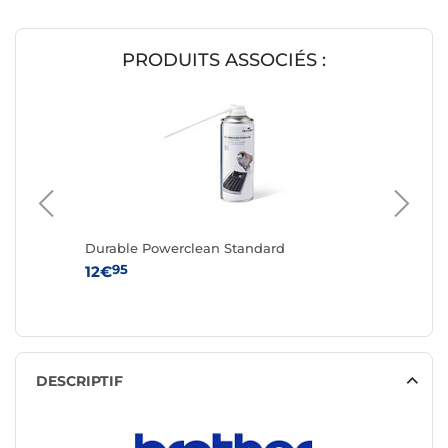
PRODUITS ASSOCIÉS :
Durable Powerclean Standard
Brother 
95
9
12€
449€
DESCRIPTIF