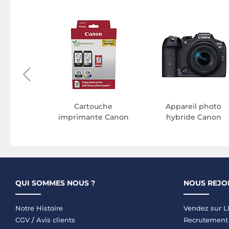
to Reflex
on
Cartouche
Appareil photo
imprimante Canon
hybride Canon
QUI SOMMES NOUS ?
NOUS REJO
Notre Histoire
Vendez sur 
CGV
/
Avis clients
Recrutement