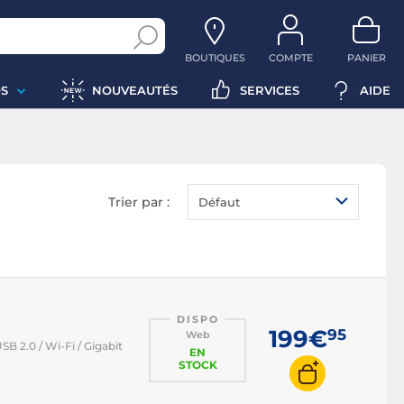
BOUTIQUES
COMPTE
PANIER
S
NOUVEAUTÉS
SERVICES
AIDE
Trier par :
Défaut
DISPO
199€
95
Web
 2.0 / Wi-Fi / Gigabit
EN
STOCK