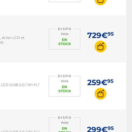
DISPO
729€
95
Web
 écran LCD et
EN
nt)
STOCK
DISPO
259€
95
Web
LCD (USB 2.0 / Wi-Fi /
EN
STOCK
DISPO
Web
299€
95
EN
LCD (USB 2.0 / Wi-Fi /