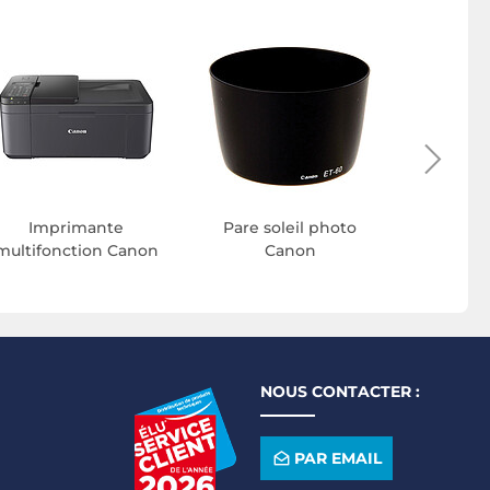
Calcula
Imprimante
Pare soleil photo
multifonction Canon
Canon
NOUS CONTACTER :
PAR EMAIL