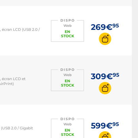
DISPO
269€
95
Web
écran LCD (USB 2.0 /
EN
STOCK
DISPO
309€
95
Web
 écran LCD et
EN
irPrint)
STOCK
DISPO
599€
95
Web
USB 2.0 / Gigabit
EN
STOCK