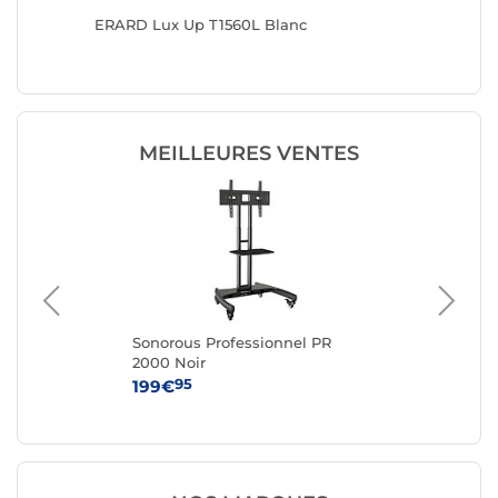
ERARD Lux Up T1560L Blanc
ERARD L
MEILLEURES VENTES
Sonorous Professionnel PR
KI
2000 Noir
95
199€
24