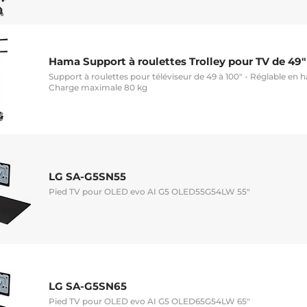
Hama Support à roulettes Trolley pour TV de 49"
Support à roulettes pour téléviseur de 49 à 100" - Réglable en h
Charge maximale 80 kg
LG SA-G5SN55
Pied TV pour OLED evo AI G5 OLED55G54LW 55"
LG SA-G5SN65
Pied TV pour OLED evo AI G5 OLED65G54LW 65"