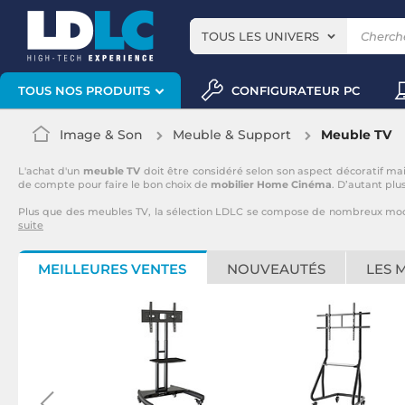
TOUS LES UNIVERS
CONFIGURATEUR PC
TOUS NOS PRODUITS
Image & Son
Meuble & Support
Meuble TV
L'achat d'un
meuble TV
doit être considéré selon son aspect décoratif mai
de compte pour faire le bon choix de
mobilier Home Cinéma
. D’autant plu
Plus que des meubles TV, la sélection LDLC se compose de nombreux mo
suite
MEILLEURES VENTES
NOUVEAUTÉS
LES 