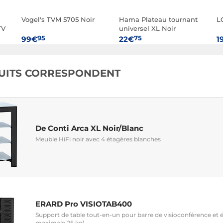
Vogel's TVM 5705 Noir
Hama Plateau tournant
L
TV
universel XL Noir
95
75
99€
22€
1
UITS CORRESPONDENT
De Conti Arca XL Noir/Blanc
Meuble HiFi noir avec 4 étagères blanches
ERARD Pro VISIOTAB400
Support de table tout-en-un pour barre de visioconférence et 
maximale 25 kg)