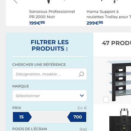
Sonorous Professionnel
Hama Support à
PR 2000 Noir
roulettes Trolley pour 
de 49" à 100"
95
95
199€
299€
FILTRER
LES
47 PROD
PRODUITS
:
CHERCHER UNE RÉFÉRENCE
MARQUE
Sélectionner
PRIX
En €
15
700
POIDS DE L'ÉCRAN
(kg)