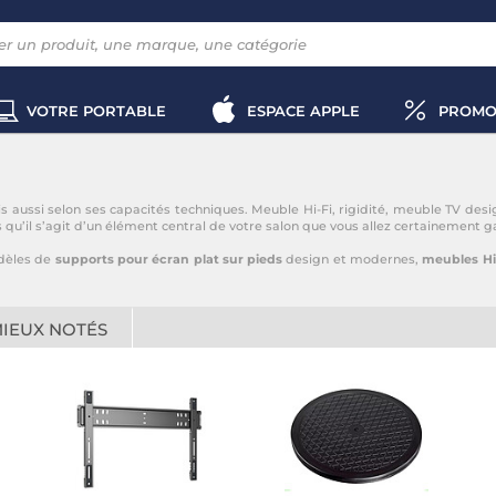
VOTRE PORTABLE
ESPACE APPLE
PROMO
s aussi selon ses capacités techniques. Meuble Hi-Fi, rigidité, meuble TV des
s qu’il s’agit d’un élément central de votre salon que vous allez certainemen
dèles de
supports pour écran plat sur pieds
design et modernes,
meubles Hi-
MIEUX NOTÉS