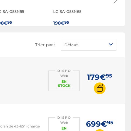
G SA-G5SN55
LG SA-G5SN65
Neomount
850BL16 N
95
95
95
98€
198€
139€
Trier par :
Défaut
DISPO
179€
95
Web
EN
STOCK
DISPO
699€
95
Web
écran de 43-65" (charge
EN