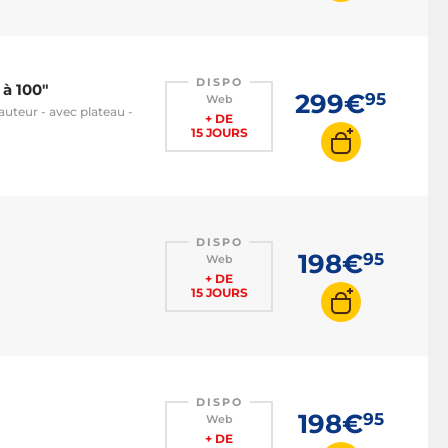
DISPO
 à 100"
299€
95
Web
auteur - avec plateau -
+ DE
15 JOURS
DISPO
198€
95
Web
+ DE
15 JOURS
DISPO
198€
95
Web
+ DE