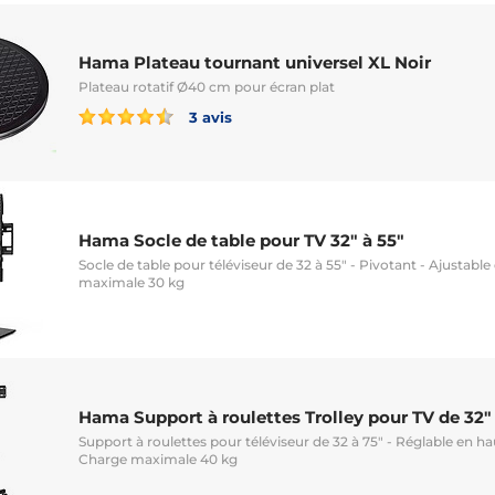
Hama Plateau tournant universel XL Noir
Plateau rotatif Ø40 cm pour écran plat
3 avis
Hama Socle de table pour TV 32" à 55"
Socle de table pour téléviseur de 32 à 55" - Pivotant - Ajustabl
maximale 30 kg
Hama Support à roulettes Trolley pour TV de 32" 
Support à roulettes pour téléviseur de 32 à 75" - Réglable en ha
Charge maximale 40 kg