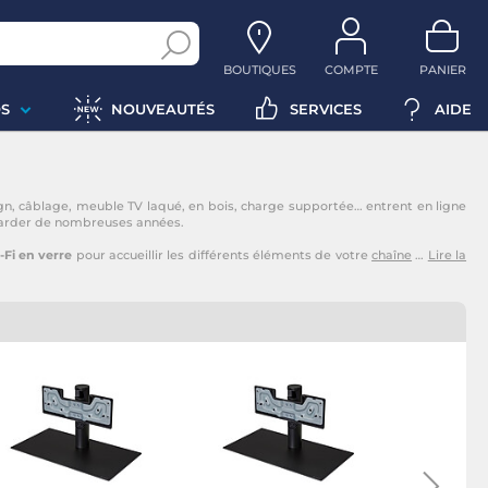
BOUTIQUES
COMPTE
PANIER
S
NOUVEAUTÉS
SERVICES
AIDE
ign, câblage, meuble TV laqué, en bois, charge supportée… entrent en ligne
t garder de nombreuses années.
Fi en verre
pour accueillir les différents éléments de votre
chaîne
…
Lire la