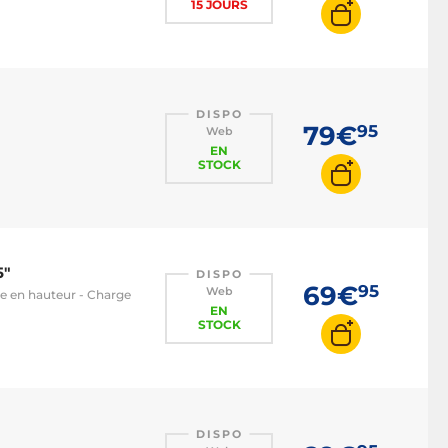
15 JOURS
DISPO
79€
95
Web
EN
STOCK
5"
DISPO
69€
95
Web
le en hauteur - Charge
EN
STOCK
DISPO