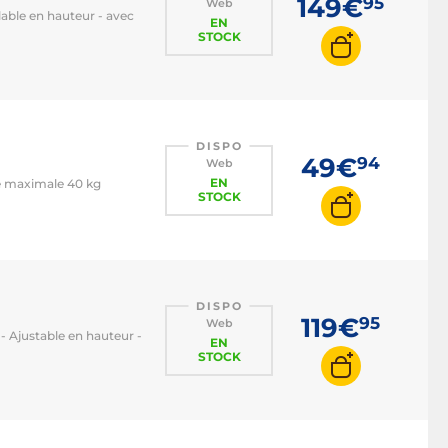
149€
95
Web
lable en hauteur - avec
EN
STOCK
DISPO
49€
94
Web
EN
ge maximale 40 kg
STOCK
DISPO
119€
95
Web
 - Ajustable en hauteur -
EN
STOCK