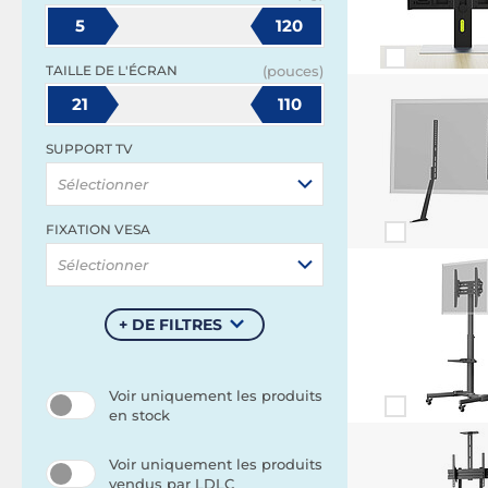
5
120
TAILLE DE L'ÉCRAN
(pouces)
21
110
SUPPORT TV
Sélectionner
FIXATION VESA
Sélectionner
+ DE FILTRES
Voir uniquement les produits
en stock
Voir uniquement les produits
vendus par LDLC