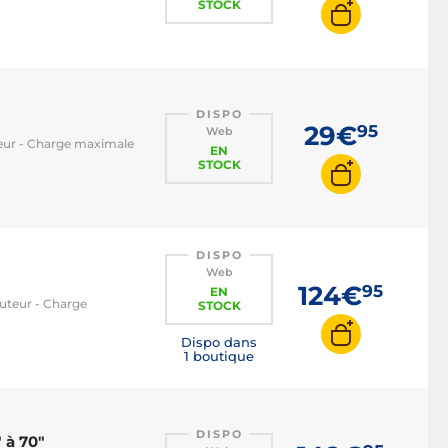
STOCK
DISPO
29€
95
Web
uteur - Charge maximale
EN
STOCK
DISPO
Web
124€
95
EN
auteur - Charge
STOCK
Dispo dans
1 boutique
DISPO
 à 70"