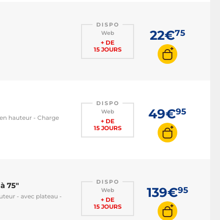
DISPO
22€
75
Web
+ DE
15 JOURS
DISPO
49€
95
Web
e en hauteur - Charge
+ DE
15 JOURS
DISPO
à 75"
139€
95
Web
uteur - avec plateau -
+ DE
15 JOURS