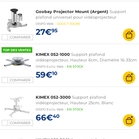
Goobay Projector Mount (Argent)
Support
plafond universel pour vidéoprojecteur
DISPO
Web
:
SOUS
7 JOURS
27€
95
COMPARER
TOP DES VENTES
KIMEX 052-1000
Support plafond
vidéoprojecteur, Hauteur 6cm, Diamètre 16-33cm
DISPO
Exclu Web
:
EN
STOCK
59€
10
COMPARER
KIMEX 052-3000
Support plafond
vidéoprojecteur, Hauteur 25cm, Blanc
DISPO
Exclu Web
:
EN
STOCK
66€
40
COMPARER