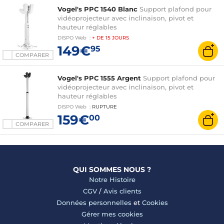
Vogel's PPC 1540 Blanc
Support plafond pour
vidéoprojecteur avec inclinaison, pivot et
hauteur réglables
DISPO
Web
:
+ DE
15 JOURS
149€
95
COMPARER
Vogel's PPC 1555 Argent
Support plafond pour
vidéoprojecteur avec inclinaison, pivot et
hauteur réglables
DISPO
Web
:
RUPTURE
159€
00
COMPARER
QUI SOMMES NOUS ?
Notre Histoire
CGV
/
Avis clients
Données personnelles
et
Cookies
Gérer mes cookies