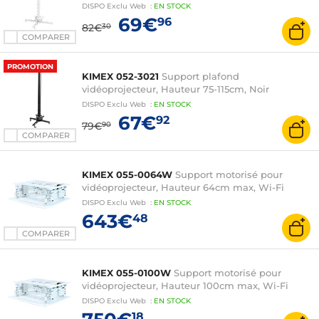
DISPO
Exclu Web
:
EN
STOCK
69€
96
82€
30
COMPARER
PROMOTION
KIMEX 052-3021
Support plafond
vidéoprojecteur, Hauteur 75-115cm, Noir
DISPO
Exclu Web
:
EN
STOCK
67€
92
79€
90
COMPARER
KIMEX 055-0064W
Support motorisé pour
vidéoprojecteur, Hauteur 64cm max, Wi-Fi
DISPO
Exclu Web
:
EN
STOCK
643€
48
COMPARER
KIMEX 055-0100W
Support motorisé pour
vidéoprojecteur, Hauteur 100cm max, Wi-Fi
DISPO
Exclu Web
:
EN
STOCK
18