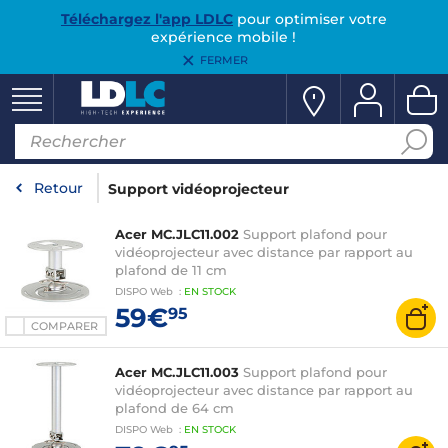
Téléchargez l'app LDLC
pour optimiser votre
expérience mobile !
FERMER
Retour
Support vidéoprojecteur
Acer MC.JLC11.002
Support plafond pour
vidéoprojecteur avec distance par rapport au
plafond de 11 cm
DISPO
Web
:
EN
STOCK
59€
95
COMPARER
Acer MC.JLC11.003
Support plafond pour
vidéoprojecteur avec distance par rapport au
plafond de 64 cm
DISPO
Web
:
EN
STOCK