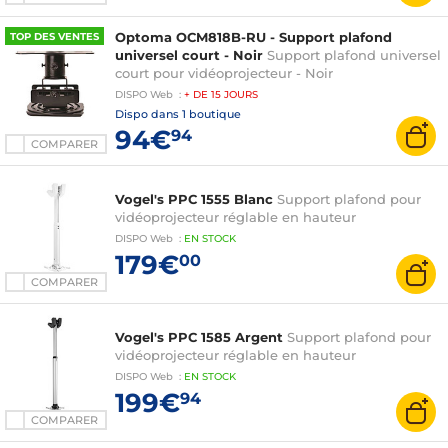
Optoma OCM818B-RU - Support plafond
TOP DES VENTES
universel court - Noir
Support plafond universel
court pour vidéoprojecteur - Noir
DISPO
Web
:
+ DE
15 JOURS
Dispo dans
1 boutique
94€
94
COMPARER
Vogel's PPC 1555 Blanc
Support plafond pour
vidéoprojecteur réglable en hauteur
DISPO
Web
:
EN
STOCK
179€
00
COMPARER
Vogel's PPC 1585 Argent
Support plafond pour
vidéoprojecteur réglable en hauteur
DISPO
Web
:
EN
STOCK
199€
94
COMPARER