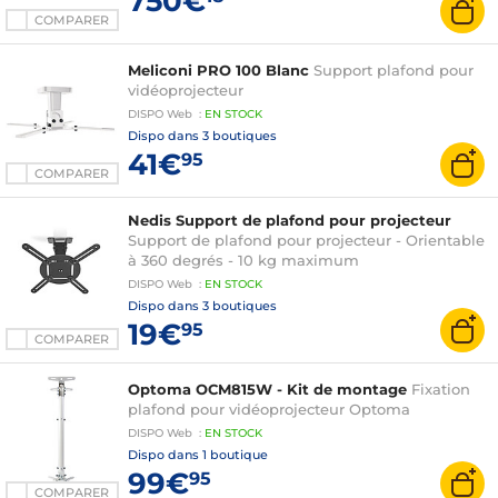
750€
COMPARER
Meliconi PRO 100 Blanc
Support plafond pour
vidéoprojecteur
DISPO
Web
:
EN
STOCK
Dispo dans
3 boutiques
41€
95
COMPARER
Nedis Support de plafond pour projecteur
Support de plafond pour projecteur - Orientable
à 360 degrés - 10 kg maximum
DISPO
Web
:
EN
STOCK
Dispo dans
3 boutiques
19€
95
COMPARER
Optoma OCM815W - Kit de montage
Fixation
plafond pour vidéoprojecteur Optoma
DISPO
Web
:
EN
STOCK
Dispo dans
1 boutique
99€
95
COMPARER