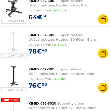
KIMEX 052-3001
Support plafond
vidéoprojecteur, Hauteur 25cm, Noir
DISPO
Exclu Web
:
EN
STOCK
64€
50
COMPARER
KIMEX 052-3010
Support plafond
vidéoprojecteur, Hauteur 60-90cm, Blanc
DISPO
Exclu Web
:
EN
STOCK
78€
40
COMPARER
KIMEX 052-3011
Support plafond
vidéoprojecteur, Hauteur 60-90cm, Noir
DISPO
Exclu Web
:
EN
STOCK
76€
00
COMPARER
PROMOTION
KIMEX 052-3020
Support plafond
vidéoprojecteur, Hauteur 75-115cm, Blanc