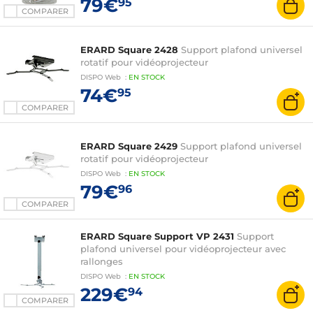
79€
95
COMPARER
ERARD Square 2428
Support plafond universel
rotatif pour vidéoprojecteur
DISPO
Web
:
EN
STOCK
74€
95
COMPARER
ERARD Square 2429
Support plafond universel
rotatif pour vidéoprojecteur
DISPO
Web
:
EN
STOCK
79€
96
COMPARER
ERARD Square Support VP 2431
Support
plafond universel pour vidéoprojecteur avec
rallonges
DISPO
Web
:
EN
STOCK
229€
94
COMPARER