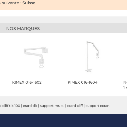
n suivante :
Suisse.
NOS MARQUES
KIMEX 016-1602
KIMEX 016-1604
N
1
 cliff tilt 100
|
erard tilt
|
support mural
|
erard cliff
|
support ecran