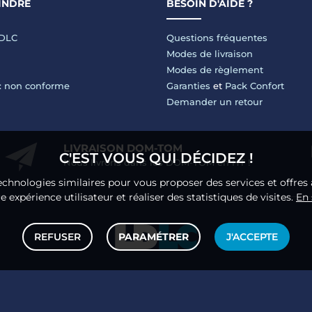
INDRE
BESOIN D'AIDE ?
LDLC
Questions fréquentes
Modes de livraison
Modes de règlement
 : non conforme
Garanties
et
Pack Confort
Demander un retour
LIVRAISON DOM-TOM
C'EST VOUS QUI DÉCIDEZ !
Nous livrons dans les DOM-TOM en HT !
echnologies similaires pour vous proposer des services et offres 
 expérience utilisateur et réaliser des statistiques de visites.
En 
REFUSER
PARAMÉTRER
J'ACCEPTE