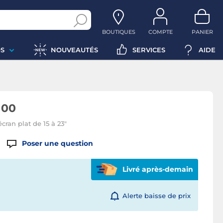
BOUTIQUES
COMPTE
PANIER
S
NOUVEAUTÉS
SERVICES
AIDE
100
cran plat de 15 à 23"
Poser une question
Livré après-demain
Alerte baisse de prix