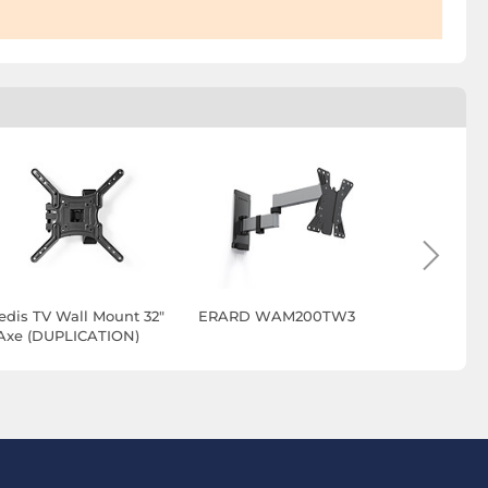
edis TV Wall Mount 32"
ERARD WAM200TW3
ERARD W
 Axe (DUPLICATION)