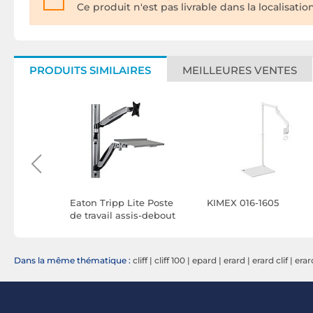
Ce produit n'est pas livrable dans la localisatio
PRODUITS SIMILAIRES
MEILLEURES VENTES
200 FLAT
Eaton Tripp Lite Poste
KIMEX 016-1605
de travail assis-debout
mural à hauteur
réglable pour écran
unique de 13" à 27"
Dans la même thématique :
cliff
|
cliff 100
|
epard
|
erard
|
erard clif
|
erard