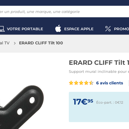
VOTRE PORTABLE
ESPACE APPLE
PROMO
al TV
ERARD CLIFF Tilt 100
ERARD CLIFF Tilt 
Support mural inclinable pour é
6 avis clients
17€
95
Éco-part. : 0€
12