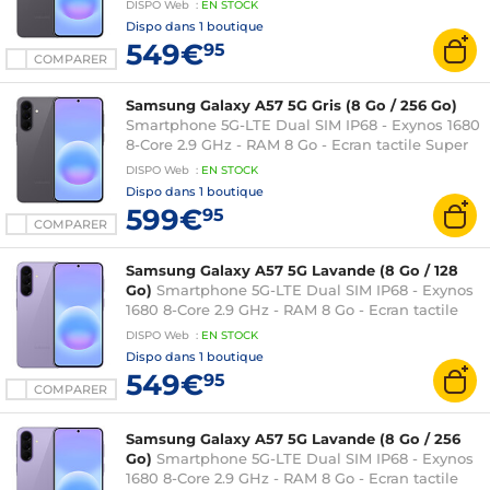
DISPO
Web
:
EN
STOCK
NFC/Bluetooth 6 - 5000 mAh - Android 16
Dispo dans
1 boutique
549€
95
COMPARER
Samsung Galaxy A57 5G Gris (8 Go / 256 Go)
Smartphone 5G-LTE Dual SIM IP68 - Exynos 1680
8-Core 2.9 GHz - RAM 8 Go - Ecran tactile Super
AMOLED Plus 120 Hz 6.7" 1080 x 2340 - 256 Go -
DISPO
Web
:
EN
STOCK
NFC/Bluetooth 6 - 5000 mAh - Android 16
Dispo dans
1 boutique
599€
95
COMPARER
Samsung Galaxy A57 5G Lavande (8 Go / 128
Go)
Smartphone 5G-LTE Dual SIM IP68 - Exynos
1680 8-Core 2.9 GHz - RAM 8 Go - Ecran tactile
Super AMOLED Plus 120 Hz 6.7" 1080 x 2340 - 128
DISPO
Web
:
EN
STOCK
Go - NFC/Bluetooth 6 - 5000 mAh - Android 16
Dispo dans
1 boutique
549€
95
COMPARER
Samsung Galaxy A57 5G Lavande (8 Go / 256
Go)
Smartphone 5G-LTE Dual SIM IP68 - Exynos
1680 8-Core 2.9 GHz - RAM 8 Go - Ecran tactile