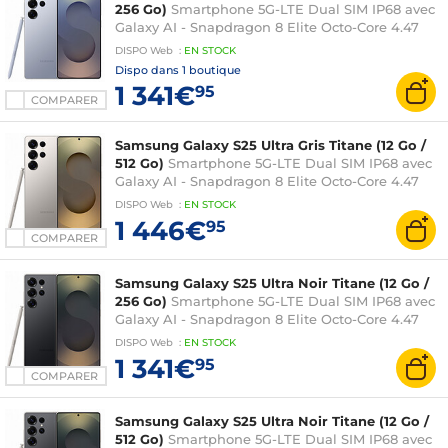
256 Go)
Smartphone 5G-LTE Dual SIM IP68 avec
Galaxy AI - Snapdragon 8 Elite Octo-Core 4.47
GHz - RAM 12 Go - Ecran tactile Dynamic
DISPO
Web
:
EN
STOCK
AMOLED 2X 120 Hz 6.9" 1440 x 3120 - 256 Go -
Dispo dans
1 boutique
NFC/Bluetooth 5.4 - 5000 mAh - Android 15
1 341€
95
COMPARER
Samsung Galaxy S25 Ultra Gris Titane (12 Go /
512 Go)
Smartphone 5G-LTE Dual SIM IP68 avec
Galaxy AI - Snapdragon 8 Elite Octo-Core 4.47
GHz - RAM 12 Go - Ecran tactile Dynamic
DISPO
Web
:
EN
STOCK
AMOLED 2X 120 Hz 6.9" 1440 x 3120 - 512 Go -
1 446€
95
NFC/Bluetooth 5.4 - 5000 mAh - Android 15
COMPARER
Samsung Galaxy S25 Ultra Noir Titane (12 Go /
256 Go)
Smartphone 5G-LTE Dual SIM IP68 avec
Galaxy AI - Snapdragon 8 Elite Octo-Core 4.47
GHz - RAM 12 Go - Ecran tactile Dynamic
DISPO
Web
:
EN
STOCK
AMOLED 2X 120 Hz 6.9" 1440 x 3120 - 256 Go -
1 341€
95
NFC/Bluetooth 5.4 - 5000 mAh - Android 15
COMPARER
Samsung Galaxy S25 Ultra Noir Titane (12 Go /
512 Go)
Smartphone 5G-LTE Dual SIM IP68 avec