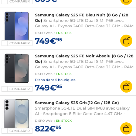
4900 mAh - Android 16
COMPARER
Samsung Galaxy S25 FE Bleu Nuit (8 Go / 128
Go)
Smartphone 5G-LTE Dual SIM IP68 avec
Galaxy AI - Exynos 2400 Octo-Core 3.1 GHz - RAM
8 Go - Ecran tactile Dynamic AMOLED 2X 120 Hz
DISPO
Web
:
EN
STOCK
6.7" 1080 x 2340 - 128 Go - NFC/Bluetooth 5.4 -
749€
95
4900 mAh - Android 16
COMPARER
Samsung Galaxy S25 FE Noir Absolu (8 Go / 128
Go)
Smartphone 5G-LTE Dual SIM IP68 avec
Galaxy AI - Exynos 2400 Octo-Core 3.1 GHz - RAM
8 Go - Ecran tactile Dynamic AMOLED 2X 120 Hz
DISPO
Web
:
EN
STOCK
6.7" 1080 x 2340 - 128 Go - NFC/Bluetooth 5.4 -
Dispo dans
5 boutiques
4900 mAh - Android 16
749€
95
COMPARER
Samsung Galaxy S25 Gris(12 Go / 128 Go)
Smartphone 5G-LTE Dual SIM IP68 avec Galaxy
AI - Snapdragon 8 Elite Octo-Core 4.47 GHz -
RAM 12 Go - Ecran tactile Dynamic AMOLED 2X
DISPO
Web
:
EN
STOCK
120 Hz 6.2" 1080 x 2340 - 128 Go - NFC/Bluetooth
822€
95
5.4 - 4000 mAh - Android 15
COMPARER