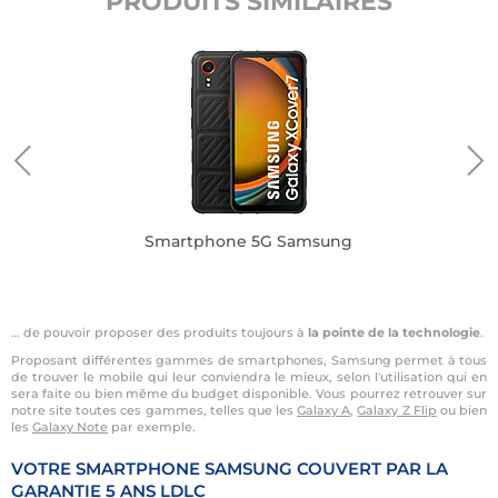
PRODUITS SIMILAIRES
Smartphone 5G Samsung
… de pouvoir proposer des produits toujours à
la pointe de la technologie
.
Proposant différentes gammes de smartphones, Samsung permet à tous
de trouver le mobile qui leur conviendra le mieux, selon l'utilisation qui en
sera faite ou bien même du budget disponible. Vous pourrez retrouver sur
notre site toutes ces gammes, telles que les
Galaxy A
,
Galaxy Z Flip
ou bien
les
Galaxy Note
par exemple.
VOTRE SMARTPHONE SAMSUNG COUVERT PAR LA
GARANTIE 5 ANS LDLC