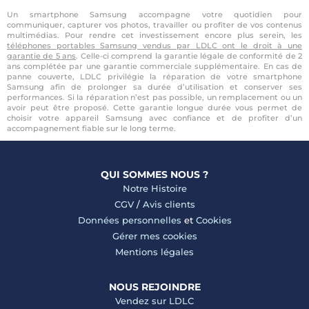
Un smartphone Samsung accompagne votre quotidien pour
communiquer, capturer vos photos, travailler ou profiter de vos contenus
multimédias. Pour rendre cet investissement encore plus serein, les
téléphones portables Samsung vendus par LDLC ont le droit à une
garantie de 5 ans
. Celle-ci comprend la garantie légale de conformité de 2
ans complétée par une garantie commerciale supplémentaire. En cas de
panne couverte, LDLC privilégie la réparation de votre smartphone
Samsung afin de prolonger sa durée d’utilisation et conserver ses
performances. Si la réparation n’est pas possible, un remplacement ou un
avoir peut être proposé. Cette garantie longue durée vous permet de
choisir votre appareil Samsung avec confiance et de profiter d’un
accompagnement fiable sur le long terme.
QUI SOMMES NOUS ?
Notre Histoire
CGV
/
Avis clients
Données personnelles
et
Cookies
Gérer mes cookies
Mentions légales
NOUS REJOINDRE
Vendez sur LDLC