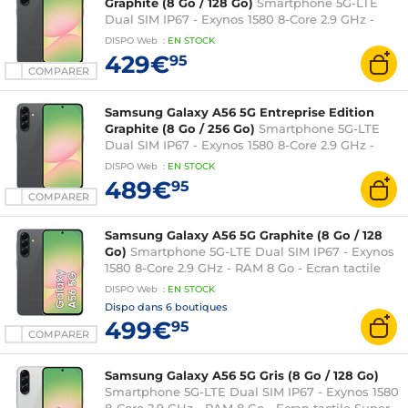
Graphite (8 Go / 128 Go)
Smartphone 5G-LTE
Dual SIM IP67 - Exynos 1580 8-Core 2.9 GHz -
RAM 8 Go - Ecran tactile Super AMOLED 120 Hz
DISPO
Web
:
EN
STOCK
6.7" 1080 x 2340 - 128 Go - NFC/Bluetooth 5.3 -
429€
95
5000 mAh - Android 15
COMPARER
Samsung Galaxy A56 5G Entreprise Edition
Graphite (8 Go / 256 Go)
Smartphone 5G-LTE
Dual SIM IP67 - Exynos 1580 8-Core 2.9 GHz -
RAM 8 Go - Ecran tactile Super AMOLED 120 Hz
DISPO
Web
:
EN
STOCK
6.7" 1080 x 2340 - 256 Go - NFC/Bluetooth 5.3 -
489€
95
5000 mAh - Android 15
COMPARER
Samsung Galaxy A56 5G Graphite (8 Go / 128
Go)
Smartphone 5G-LTE Dual SIM IP67 - Exynos
1580 8-Core 2.9 GHz - RAM 8 Go - Ecran tactile
Super AMOLED 120 Hz 6.7" 1080 x 2340 - 128 Go -
DISPO
Web
:
EN
STOCK
NFC/Bluetooth 5.3 - 5000 mAh - Android 15
Dispo dans
6 boutiques
499€
95
COMPARER
Samsung Galaxy A56 5G Gris (8 Go / 128 Go)
Smartphone 5G-LTE Dual SIM IP67 - Exynos 1580