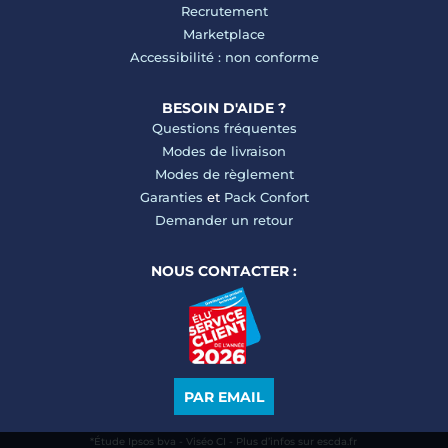
Recrutement
Marketplace
Accessibilité : non conforme
BESOIN D'AIDE ?
Questions fréquentes
Modes de livraison
Modes de règlement
Garanties
et
Pack Confort
Demander un retour
NOUS CONTACTER :
PAR EMAIL
*Étude Ipsos bva - Viséo CI - Plus d’infos sur escda.fr