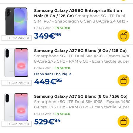
Samsung Galaxy A36 5G Entreprise Edition
Noir (8 Go / 128 Go)
Smartphone 5G-LTE Dual
SIM IP67 - Snapdragon 6 Gen 3 8-Core 2.4 GHz -
RAM 8 Go - Ecran tactile Super AMOLED 120 Hz
DISPO
Web
:
EN
STOCK
6.7" 1080 x 2340 - 128 Go - NFC/Bluetooth 5.3 -
349€
95
5000 mAh - Android 15
COMPARER
Samsung Galaxy A37 5G Blanc (6 Go / 128 Go)
Smartphone 5G-LTE Dual SIM IP68 - Exynos 1480
8-Core 2.75 GHz - RAM 6 Go - Ecran tactile Super
AMOLED 120 Hz 6.7" 1080 x 2340 - 128 Go -
DISPO
Web
:
EN
STOCK
NFC/Bluetooth 5.3 - 5000 mAh - Android 16
Dispo dans
1 boutique
449€
95
COMPARER
Samsung Galaxy A37 5G Blanc (8 Go / 256 Go)
Smartphone 5G-LTE Dual SIM IP68 - Exynos 1480
8-Core 2.75 GHz - RAM 8 Go - Ecran tactile Super
AMOLED 120 Hz 6.7" 1080 x 2340 - 256 Go -
DISPO
Web
:
EN
STOCK
NFC/Bluetooth 5.3 - 5000 mAh - Android 16
529€
94
COMPARER