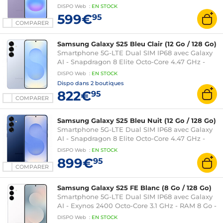
Super AMOLED Plus 120 Hz 6.7" 1080 x 2340 -
DISPO
Web
:
EN
STOCK
256 Go - NFC/Bluetooth 6 - 5000 mAh - Android
599€
95
16
COMPARER
Samsung Galaxy S25 Bleu Clair (12 Go / 128 Go)
Smartphone 5G-LTE Dual SIM IP68 avec Galaxy
AI - Snapdragon 8 Elite Octo-Core 4.47 GHz -
RAM 12 Go - Ecran tactile Dynamic AMOLED 2X
DISPO
Web
:
EN
STOCK
120 Hz 6.2" 1080 x 2340 - 128 Go - NFC/Bluetooth
Dispo dans
2 boutiques
5.4 - 4000 mAh - Android 15
822€
95
COMPARER
Samsung Galaxy S25 Bleu Nuit (12 Go / 128 Go)
Smartphone 5G-LTE Dual SIM IP68 avec Galaxy
AI - Snapdragon 8 Elite Octo-Core 4.47 GHz -
RAM 12 Go - Ecran tactile Dynamic AMOLED 2X
DISPO
Web
:
EN
STOCK
120 Hz 6.2" 1080 x 2340 - 128 Go - NFC/Bluetooth
899€
95
5.4 - 4000 mAh - Android 15
COMPARER
Samsung Galaxy S25 FE Blanc (8 Go / 128 Go)
Smartphone 5G-LTE Dual SIM IP68 avec Galaxy
AI - Exynos 2400 Octo-Core 3.1 GHz - RAM 8 Go -
Ecran tactile Dynamic AMOLED 2X 120 Hz 6.7"
DISPO
Web
:
EN
STOCK