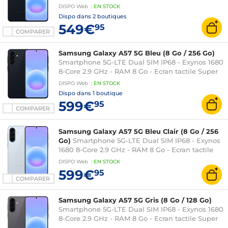
AMOLED Plus 120 Hz 6.7" 1080 x 2340 - 128 Go -
DISPO
Web
:
EN
STOCK
NFC/Bluetooth 6 - 5000 mAh - Android 16
Dispo dans
2 boutiques
549€
95
COMPARER
Samsung Galaxy A57 5G Bleu (8 Go / 256 Go)
Smartphone 5G-LTE Dual SIM IP68 - Exynos 1680
8-Core 2.9 GHz - RAM 8 Go - Ecran tactile Super
AMOLED Plus 120 Hz 6.7" 1080 x 2340 - 256 Go -
DISPO
Web
:
EN
STOCK
NFC/Bluetooth 6 - 5000 mAh - Android 16
Dispo dans
1 boutique
599€
95
COMPARER
Samsung Galaxy A57 5G Bleu Clair (8 Go / 256
Go)
Smartphone 5G-LTE Dual SIM IP68 - Exynos
1680 8-Core 2.9 GHz - RAM 8 Go - Ecran tactile
Super AMOLED Plus 120 Hz 6.7" 1080 x 2340 -
DISPO
Web
:
EN
STOCK
256 Go - NFC/Bluetooth 6 - 5000 mAh - Android
599€
95
16
COMPARER
Samsung Galaxy A57 5G Gris (8 Go / 128 Go)
Smartphone 5G-LTE Dual SIM IP68 - Exynos 1680
8-Core 2.9 GHz - RAM 8 Go - Ecran tactile Super
AMOLED Plus 120 Hz 6.7" 1080 x 2340 - 128 Go -