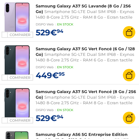
Samsung Galaxy A37 5G Lavande (8 Go / 256
Go)
Smartphone 5G-LTE Dual SIM IP68 - Exynos
1480 8-Core 2.75 GHz - RAM 8 Go - Ecran tactile
Super AMOLED 120 Hz 6.7" 1080 x 2340 - 256 Go -
DISPO
Web
:
EN
STOCK
NFC/Bluetooth 5.3 - 5000 mAh - Android 16
529€
94
COMPARER
Samsung Galaxy A37 5G Vert Foncé (6 Go / 128
Go)
Smartphone 5G-LTE Dual SIM IP68 - Exynos
1480 8-Core 2.75 GHz - RAM 6 Go - Ecran tactile
Super AMOLED 120 Hz 6.7" 1080 x 2340 - 128 Go -
DISPO
Web
:
EN
STOCK
NFC/Bluetooth 5.3 - 5000 mAh - Android 16
449€
95
COMPARER
Samsung Galaxy A37 5G Vert Foncé (8 Go / 256
Go)
Smartphone 5G-LTE Dual SIM IP68 - Exynos
1480 8-Core 2.75 GHz - RAM 8 Go - Ecran tactile
Super AMOLED 120 Hz 6.7" 1080 x 2340 - 256 Go -
DISPO
Web
:
EN
STOCK
NFC/Bluetooth 5.3 - 5000 mAh - Android 16
529€
94
COMPARER
Samsung Galaxy A56 5G Entreprise Edition