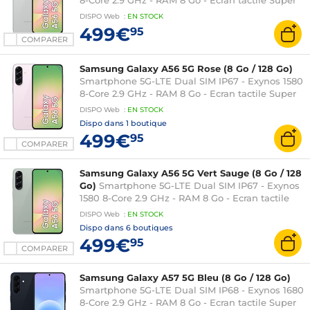
8-Core 2.9 GHz - RAM 8 Go - Ecran tactile Super
AMOLED 120 Hz 6.7" 1080 x 2340 - 128 Go -
DISPO
Web
:
EN
STOCK
NFC/Bluetooth 5.3 - 5000 mAh - Android 15
499€
95
COMPARER
Samsung Galaxy A56 5G Rose (8 Go / 128 Go)
Smartphone 5G-LTE Dual SIM IP67 - Exynos 1580
8-Core 2.9 GHz - RAM 8 Go - Ecran tactile Super
AMOLED 120 Hz 6.7" 1080 x 2340 - 128 Go -
DISPO
Web
:
EN
STOCK
NFC/Bluetooth 5.3 - 5000 mAh - Android 15
Dispo dans
1 boutique
499€
95
COMPARER
Samsung Galaxy A56 5G Vert Sauge (8 Go / 128
Go)
Smartphone 5G-LTE Dual SIM IP67 - Exynos
1580 8-Core 2.9 GHz - RAM 8 Go - Ecran tactile
Super AMOLED 120 Hz 6.7" 1080 x 2340 - 128 Go -
DISPO
Web
:
EN
STOCK
NFC/Bluetooth 5.3 - 5000 mAh - Android 15
Dispo dans
6 boutiques
499€
95
COMPARER
Samsung Galaxy A57 5G Bleu (8 Go / 128 Go)
Smartphone 5G-LTE Dual SIM IP68 - Exynos 1680
8-Core 2.9 GHz - RAM 8 Go - Ecran tactile Super