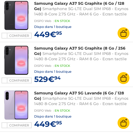
Samsung Galaxy A37 5G Graphite (6 Go / 128
Go)
Smartphone 5G-LTE Dual SIM IP68 - Exynos
1480 8-Core 2.75 GHz - RAM 6 Go - Ecran tactile
Super AMOLED 120 Hz 6.7" 1080 x 2340 - 128 Go -
DISPO
Web
:
EN
STOCK
NFC/Bluetooth 5.3 - 5000 mAh - Android 16
Dispo dans
1 boutique
449€
95
COMPARER
Samsung Galaxy A37 5G Graphite (8 Go / 256
Go)
Smartphone 5G-LTE Dual SIM IP68 - Exynos
1480 8-Core 2.75 GHz - RAM 8 Go - Ecran tactile
Super AMOLED 120 Hz 6.7" 1080 x 2340 - 256 Go -
DISPO
Web
:
EN
STOCK
NFC/Bluetooth 5.3 - 5000 mAh - Android 16
Dispo dans
1 boutique
529€
94
COMPARER
Samsung Galaxy A37 5G Lavande (6 Go / 128
Go)
Smartphone 5G-LTE Dual SIM IP68 - Exynos
1480 8-Core 2.75 GHz - RAM 6 Go - Ecran tactile
Super AMOLED 120 Hz 6.7" 1080 x 2340 - 128 Go -
DISPO
Web
:
EN
STOCK
NFC/Bluetooth 5.3 - 5000 mAh - Android 16
Dispo dans
1 boutique
449€
95
COMPARER