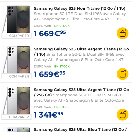
Samsung Galaxy S25 Noir Titane (12 Go / 1 To)
Smartphone 5G-LTE Dual SIM IP68 avec Galaxy
AI - Snapdragon 8 Elite Octo-Core 4.47 GHz -
RAM 12 Go - Ecran tactile Dynamic AMOLED 2X
DISPO
Web
:
EN
STOCK
120 Hz 6.9" 1440 x 3120 - 1 To - NFC/Bluetooth 5.4
1 669€
95
- 5000 mAh - Android 15
COMPARER
Samsung Galaxy S25 Ultra Argent Titane (12 Go
/ 1 To)
Smartphone 5G-LTE Dual SIM IP68 avec
Galaxy AI - Snapdragon 8 Elite Octo-Core 4.47
GHz - RAM 12 Go - Ecran tactile Dynamic
DISPO
Web
:
EN
STOCK
AMOLED 2X 120 Hz 6.9" 1440 x 3120 - 1 To -
1 659€
95
NFC/Bluetooth 5.4 - 5000 mAh - Android 15
COMPARER
Samsung Galaxy S25 Ultra Argent Titane (12 Go
/ 256 Go)
Smartphone 5G-LTE Dual SIM IP68
avec Galaxy AI - Snapdragon 8 Elite Octo-Core
4.47 GHz - RAM 12 Go - Ecran tactile Dynamic
DISPO
Web
:
EN
STOCK
AMOLED 2X 120 Hz 6.9" 1440 x 3120 - 256 Go -
1 341€
95
NFC/Bluetooth 5.4 - 5000 mAh - Android 15
COMPARER
Samsung Galaxy S25 Ultra Bleu Titane (12 Go /