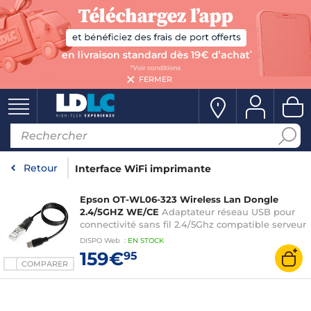
FERMER
Retour
Interface WiFi imprimante
Epson OT-WL06-323 Wireless Lan Dongle
2.4/5GHZ WE/CE
Adaptateur réseau USB pour
connectivité sans fil 2.4/5Ghz compatible serveur
d'impression externe Epson
DISPO
Web
:
EN
STOCK
159€
95
COMPARER