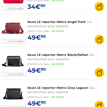
DISPO
Exclu Web
:
EN
STOCK
34€
90
COMPARER
be.ez LE reporter Metro Angel Park
Sac
bandoulière pour tablette
DISPO
Exclu Web
:
EN
STOCK
49€
90
COMPARER
be.ez LE reporter Metro Black/Safran
Sac
bandoulière pour tablette
DISPO
Exclu Web
:
EN
STOCK
49€
90
COMPARER
be.ez LE reporter Metro Grey Lagoon
Sac
bandoulière pour tablette
DISPO
Exclu Web
:
EN
STOCK
49€
90