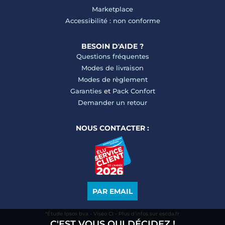
Marketplace
Accessibilité : non conforme
BESOIN D'AIDE ?
Questions fréquentes
Modes de livraison
Modes de règlement
Garanties
et
Pack Confort
Demander un retour
NOUS CONTACTER :
PAR EMAIL
*Étude Ipsos bva - Viséo CI - Plus d’infos sur escda.fr
C'EST VOUS QUI DÉCIDEZ !