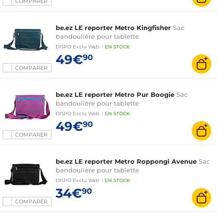
COMPARER
be.ez LE reporter Metro Kingfisher
Sac
bandoulière pour tablette
DISPO
Exclu Web
:
EN
STOCK
49€
90
COMPARER
be.ez LE reporter Metro Pur Boogie
Sac
bandoulière pour tablette
DISPO
Exclu Web
:
EN
STOCK
49€
90
COMPARER
be.ez LE reporter Metro Roppongi Avenue
Sac
bandoulière pour tablette
DISPO
Exclu Web
:
EN
STOCK
34€
90
COMPARER