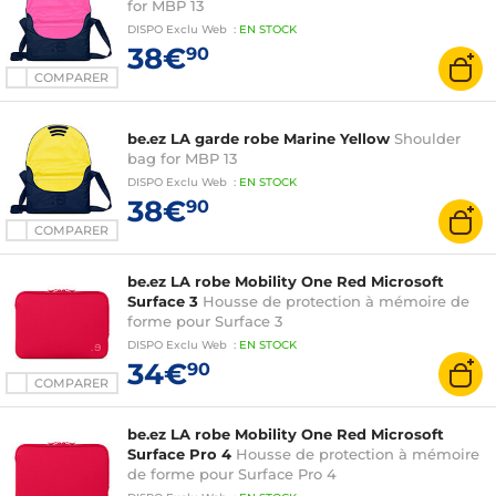
for MBP 13
DISPO
Exclu Web
:
EN
STOCK
38€
90
COMPARER
be.ez LA garde robe Marine Yellow
Shoulder
bag for MBP 13
DISPO
Exclu Web
:
EN
STOCK
38€
90
COMPARER
be.ez LA robe Mobility One Red Microsoft
Surface 3
Housse de protection à mémoire de
forme pour Surface 3
DISPO
Exclu Web
:
EN
STOCK
34€
90
COMPARER
be.ez LA robe Mobility One Red Microsoft
Surface Pro 4
Housse de protection à mémoire
de forme pour Surface Pro 4