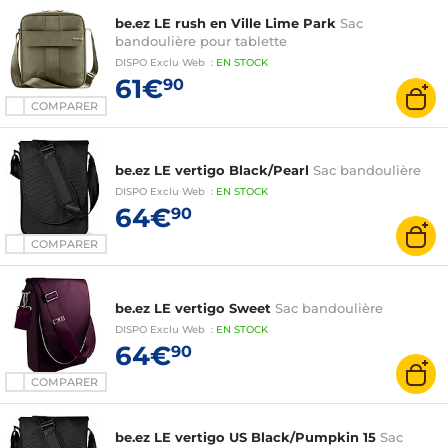
be.ez LE rush en Ville Lime Park
Sac
bandoulière pour tablette
DISPO
Exclu Web
:
EN
STOCK
61€
90
COMPARER
be.ez LE vertigo Black/Pearl
Sac bandoulière
DISPO
Exclu Web
:
EN
STOCK
64€
90
COMPARER
be.ez LE vertigo Sweet
Sac bandoulière
DISPO
Exclu Web
:
EN
STOCK
64€
90
COMPARER
be.ez LE vertigo US Black/Pumpkin 15
Sac