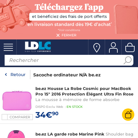
FERMER
Retour
Sacoche ordinateur N/A be.ez
be.ez Housse La Robe Cosmic pour MacBook
Pro 15" 2016 Protection Élégant Ultra Fin Rose
La mousse à mémoire de forme absorbe
efficacement les chocs pour protéger votre
DISPO
Exclu Web
:
EN
STOCK
MacBook lors des déplacements
34€
90
COMPARER
be.ez LA garde robe Marine Pink
Shoulder bag