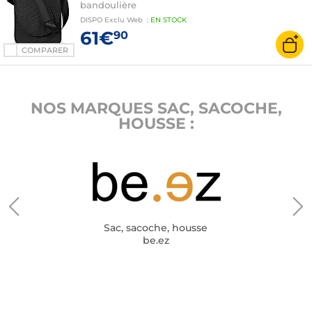
bandoulière
DISPO
Exclu Web
:
EN
STOCK
61€
90
COMPARER
NOS MARQUES SAC, SACOCHE,
HOUSSE :
Sac, sacoche, housse
be.ez