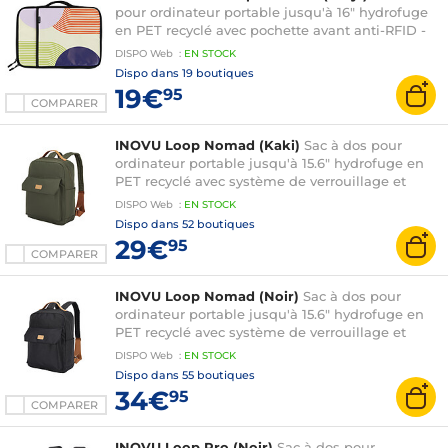
pour ordinateur portable jusqu'à 16" hydrofuge
en PET recyclé avec pochette avant anti-RFID -
compatible PC portable et MacBook
DISPO
Web
:
EN
STOCK
Dispo dans
19 boutiques
19€
95
COMPARER
INOVU Loop Nomad (Kaki)
Sac à dos pour
ordinateur portable jusqu'à 15.6" hydrofuge en
PET recyclé avec système de verrouillage et
sangle bagage
DISPO
Web
:
EN
STOCK
Dispo dans
52 boutiques
29€
95
COMPARER
INOVU Loop Nomad (Noir)
Sac à dos pour
ordinateur portable jusqu'à 15.6" hydrofuge en
PET recyclé avec système de verrouillage et
sangle bagage
DISPO
Web
:
EN
STOCK
Dispo dans
55 boutiques
34€
95
COMPARER
INOVU Loop Pro (Noir)
Sac à dos pour