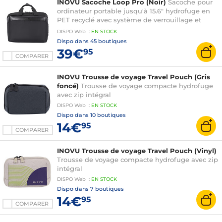
INOVU Sacoche Loop Pro (Noir)
Sacoche pour
ordinateur portable jusqu'à 15.6" hydrofuge en
PET recyclé avec système de verrouillage et
sangle bagage
DISPO
Web
:
EN
STOCK
Dispo dans
45 boutiques
39€
95
COMPARER
INOVU Trousse de voyage Travel Pouch (Gris
foncé)
Trousse de voyage compacte hydrofuge
avec zip intégral
DISPO
Web
:
EN
STOCK
Dispo dans
10 boutiques
14€
95
COMPARER
INOVU Trousse de voyage Travel Pouch (Vinyl)
Trousse de voyage compacte hydrofuge avec zip
intégral
DISPO
Web
:
EN
STOCK
Dispo dans
7 boutiques
14€
95
COMPARER