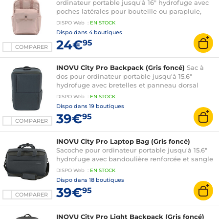
ordinateur portable jusqu'à 16" hydrofuge avec
poches latérales pour bouteille ou parapluie,
compatible PC portable et Mac
DISPO
Web
:
EN
STOCK
Dispo dans
4 boutiques
24€
95
COMPARER
INOVU City Pro Backpack (Gris foncé)
Sac à
dos pour ordinateur portable jusqu'à 15.6"
hydrofuge avec bretelles et panneau dorsal
renforcés, système de verrouillage et sangle
DISPO
Web
:
EN
STOCK
bagage
Dispo dans
19 boutiques
39€
95
COMPARER
INOVU City Pro Laptop Bag (Gris foncé)
Sacoche pour ordinateur portable jusqu'à 15.6"
hydrofuge avec bandoulière renforcée et sangle
bagage
DISPO
Web
:
EN
STOCK
Dispo dans
18 boutiques
39€
95
COMPARER
INOVU City Pro Light Backpack (Gris foncé)