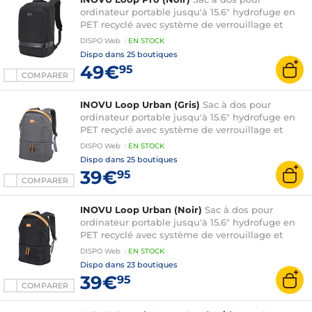
ordinateur portable jusqu'à 15.6" hydrofuge en
PET recyclé avec système de verrouillage et
sangle bagage
DISPO
Web
:
EN
STOCK
Dispo dans
25 boutiques
49€
95
COMPARER
INOVU Loop Urban (Gris)
Sac à dos pour
ordinateur portable jusqu'à 15.6" hydrofuge en
PET recyclé avec système de verrouillage et
poche inférieure modulable
DISPO
Web
:
EN
STOCK
Dispo dans
25 boutiques
39€
95
COMPARER
INOVU Loop Urban (Noir)
Sac à dos pour
ordinateur portable jusqu'à 15.6" hydrofuge en
PET recyclé avec système de verrouillage et
poche inférieure modulable
DISPO
Web
:
EN
STOCK
Dispo dans
23 boutiques
39€
95
COMPARER