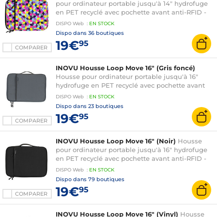
pour ordinateur portable jusqu'à 14" hydrofuge
en PET recyclé avec pochette avant anti-RFID -
compatible PC portable et MacBook
DISPO
Web
:
EN
STOCK
Dispo dans
36 boutiques
19€
95
COMPARER
INOVU Housse Loop Move 16" (Gris foncé)
Housse pour ordinateur portable jusqu'à 16"
hydrofuge en PET recyclé avec pochette avant
anti-RFID - compatible PC portable et MacBook
DISPO
Web
:
EN
STOCK
Dispo dans
23 boutiques
19€
95
COMPARER
INOVU Housse Loop Move 16" (Noir)
Housse
pour ordinateur portable jusqu'à 16" hydrofuge
en PET recyclé avec pochette avant anti-RFID -
compatible PC portable et MacBook
DISPO
Web
:
EN
STOCK
Dispo dans
79 boutiques
19€
95
COMPARER
INOVU Housse Loop Move 16" (Vinyl)
Housse