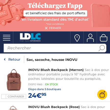
FERMER
Retour
Sac, sacoche, housse INOVU
INOVU Blush Backpack (Marron)
Sac à dos pour
ordinateur portable jusqu'à 16" hydrofuge avec
poches latérales pour bouteille ou parapluie,
compatible PC portable et Mac
DISPO
Web
:
EN
STOCK
Dispo dans
5 boutiques
24€
95
COMPARER
INOVU Blush Backpack (Rose)
Sac à dos pour