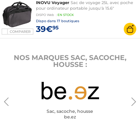
INOVU Voyager
Sac de voyage 25L avec poche
pour ordinateur portable jusqu'à 15.6"
DISPO
Web
:
EN
STOCK
Dispo dans
17 boutiques
39€
95
COMPARER
NOS MARQUES SAC, SACOCHE,
HOUSSE :
Sac, sacoche, housse
be.ez