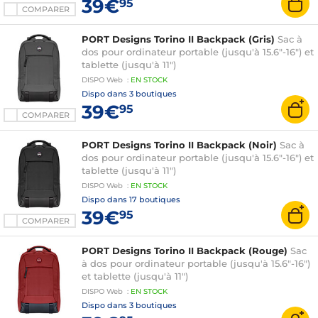
39€
95
COMPARER
PORT Designs Torino II Backpack (Gris)
Sac à
dos pour ordinateur portable (jusqu'à 15.6"-16") et
tablette (jusqu'à 11")
DISPO
Web
:
EN
STOCK
Dispo dans
3 boutiques
39€
95
COMPARER
PORT Designs Torino II Backpack (Noir)
Sac à
dos pour ordinateur portable (jusqu'à 15.6"-16") et
tablette (jusqu'à 11")
DISPO
Web
:
EN
STOCK
Dispo dans
17 boutiques
39€
95
COMPARER
PORT Designs Torino II Backpack (Rouge)
Sac
à dos pour ordinateur portable (jusqu'à 15.6"-16")
et tablette (jusqu'à 11")
DISPO
Web
:
EN
STOCK
Dispo dans
3 boutiques