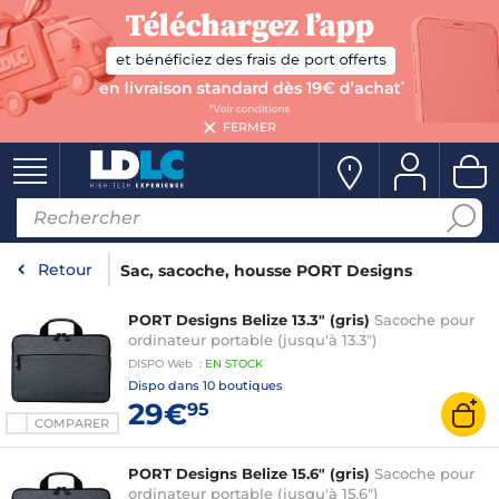
FERMER
Retour
Sac, sacoche, housse PORT Designs
PORT Designs Belize 13.3" (gris)
Sacoche pour
ordinateur portable (jusqu'à 13.3")
DISPO
Web
:
EN
STOCK
Dispo dans
10 boutiques
29€
95
COMPARER
PORT Designs Belize 15.6" (gris)
Sacoche pour
ordinateur portable (jusqu'à 15.6")