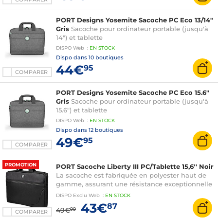
PORT Designs Yosemite Sacoche PC Eco 13/14"
Gris
Sacoche pour ordinateur portable (jusqu'à
14") et tablette
DISPO
Web
:
EN
STOCK
Dispo dans
10 boutiques
44€
95
COMPARER
PORT Designs Yosemite Sacoche PC Eco 15.6"
Gris
Sacoche pour ordinateur portable (jusqu'à
15.6") et tablette
DISPO
Web
:
EN
STOCK
Dispo dans
12 boutiques
49€
95
COMPARER
PROMOTION
PORT Sacoche Liberty III PC/Tablette 15,6'' Noir
La sacoche est fabriquée en polyester haut de
gamme, assurant une résistance exceptionnelle
à l'usure quotidienne.
DISPO
Exclu Web
:
EN
STOCK
43€
87
49€
99
COMPARER