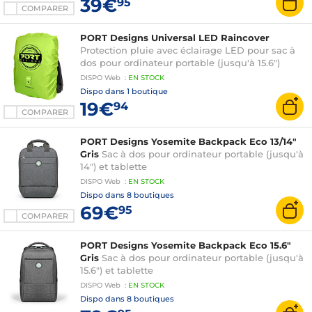
39€
95
COMPARER
PORT Designs Universal LED Raincover
Protection pluie avec éclairage LED pour sac à
dos pour ordinateur portable (jusqu'à 15.6")
DISPO
Web
:
EN
STOCK
Dispo dans
1 boutique
19€
94
COMPARER
PORT Designs Yosemite Backpack Eco 13/14"
Gris
Sac à dos pour ordinateur portable (jusqu'à
14") et tablette
DISPO
Web
:
EN
STOCK
Dispo dans
8 boutiques
69€
95
COMPARER
PORT Designs Yosemite Backpack Eco 15.6"
Gris
Sac à dos pour ordinateur portable (jusqu'à
15.6") et tablette
DISPO
Web
:
EN
STOCK
Dispo dans
8 boutiques