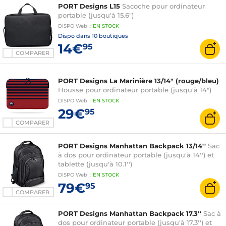
PORT Designs L15
Sacoche pour ordinateur
portable (jusqu'à 15.6")
DISPO
Web
:
EN
STOCK
Dispo dans
10 boutiques
14€
95
COMPARER
PORT Designs La Marinière 13/14" (rouge/bleu)
Housse pour ordinateur portable (jusqu'à 14")
DISPO
Web
:
EN
STOCK
29€
95
COMPARER
PORT Designs Manhattan Backpack 13/14''
Sac
à dos pour ordinateur portable (jusqu'à 14'') et
tablette (jusqu'à 10.1'')
DISPO
Web
:
EN
STOCK
79€
95
COMPARER
PORT Designs Manhattan Backpack 17.3''
Sac à
dos pour ordinateur portable (jusqu'à 17.3'') et