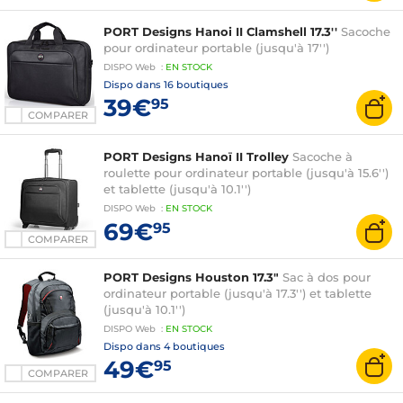
PORT Designs Hanoi II Clamshell 17.3''
Sacoche
pour ordinateur portable (jusqu'à 17'')
DISPO
Web
:
EN
STOCK
Dispo dans
16 boutiques
39€
95
COMPARER
PORT Designs Hanoï II Trolley
Sacoche à
roulette pour ordinateur portable (jusqu'à 15.6'')
et tablette (jusqu'à 10.1'')
DISPO
Web
:
EN
STOCK
69€
95
COMPARER
PORT Designs Houston 17.3"
Sac à dos pour
ordinateur portable (jusqu'à 17.3'') et tablette
(jusqu'à 10.1'')
DISPO
Web
:
EN
STOCK
Dispo dans
4 boutiques
49€
95
COMPARER