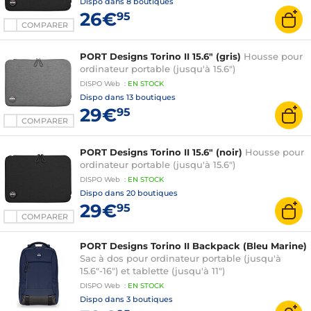
Dispo dans
8 boutiques
26€
95
COMPARER
PORT Designs Torino II 15.6" (gris)
Housse pour
ordinateur portable (jusqu'à 15.6")
DISPO
Web
:
EN
STOCK
Dispo dans
13 boutiques
29€
95
COMPARER
PORT Designs Torino II 15.6" (noir)
Housse pour
ordinateur portable (jusqu'à 15.6")
DISPO
Web
:
EN
STOCK
Dispo dans
20 boutiques
29€
95
COMPARER
PORT Designs Torino II Backpack (Bleu Marine)
Sac à dos pour ordinateur portable (jusqu'à
15.6"-16") et tablette (jusqu'à 11")
DISPO
Web
:
EN
STOCK
Dispo dans
3 boutiques