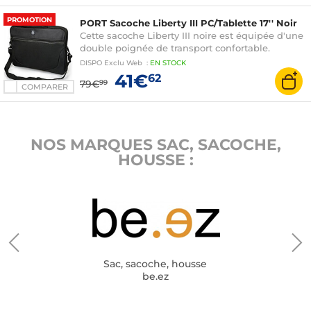
PROMOTION
PORT Sacoche Liberty III PC/Tablette 17'' Noir
Cette sacoche Liberty III noire est équipée d'une
double poignée de transport confortable.
DISPO
Exclu Web
:
EN
STOCK
41€
62
79€
99
COMPARER
NOS MARQUES SAC, SACOCHE,
HOUSSE :
Sac, sacoche, housse
be.ez