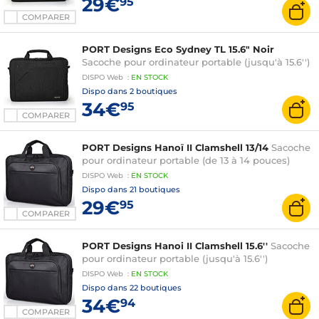
29€
95
COMPARER
PORT Designs Eco Sydney TL 15.6" Noir
Sacoche pour ordinateur portable (jusqu'à 15.6'')
DISPO
Web
:
EN
STOCK
Dispo dans
2 boutiques
34€
95
COMPARER
PORT Designs Hanoï II Clamshell 13/14
Sacoche
pour ordinateur portable (de 13 à 14 pouces)
DISPO
Web
:
EN
STOCK
Dispo dans
21 boutiques
29€
95
COMPARER
PORT Designs Hanoi II Clamshell 15.6''
Sacoche
pour ordinateur portable (jusqu'à 15.6'')
DISPO
Web
:
EN
STOCK
Dispo dans
22 boutiques
34€
94
COMPARER