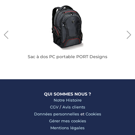
igns
Sac à dos PC portable PORT Designs
QUI SOMMES NOUS ?
Notre Histoire
CGV
/
Avis clients
Données personnelles
et
Cookies
Gérer mes cookies
Mentions légales