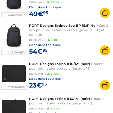
DISPO
Web
:
EN
STOCK
Dispo dans
1 boutique
49€
95
COMPARER
PORT Designs Sydney Eco BP 15.6" Noir
Sac à
dos pour ordinateur portable (jusqu'à 15.6) et
tablette
DISPO
Web
:
EN
STOCK
Dispo dans
1 boutique
54€
95
COMPARER
PORT Designs Torino II 10/12" (noir)
Housse
pour ordinateur portable (jusqu'à 12")
DISPO
Web
:
EN
STOCK
Dispo dans
1 boutique
23€
95
COMPARER
PORT Designs Torino II 13/14" (noir)
Housse
pour ordinateur portable (jusqu'à 14")
DISPO
Web
:
EN
STOCK