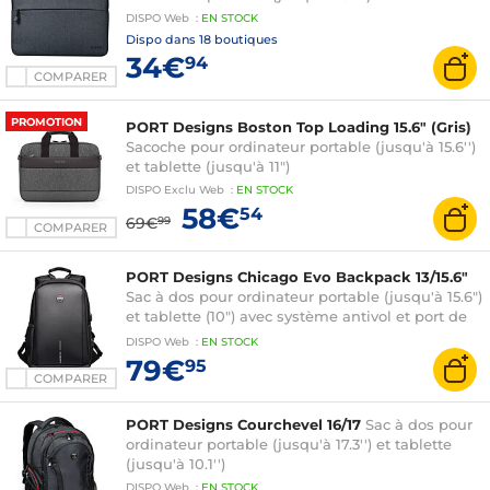
DISPO
Web
:
EN
STOCK
Dispo dans
18 boutiques
34€
94
COMPARER
PROMOTION
PORT Designs Boston Top Loading 15.6" (Gris)
Sacoche pour ordinateur portable (jusqu'à 15.6'')
et tablette (jusqu'à 11")
DISPO
Exclu Web
:
EN
STOCK
58€
54
69€
99
COMPARER
PORT Designs Chicago Evo Backpack 13/15.6"
Sac à dos pour ordinateur portable (jusqu'à 15.6")
et tablette (10") avec système antivol et port de
charge USB
DISPO
Web
:
EN
STOCK
79€
95
COMPARER
PORT Designs Courchevel 16/17
Sac à dos pour
ordinateur portable (jusqu'à 17.3'') et tablette
(jusqu'à 10.1'')
DISPO
Web
:
EN
STOCK