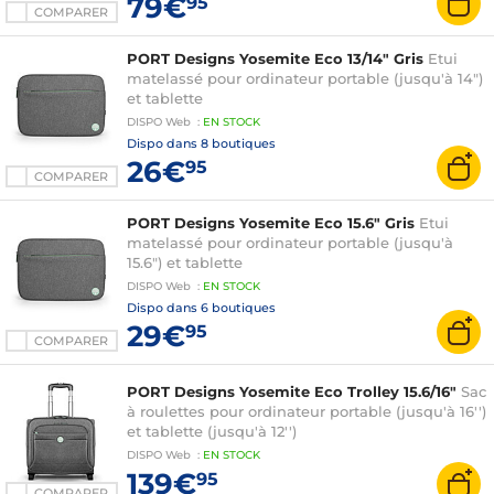
79€
95
COMPARER
PORT Designs Yosemite Eco 13/14" Gris
Etui
matelassé pour ordinateur portable (jusqu'à 14")
et tablette
DISPO
Web
:
EN
STOCK
Dispo dans
8 boutiques
26€
95
COMPARER
PORT Designs Yosemite Eco 15.6" Gris
Etui
matelassé pour ordinateur portable (jusqu'à
15.6") et tablette
DISPO
Web
:
EN
STOCK
Dispo dans
6 boutiques
29€
95
COMPARER
PORT Designs Yosemite Eco Trolley 15.6/16"
Sac
à roulettes pour ordinateur portable (jusqu'à 16'')
et tablette (jusqu'à 12'')
DISPO
Web
:
EN
STOCK
139€
95
COMPARER