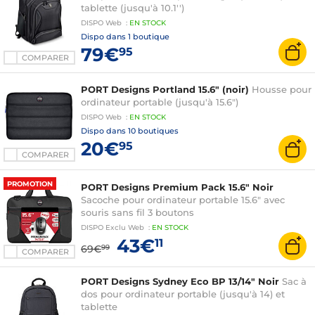
tablette (jusqu'à 10.1'')
DISPO
Web
:
EN
STOCK
Dispo dans
1 boutique
79€
95
COMPARER
PORT Designs Portland 15.6" (noir)
Housse pour
ordinateur portable (jusqu'à 15.6")
DISPO
Web
:
EN
STOCK
Dispo dans
10 boutiques
20€
95
COMPARER
PROMOTION
PORT Designs Premium Pack 15.6" Noir
Sacoche pour ordinateur portable 15.6" avec
souris sans fil 3 boutons
DISPO
Exclu Web
:
EN
STOCK
43€
11
69€
99
COMPARER
PORT Designs Sydney Eco BP 13/14" Noir
Sac à
dos pour ordinateur portable (jusqu'à 14) et
tablette