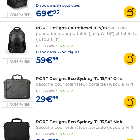
Dispo dans
34 boutiques
69€
95
COMPARER
PORT Designs Courchevel II 15/16
Sac à dos
pour ordinateur portable (jusqu'à 16'') et tablette
(jusqu'à 11'')
DISPO
Web
:
EN
STOCK
Dispo dans
33 boutiques
59€
95
COMPARER
PORT Designs Eco Sydney TL 13/14" Gris
Sacoche pour ordinateur portable (jusqu'à 14'')
DISPO
Web
:
EN
STOCK
29€
95
COMPARER
PORT Designs Eco Sydney TL 13/14" Noir
Sacoche pour ordinateur portable (jusqu'à 14'')
DISPO
Web
:
EN
STOCK