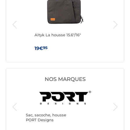
lim
Altyk La housse 15.6"/16"
INO
(Ble
95
19€
19€
NOS MARQUES
Sac, sac
Wenger
Sac, sacoche, housse
PORT Designs