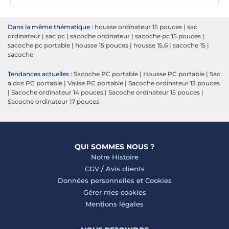
Dans la même thématique :
housse ordinateur 15 pouces
|
sac
ordinateur
|
sac pc
|
sacoche ordinateur
|
sacoche pc 15 pouces
|
sacoche pc portable
|
housse 15 pouces
|
housse 15,6
|
sacoche 15
|
sacoche
Tendances actuelles :
Sacoche PC portable
|
Housse PC portable
|
Sac
à dos PC portable
|
Valise PC portable
|
Sacoche ordinateur 13 pouces
|
Sacoche ordinateur 14 pouces
|
Sacoche ordinateur 15 pouces
|
Sacoche ordinateur 17 pouces
QUI SOMMES NOUS ?
Notre Histoire
CGV
/
Avis clients
Données personnelles
et
Cookies
Gérer mes cookies
Mentions légales