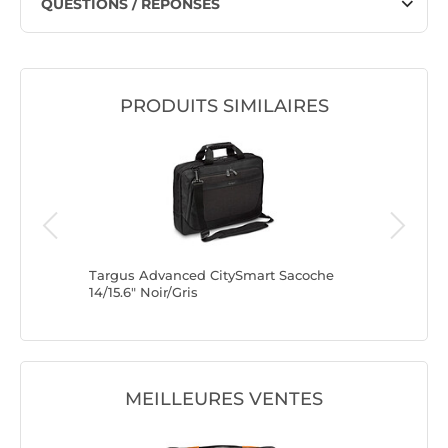
QUESTIONS / RÉPONSES
PRODUITS SIMILAIRES
Targus Advanced CitySmart Sacoche
PORT Des
14/15.6" Noir/Gris
MEILLEURES VENTES